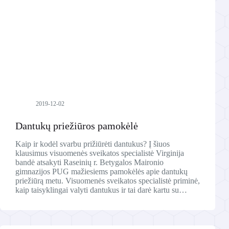
2019-12-02
Dantukų priežiūros pamokėlė
Kaip ir kodėl svarbu prižiūrėti dantukus? Į šiuos
klausimus visuomenės sveikatos specialistė Virginija
bandė atsakyti Raseinių r. Betygalos Maironio
gimnazijos PUG mažiesiems pamokėlės apie dantukų
priežiūrą metu. Visuomenės sveikatos specialistė priminė,
kaip taisyklingai valyti dantukus ir tai darė kartu su…