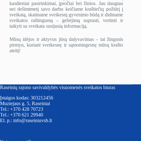
kasdieniai pasirinkimai, įpročiai bei žinios. Jau daugiau
nei dešimtmetį savo darbu keičiame kraštiečių požiūrį į
sveikatą, skatiname sveikesnį gyvenimo būdą ir didiname
sveikatos raštingumą – gebėjimą suprasti, vertinti ir
taikyti su sveikata susijusią informaciją.
Mūsų idėjos ir aktyvus jūsų dalyvavimas – tai žingsnis
pirmyn, kuriant sveikesnę ir sąmoningesnę mūsų krašto
ateitį!
Raseinių rajono savivaldybės visuomenės sveikatos biuras
Įstaigos kodas: 303212456
Muziejaus g. 5, Raseiniai
Tel.: +370 428 70723
Tel.: +370 621 29940
El. p.: info@raseiniuvsb.lt