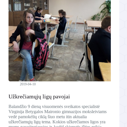
2019-04-10
Užkrečiamųjų ligų pavojai
Balandžio 9 dieną visuomenės sveikatos specialistė
Virginija Betygalos Maironio gimnazijos moksleiviams
vedė pamokėlių ciklą šiuo metu itin aktualia
užkrečiamųjų ligų tema. Kokios užkrečiamos ligos yra
mums pavojingiausios ir, kodėl skiepytis išties reikia –