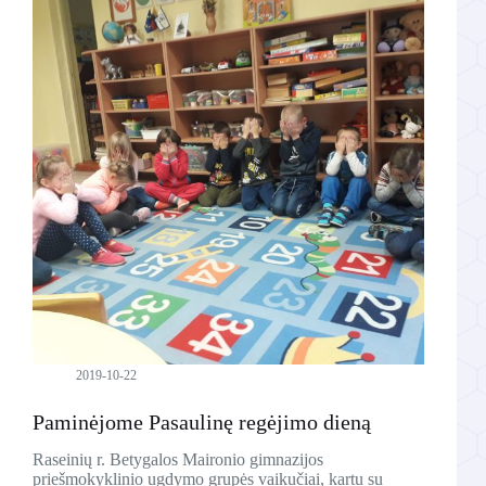
2019-10-22
Paminėjome Pasaulinę regėjimo dieną
Raseinių r. Betygalos Maironio gimnazijos
priešmokyklinio ugdymo grupės vaikučiai, kartu su