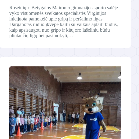
Raseinių r. Betygalos Maironio gimnazijos sporto salėje
vyko visuomenės sveikatos specialistės Virginijos
inicijuota pamokėlė apie gripą ir peršalimo ligas.
Darganotas ruduo įkvėpė kartu su vaikais aptarti būdus,
kaip apsisaugoti nuo gripo ir kitų oro lašeliniu būdu
plintančių ligų bei pasimokyti,…