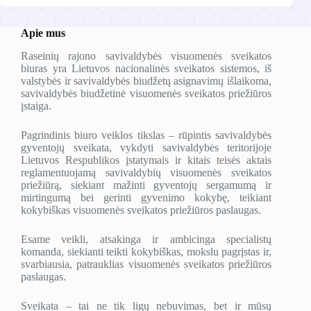
Apie mus
Raseinių rajono savivaldybės visuomenės sveikatos
biuras yra Lietuvos nacionalinės sveikatos sistemos, iš
valstybės ir savivaldybės biudžetų asignavimų išlaikoma,
savivaldybės biudžetinė visuomenės sveikatos priežiūros
įstaiga.
Pagrindinis biuro veiklos tikslas – rūpintis savivaldybės
gyventojų sveikata, vykdyti savivaldybės teritorijoje
Lietuvos Respublikos įstatymais ir kitais teisės aktais
reglamentuojamą savivaldybių visuomenės sveikatos
priežiūrą, siekiant mažinti gyventojų sergamumą ir
mirtingumą bei gerinti gyvenimo kokybę, teikiant
kokybiškas visuomenės sveikatos priežiūros paslaugas.
Esame veikli, atsakinga ir ambicinga specialistų
komanda, siekianti teikti kokybiškas, mokslu pagrįstas ir,
svarbiausia, patrauklias visuomenės sveikatos priežiūros
paslaugas.
Sveikata – tai ne tik ligų nebuvimas, bet ir mūsų