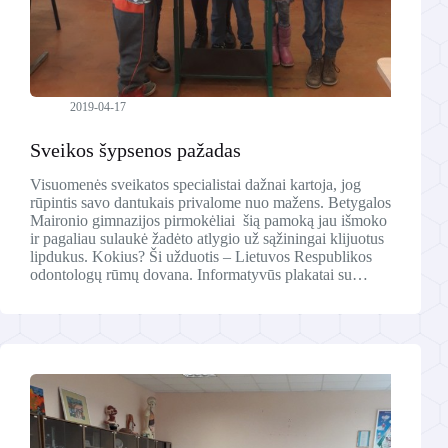
2019-04-17
Sveikos šypsenos pažadas
Visuomenės sveikatos specialistai dažnai kartoja, jog
rūpintis savo dantukais privalome nuo mažens. Betygalos
Maironio gimnazijos pirmokėliai šią pamoką jau išmoko
ir pagaliau sulaukė žadėto atlygio už sąžiningai klijuotus
lipdukus. Kokius? Ši užduotis – Lietuvos Respublikos
odontologų rūmų dovana. Informatyvūs plakatai su…