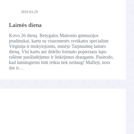
2019-03-29
Laimės diena
Kovo 26 dieną Betygalos Maironio gimnazijos
pradinukai, kartu su visuomenės sveikatos specialiste
Virginija ir mokytojomis, minėjo Tarptautinę laimės
dieną. Visi kartu ant didelio formato popieriaus lapo
rašėme pasižadėjimus ir linkėjimus draugams. Pasirodo,
kad laimingiems būti reikia tiek nedaug! Mažieji, nors
dar ir…