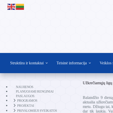
Skip
to
content
Struktūra ir kontaktai
Teisinė informacija
Veiklos 
Užkrečiamųjų ligų
NAUJIENOS
PLANUOJAMI RENGINIAI
PASLAUGOS:
Balandžio 9 dieną
PROGRAMOS
aktualia užkrečiam
PROJEKTAI
metu. Džiugu tai, 
PRIVALOMIEJI SVEIKATOS
dar tik laukia. Va