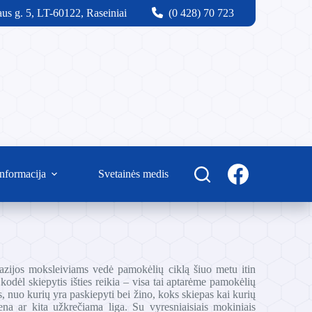
us g. 5, LT-60122, Raseiniai
(0 428) 70 723
nformacija
Svetainės medis
azijos moksleiviams vedė pamokėlių ciklą šiuo metu itin
odėl skiepytis išties reikia – visa tai aptarėme pamokėlių
, nuo kurių yra paskiepyti bei žino, koks skiepas kai kurių
ena ar kita užkrečiama liga. Su vyresniaisiais mokiniais