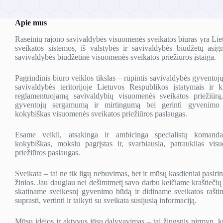
Apie mus
Raseinių rajono savivaldybės visuomenės sveikatos biuras yra Lie
sveikatos sistemos, iš valstybės ir savivaldybės biudžetų asig
savivaldybės biudžetinė visuomenės sveikatos priežiūros įstaiga.
Pagrindinis biuro veiklos tikslas – rūpintis savivaldybės gyventoj
savivaldybės teritorijoje Lietuvos Respublikos įstatymais ir ki
reglamentuojamą savivaldybių visuomenės sveikatos priežiūrą,
gyventojų sergamumą ir mirtingumą bei gerinti gyvenimo 
kokybiškas visuomenės sveikatos priežiūros paslaugas.
Esame veikli, atsakinga ir ambicinga specialistų komanda, 
kokybiškas, mokslu pagrįstas ir, svarbiausia, patrauklias vis
priežiūros paslaugas.
Sveikata – tai ne tik ligų nebuvimas, bet ir mūsų kasdieniai pasirin
žinios. Jau daugiau nei dešimtmetį savo darbu keičiame kraštiečių 
skatiname sveikesnį gyvenimo būdą ir didiname sveikatos rašt
suprasti, vertinti ir taikyti su sveikata susijusią informaciją.
Mūsų idėjos ir aktyvus jūsų dalyvavimas – tai žingsnis pirmyn, ku