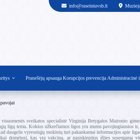
info@raseiniuvsb.lt
Muzieja
sritys
Pranešėjų apsauga
Korupcijos prevencija
Administracinė i
 pavojai
 visuomenės sveikatos specialistė Virginija Betygalos Maironio gimn
ųjų ligų tema. Kokios užkrečiamos ligos yra mums pavojingiausios ir, k
kad daugelis vyresniųjų mokinių turi pakankamai informacijos apie ligas
ikai domėjosi, kas yra vakcina, ar pasiskiepijus išties susergama vi