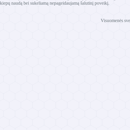
kiepų naudą bei sukeliamą nepageidaujamą šalutinį poveikį.
Visuomenės svei