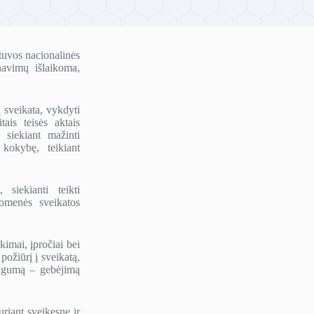
tuvos nacionalinės
navimų išlaikoma,
ų sveikata, vykdyti
tais teisės aktais
 siekiant mažinti
kokybę, teikiant
siekianti teikti
uomenės sveikatos
kimai, įpročiai bei
požiūrį į sveikatą,
ingumą – gebėjimą
riant sveikesnę ir