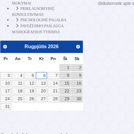
diskutavome apie s
MOKYMAI
PRIKLAUSOMYBIŲ
KONSULTAVIMAS
PSICHOLOGINĖ PAGALBA
PAVEŽĖJIMO PASLAUGA
MAMOGRAFIJOS TYRIMUI
Rugpjūtis
2026
Pr
An
Tr
Kt
Pn
Št
Sk
1
2
3
4
5
6
7
8
9
10
11
12
13
14
15
16
17
18
19
20
21
22
23
24
25
26
27
28
29
30
31