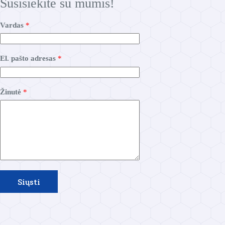
Susisiekite su mumis!
p
Vardas
*
a
š
t
o
El. pašto adresas
*
Ž
i
n
u
Žinutė
*
t
ė
E
l
.
Siųsti