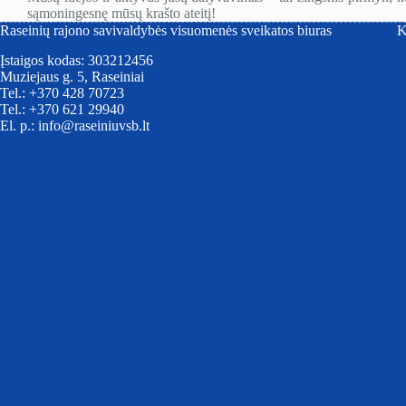
sąmoningesnę mūsų krašto ateitį!
Raseinių rajono savivaldybės visuomenės sveikatos biuras
K
Įstaigos kodas: 303212456
Muziejaus g. 5, Raseiniai
Tel.: +370 428 70723
Tel.: +370 621 29940
El. p.: info@raseiniuvsb.lt