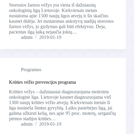
Storosios žarnos vėžys yra viena iš dažniausių
onkologinių ligų Lietuvoje. Kiekvienais metais
nustatoma apie 1500 naujų ligos atvejų ir šis skaičius
kasmet didėja. Jei nustatomas ankstyvų stadijų storosios
žarnos vėžys, jo gydymas gali būti efektyvus. Deja,
pacientas ilgą laiką nejaučia jokių…
admin
2019-01-19
Programos
Krūties vėžio prevencijos programa
Krūties vėžys – dažniausiai diagnozuojama moterims
onkologinė liga. Lietuvoje kasmet diagnozuojama virš
1300 naujų krūties vėžio atvejų. Kiekvienais metais ši
liga nusineša šimtus gyvybių. Laiku pastebėjus ligą, jai
galima užkirsti kelią, nes apie 95 proc. moterų, sergančių
pirmos stadijos krūties…
admin
2019-01-19