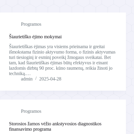
Programos
Šiaurietiško ėjimo mokymai
Šiaurietiškas ėjimas yra visiems prieinama ir greitai
išmokstama fizinio aktyvumo forma, o fizinis aktyvumas
turi tiesioginį ir esminį poveikį žmogaus sveikatai. Bet
tam, kad šiaurietiškas ėjimas būtų efektyvus ir einant
lazdomis dirbtų 90 proc. kūno raumenų, reikia žinoti jo
techniką.…
admin
2025-04-28
Programos
Storosios žarnos vėžio ankstyvosios diagnostikos
finansavimo programa