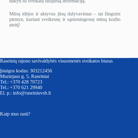
taikyti su sveikata susijusią informaciją.
Mūsų idėjos ir aktyvus jūsų dalyvavimas – tai žingsnis
pirmyn, kuriant sveikesnę ir sąmoningesnę mūsų krašto
ateitį!
Raseinių rajono savivaldybės visuomenės sveikatos biuras
Įstaigos kodas: 303212456
Muziejaus g. 5, Raseiniai
Tel.: +370 428 70723
Tel.: +370 621 29940
El. p.: info@raseiniuvsb.lt
Kaip mus rasti?