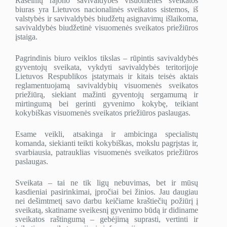
Raseinių rajono savivaldybės visuomenės sveikatos
biuras yra Lietuvos nacionalinės sveikatos sistemos, iš
valstybės ir savivaldybės biudžetų asignavimų išlaikoma,
savivaldybės biudžetinė visuomenės sveikatos priežiūros
įstaiga.
Pagrindinis biuro veiklos tikslas – rūpintis savivaldybės
gyventojų sveikata, vykdyti savivaldybės teritorijoje
Lietuvos Respublikos įstatymais ir kitais teisės aktais
reglamentuojamą savivaldybių visuomenės sveikatos
priežiūrą, siekiant mažinti gyventojų sergamumą ir
mirtingumą bei gerinti gyvenimo kokybę, teikiant
kokybiškas visuomenės sveikatos priežiūros paslaugas.
Esame veikli, atsakinga ir ambicinga specialistų
komanda, siekianti teikti kokybiškas, mokslu pagrįstas ir,
svarbiausia, patrauklias visuomenės sveikatos priežiūros
paslaugas.
Sveikata – tai ne tik ligų nebuvimas, bet ir mūsų
kasdieniai pasirinkimai, įpročiai bei žinios. Jau daugiau
nei dešimtmetį savo darbu keičiame kraštiečių požiūrį į
sveikatą, skatiname sveikesnį gyvenimo būdą ir didiname
sveikatos raštingumą – gebėjimą suprasti, vertinti ir