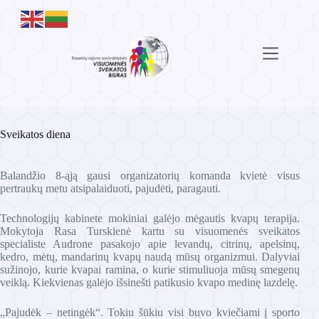
Skip
to
content
Sveikatos diena
Balandžio 8-ąją gausi organizatorių komanda kvietė visus
pertraukų metu atsipalaiduoti, pajudėti, paragauti.
Technologijų kabinete mokiniai galėjo mėgautis kvapų terapija.
Mokytoja Rasa Turskienė kartu su visuomenės sveikatos
specialiste Audrone pasakojo apie levandų, citrinų, apelsinų,
kedro, mėtų, mandarinų kvapų naudą mūsų organizmui. Dalyviai
sužinojo, kurie kvapai ramina, o kurie stimuliuoja mūsų smegenų
veiklą. Kiekvienas galėjo išsinešti patikusio kvapo medinę lazdelę.
„Pajudėk – netingėk“. Tokiu šūkiu visi buvo kviečiami į sporto