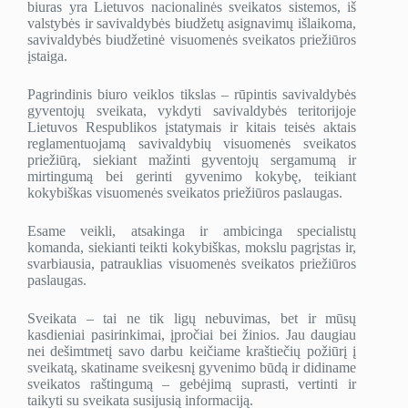
biuras yra Lietuvos nacionalinės sveikatos sistemos, iš
valstybės ir savivaldybės biudžetų asignavimų išlaikoma,
savivaldybės biudžetinė visuomenės sveikatos priežiūros
įstaiga.
Pagrindinis biuro veiklos tikslas – rūpintis savivaldybės
gyventojų sveikata, vykdyti savivaldybės teritorijoje
Lietuvos Respublikos įstatymais ir kitais teisės aktais
reglamentuojamą savivaldybių visuomenės sveikatos
priežiūrą, siekiant mažinti gyventojų sergamumą ir
mirtingumą bei gerinti gyvenimo kokybę, teikiant
kokybiškas visuomenės sveikatos priežiūros paslaugas.
Esame veikli, atsakinga ir ambicinga specialistų
komanda, siekianti teikti kokybiškas, mokslu pagrįstas ir,
svarbiausia, patrauklias visuomenės sveikatos priežiūros
paslaugas.
Sveikata – tai ne tik ligų nebuvimas, bet ir mūsų
kasdieniai pasirinkimai, įpročiai bei žinios. Jau daugiau
nei dešimtmetį savo darbu keičiame kraštiečių požiūrį į
sveikatą, skatiname sveikesnį gyvenimo būdą ir didiname
sveikatos raštingumą – gebėjimą suprasti, vertinti ir
taikyti su sveikata susijusią informaciją.