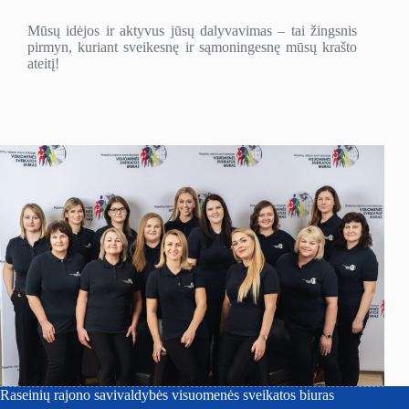
Mūsų idėjos ir aktyvus jūsų dalyvavimas – tai žingsnis
pirmyn, kuriant sveikesnę ir sąmoningesnę mūsų krašto
ateitį!
Raseinių rajono savivaldybės visuomenės sveikatos biuras