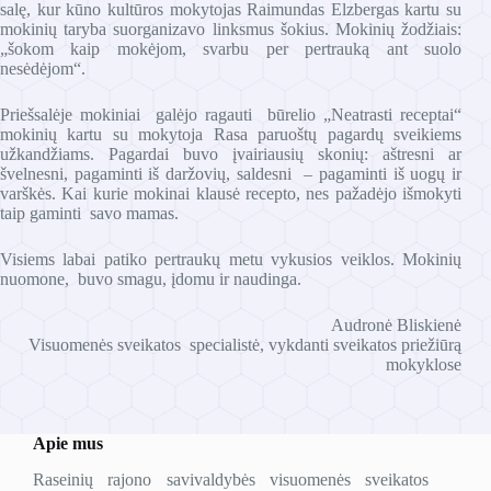
salę, kur kūno kultūros mokytojas Raimundas Elzbergas kartu su
mokinių taryba suorganizavo linksmus šokius. Mokinių žodžiais:
„šokom kaip mokėjom, svarbu per pertrauką ant suolo
nesėdėjom“.
Priešsalėje mokiniai galėjo ragauti būrelio „Neatrasti receptai“
mokinių kartu su mokytoja Rasa paruoštų pagardų sveikiems
užkandžiams. Pagardai buvo įvairiausių skonių: aštresni ar
švelnesni, pagaminti iš daržovių, saldesni – pagaminti iš uogų ir
varškės. Kai kurie mokinai klausė recepto, nes pažadėjo išmokyti
taip gaminti savo mamas.
Visiems labai patiko pertraukų metu vykusios veiklos. Mokinių
nuomone, buvo smagu, įdomu ir naudinga.
Audronė Bliskienė
Visuomenės sveikatos specialistė, vykdanti sveikatos priežiūrą
mokyklose
Apie mus
Raseinių rajono savivaldybės visuomenės sveikatos