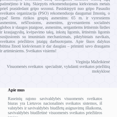
paūmėjimo ir kitų. Skiepytis rekomenduojama kiekvienais metais
prieš prasidedant gripo sezonui. Pasiskiepyti nuo gripo Pasaulio
sveikatos organizacija (PSO) rekomenduoja daugumai žmonių, o
ypač šiems rizikos grupių asmenims: 65 m. ir vyresniems
asmenims, nėščiosioms, asmenims, gyvenantiems socialinės
globos ir slaugos įstaigose, asmenims, sergantiems lėtinėmis širdies
ir kraujagyslių, kvėpavimo takų, inkstų ligomis, lėtinėmis ligomis
susijusiomis su imuniniais mechanizmais, piktybiniais navikais,
sveikatos priežiūros įstaigų darbuotojams. Apie šiuos dalykus
būtina žinoti kiekvienam ir dar daugiau – priminti savo draugams
ir artimiesiems. Sveikatos visiems!
Virginija Mažeikienė
Visuomenės sveikatos specialistė, vykdanti sveikatos priežiūrą
mokyklose
Apie mus
Raseinių rajono savivaldybės visuomenės sveikatos
biuras yra Lietuvos nacionalinės sveikatos sistemos, iš
valstybės ir savivaldybės biudžetų asignavimų išlaikoma,
savivaldybės biudžetinė visuomenės sveikatos priežiūros