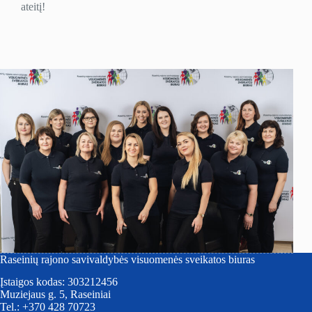
ateitį!
Raseinių rajono savivaldybės visuomenės sveikatos biuras
Įstaigos kodas: 303212456
Muziejaus g. 5, Raseiniai
Tel.: +370 428 70723