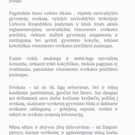
įstaiga.
Pagrindinis biuro veiklos tikslas – rūpintis savivaldybės
gyventojų sveikata, vykdyti savivaldybės teritorijoje
Lietuvos Respublikos įstatymais ir kitais teisės aktais
reglamentuojamą savivaldybių visuomenės sveikatos
priežiūrą, siekiant mažinti gyventojų sergamumą ir
mirtingumą bei gerinti gyvenimo kokybę, teikiant
kokybiškas visuomenės sveikatos priežiūros paslaugas.
Esame veikli, atsakinga ir ambicinga specialistų
komanda, siekianti teikti kokybiškas, mokslu pagrįstas ir,
svarbiausia, patrauklias visuomenės sveikatos priežiūros
paslaugas.
Sveikata – tai ne tik ligų nebuvimas, bet ir mūsų
kasdieniai pasirinkimai, įpročiai bei žinios. Jau daugiau
nei dešimtmetį savo darbu keičiame kraštiečių požiūrį į
sveikatą, skatiname sveikesnį gyvenimo būdą ir didiname
sveikatos raštingumą – gebėjimą suprasti, vertinti ir
taikyti su sveikata susijusią informaciją.
Mūsų idėjos ir aktyvus jūsų dalyvavimas – tai žingsnis
pirmyn, kuriant sveikesnę ir sąmoningesnę mūsų krašto