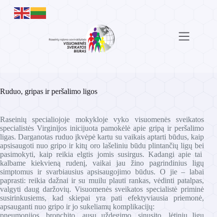
Skip
to
content
Ruduo, gripas ir peršalimo ligos
Raseinių specialiojoje mokykloje vyko visuomenės sveikatos
specialistės Virginijos inicijuota pamokėlė apie gripą ir peršalimo
ligas. Darganotas ruduo įkvėpė kartu su vaikais aptarti būdus, kaip
apsisaugoti nuo gripo ir kitų oro lašeliniu būdu plintančių ligų bei
pasimokyti, kaip reikia elgtis jomis susirgus. Kadangi apie tai
kalbame kiekvieną rudenį, vaikai jau žino pagrindinius ligų
simptomus ir svarbiausius apsisaugojimo būdus. O jie – labai
paprasti: reikia dažnai ir su muilu plauti rankas, vėdinti patalpas,
valgyti daug daržovių. Visuomenės sveikatos specialistė priminė
susirinkusiems, kad skiepai yra pati efektyviausia priemonė,
apsauganti nuo gripo ir jo sukeliamų komplikacijų:
pneumonijos, bronchito, ausų uždegimo, sinusito, lėtinių ligų