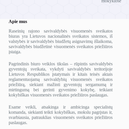
mokyklose
Apie mus
Raseinių rajono savivaldybės visuomenės sveikatos
biuras yra Lietuvos nacionalinės sveikatos sistemos, iš
valstybės ir savivaldybės biudžetų asignavimų išlaikoma,
savivaldybės biudžetinė visuomenės sveikatos priežiūros
įstaiga.
Pagrindinis biuro veiklos tikslas – rūpintis savivaldybės
gyventojų sveikata, vykdyti savivaldybės teritorijoje
Lietuvos Respublikos įstatymais ir kitais teisės aktais
reglamentuojamą savivaldybių visuomenės sveikatos
priežiūrą, siekiant mažinti gyventojų sergamumą ir
mirtingumą bei gerinti gyvenimo kokybę, teikiant
kokybiškas visuomenės sveikatos priežiūros paslaugas.
Esame veikli, atsakinga ir ambicinga specialistų
komanda, siekianti teikti kokybiškas, mokslu pagrįstas ir,
svarbiausia, patrauklias visuomenės sveikatos priežiūros
paslaugas.