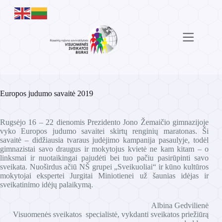
Skip
to
content
Europos judumo savaitė 2019
Rugsėjo 16 – 22 dienomis Prezidento Jono Žemaičio gimnazijoje
vyko Europos judumo savaitei skirtų renginių maratonas. Ši
savaitė – didžiausia tvaraus judėjimo kampanija pasaulyje, todėl
gimnazistai savo draugus ir mokytojus kvietė ne kam kitam – o
linksmai ir nuotaikingai pajudėti bei tuo pačiu pasirūpinti savo
sveikata. Nuoširdus ačiū NŠ grupei „Sveikuoliai“ ir kūno kultūros
mokytojai ekspertei Jurgitai Miniotienei už šaunias idėjas ir
sveikatinimo idėjų palaikymą.
Albina Gedvilienė
Visuomenės sveikatos specialistė, vykdanti sveikatos priežiūrą