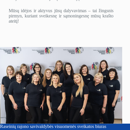
Mūsų idėjos ir aktyvus jūsų dalyvavimas – tai žingsnis
pirmyn, kuriant sveikesnę ir sąmoningesnę mūsų krašto
ateitį!
Raseinių rajono savivaldybės visuomenės sveikatos biuras