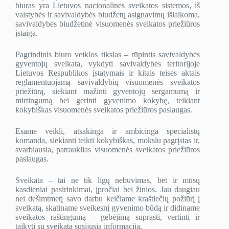
biuras yra Lietuvos nacionalinės sveikatos sistemos, iš
valstybės ir savivaldybės biudžetų asignavimų išlaikoma,
savivaldybės biudžetinė visuomenės sveikatos priežiūros
įstaiga.
Pagrindinis biuro veiklos tikslas – rūpintis savivaldybės
gyventojų sveikata, vykdyti savivaldybės teritorijoje
Lietuvos Respublikos įstatymais ir kitais teisės aktais
reglamentuojamą savivaldybių visuomenės sveikatos
priežiūrą, siekiant mažinti gyventojų sergamumą ir
mirtingumą bei gerinti gyvenimo kokybę, teikiant
kokybiškas visuomenės sveikatos priežiūros paslaugas.
Esame veikli, atsakinga ir ambicinga specialistų
komanda, siekianti teikti kokybiškas, mokslu pagrįstas ir,
svarbiausia, patrauklias visuomenės sveikatos priežiūros
paslaugas.
Sveikata – tai ne tik ligų nebuvimas, bet ir mūsų
kasdieniai pasirinkimai, įpročiai bei žinios. Jau daugiau
nei dešimtmetį savo darbu keičiame kraštiečių požiūrį į
sveikatą, skatiname sveikesnį gyvenimo būdą ir didiname
sveikatos raštingumą – gebėjimą suprasti, vertinti ir
taikyti su sveikata susijusią informaciją.