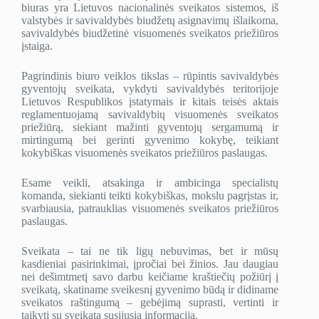
biuras yra Lietuvos nacionalinės sveikatos sistemos, iš
valstybės ir savivaldybės biudžetų asignavimų išlaikoma,
savivaldybės biudžetinė visuomenės sveikatos priežiūros
įstaiga.
Pagrindinis biuro veiklos tikslas – rūpintis savivaldybės
gyventojų sveikata, vykdyti savivaldybės teritorijoje
Lietuvos Respublikos įstatymais ir kitais teisės aktais
reglamentuojamą savivaldybių visuomenės sveikatos
priežiūrą, siekiant mažinti gyventojų sergamumą ir
mirtingumą bei gerinti gyvenimo kokybę, teikiant
kokybiškas visuomenės sveikatos priežiūros paslaugas.
Esame veikli, atsakinga ir ambicinga specialistų
komanda, siekianti teikti kokybiškas, mokslu pagrįstas ir,
svarbiausia, patrauklias visuomenės sveikatos priežiūros
paslaugas.
Sveikata – tai ne tik ligų nebuvimas, bet ir mūsų
kasdieniai pasirinkimai, įpročiai bei žinios. Jau daugiau
nei dešimtmetį savo darbu keičiame kraštiečių požiūrį į
sveikatą, skatiname sveikesnį gyvenimo būdą ir didiname
sveikatos raštingumą – gebėjimą suprasti, vertinti ir
taikyti su sveikata susijusią informaciją.