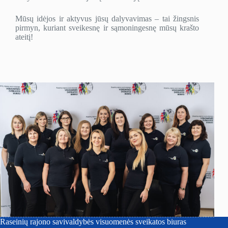
Mūsų idėjos ir aktyvus jūsų dalyvavimas – tai žingsnis
pirmyn, kuriant sveikesnę ir sąmoningesnę mūsų krašto
ateitį!
Raseinių rajono savivaldybės visuomenės sveikatos biuras