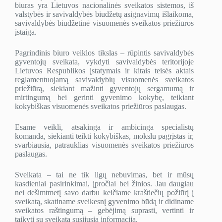
biuras yra Lietuvos nacionalinės sveikatos sistemos, iš
valstybės ir savivaldybės biudžetų asignavimų išlaikoma,
savivaldybės biudžetinė visuomenės sveikatos priežiūros
įstaiga.
Pagrindinis biuro veiklos tikslas – rūpintis savivaldybės
gyventojų sveikata, vykdyti savivaldybės teritorijoje
Lietuvos Respublikos įstatymais ir kitais teisės aktais
reglamentuojamą savivaldybių visuomenės sveikatos
priežiūrą, siekiant mažinti gyventojų sergamumą ir
mirtingumą bei gerinti gyvenimo kokybę, teikiant
kokybiškas visuomenės sveikatos priežiūros paslaugas.
Esame veikli, atsakinga ir ambicinga specialistų
komanda, siekianti teikti kokybiškas, mokslu pagrįstas ir,
svarbiausia, patrauklias visuomenės sveikatos priežiūros
paslaugas.
Sveikata – tai ne tik ligų nebuvimas, bet ir mūsų
kasdieniai pasirinkimai, įpročiai bei žinios. Jau daugiau
nei dešimtmetį savo darbu keičiame kraštiečių požiūrį į
sveikatą, skatiname sveikesnį gyvenimo būdą ir didiname
sveikatos raštingumą – gebėjimą suprasti, vertinti ir
taikyti su sveikata susijusią informaciją.