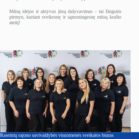
Mūsų idėjos ir aktyvus jūsų dalyvavimas – tai žingsnis
pirmyn, kuriant sveikesnę ir sąmoningesnę mūsų krašto
ateitį!
Raseinių rajono savivaldybės visuomenės sveikatos biuras