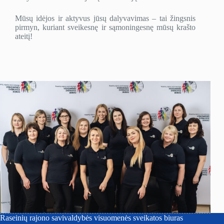
Mūsų idėjos ir aktyvus jūsų dalyvavimas – tai žingsnis
pirmyn, kuriant sveikesnę ir sąmoningesnę mūsų krašto
ateitį!
Raseinių rajono savivaldybės visuomenės sveikatos biuras