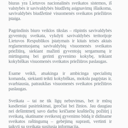
biuras yra Lietuvos nacionalinės sveikatos sistemos, iš
valstybės ir savivaldybės biudžetų asignavimų išlaikoma,
savivaldybės biudžetinė visuomenės sveikatos priežiūros
įstaiga.
Pagrindinis biuro veiklos tikslas – rūpintis savivaldybės
gyventojų sveikata, vykdyti savivaldybės teritorijoje
Lietuvos Respublikos įstatymais ir kitais teisės aktais
reglamentuojamą savivaldybių visuomenės sveikatos
priežiūrą, siekiant mažinti gyventojų sergamumą ir
mirtingumą bei gerinti gyvenimo kokybę, teikiant
kokybiškas visuomenės sveikatos priežiūros paslaugas.
Esame veikli, atsakinga ir ambicinga specialistų
komanda, siekianti teikti kokybiškas, mokslu pagrįstas ir,
svarbiausia, patrauklias visuomenės sveikatos priežiūros
paslaugas.
Sveikata – tai ne tik ligų nebuvimas, bet ir mūsų
kasdieniai pasirinkimai, įpročiai bei žinios. Jau daugiau
nei dešimtmetį savo darbu keičiame kraštiečių požiūrį į
sveikatą, skatiname sveikesnį gyvenimo būdą ir didiname
sveikatos raštingumą – gebėjimą suprasti, vertinti ir
taikyti su sveikata susijusią informaciją.