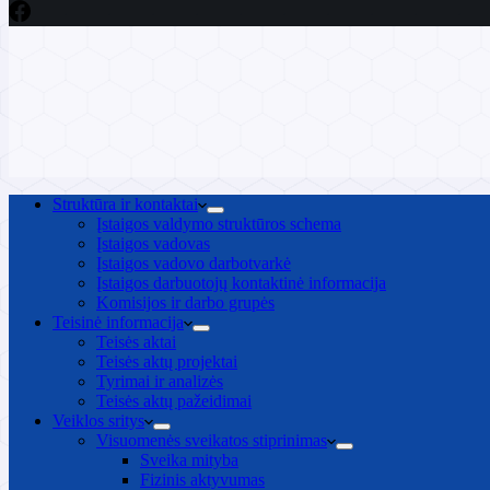
Struktūra ir kontaktai
Įstaigos valdymo struktūros schema
Įstaigos vadovas
Įstaigos vadovo darbotvarkė
Įstaigos darbuotojų kontaktinė informacija
Komisijos ir darbo grupės
Teisinė informacija
Teisės aktai
Teisės aktų projektai
Tyrimai ir analizės
Teisės aktų pažeidimai
Veiklos sritys
Visuomenės sveikatos stiprinimas
Sveika mityba
Fizinis aktyvumas