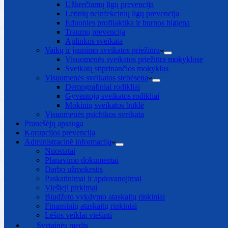
Užkrečiamų ligų prevencija
Lėtinių neinfekcinių ligų prevencija
Ėduonies profilaktika ir burnos higiena
Traumų prevencija
Aplinkos sveikata
Vaikų ir jaunimo sveikatos priežiūra
Visuomenės sveikatos priežiūra mokyklose
Sveikatą stiprinančios mokyklos
Visuomenės sveikatos stebėsena
Demografiniai rodikliai
Gyventojų sveikatos rodikliai
Mokinių sveikatos būklė
Visuomenės psichikos sveikata
Pranešėjų apsauga
Korupcijos prevencija
Administracinė informacija
Nuostatai
Planavimo dokumentai
Darbo užmokestis
Paskatinimai ir apdovanojimai
Viešieji pirkimai
Biudžeto vykdymo ataskaitų rinkiniai
Finansinių ataskaitų rinkiniai
Lėšos veiklai viešinti
Svetainės medis