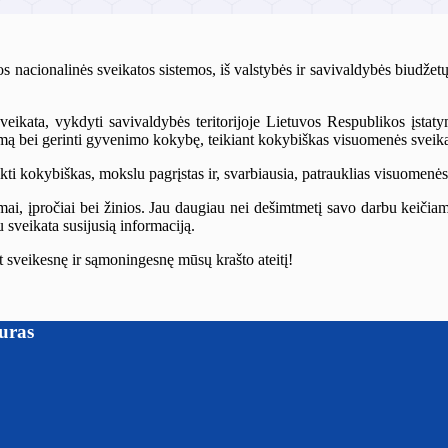
s nacionalinės sveikatos sistemos, iš valstybės ir savivaldybės biudže
sveikata, vykdyti savivaldybės teritorijoje Lietuvos Respublikos įstat
umą bei gerinti gyvenimo kokybę, teikiant kokybiškas visuomenės sveika
ikti kokybiškas, mokslu pagrįstas ir, svarbiausia, patrauklias visuomenės
imai, įpročiai bei žinios. Jau daugiau nei dešimtmetį savo darbu keičia
u sveikata susijusią informaciją.
t sveikesnę ir sąmoningesnę mūsų krašto ateitį!
iuras