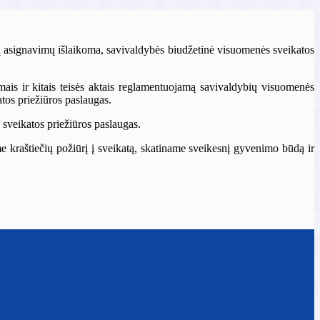
tų asignavimų išlaikoma, savivaldybės biudžetinė visuomenės sveikatos
ymais ir kitais teisės aktais reglamentuojamą savivaldybių visuomenės
tos priežiūros paslaugas.
 sveikatos priežiūros paslaugas.
me kraštiečių požiūrį į sveikatą, skatiname sveikesnį gyvenimo būdą ir