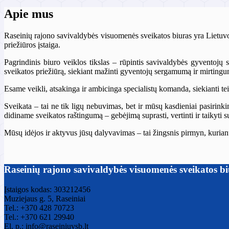
s
Apie mus
Raseinių rajono savivaldybės visuomenės sveikatos biuras yra Lietuvo
priežiūros įstaiga.
Pagrindinis biuro veiklos tikslas – rūpintis savivaldybės gyventojų 
sveikatos priežiūrą, siekiant mažinti gyventojų sergamumą ir mirting
Esame veikli, atsakinga ir ambicinga specialistų komanda, siekianti te
Sveikata – tai ne tik ligų nebuvimas, bet ir mūsų kasdieniai pasirink
didiname sveikatos raštingumą – gebėjimą suprasti, vertinti ir taikyti s
Mūsų idėjos ir aktyvus jūsų dalyvavimas – tai žingsnis pirmyn, kurian
Raseinių rajono savivaldybės visuomenės sveikatos b
Įstaigos kodas: 303212456
Muziejaus g. 5, Raseiniai
Tel.: +370 428 70723
Tel.: +370 621 29940
El. p.: info@raseiniuvsb.lt