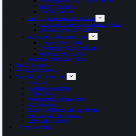
Ėduonies profilaktika ir burnos higiena
Traumų prevencija
Aplinkos sveikata
Vaikų ir jaunimo sveikatos priežiūra
Visuomenės sveikatos priežiūra mokyklose
Sveikatą stiprinančios mokyklos
Visuomenės sveikatos stebėsena
Demografiniai rodikliai
Gyventojų sveikatos rodikliai
Mokinių sveikatos būklė
Visuomenės psichikos sveikata
Pranešėjų apsauga
Korupcijos prevencija
Administracinė informacija
Nuostatai
Planavimo dokumentai
Darbo užmokestis
Paskatinimai ir apdovanojimai
Viešieji pirkimai
Biudžeto vykdymo ataskaitų rinkiniai
Finansinių ataskaitų rinkiniai
Lėšos veiklai viešinti
Svetainės medis