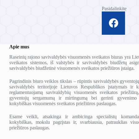
o
Pasidalinkite
E
l
.
Apie mus
Raseinių rajono savivaldybės visuomenės sveikatos biuras yra Lie
sveikatos sistemos, iš valstybės ir savivaldybės biudžetų asig
savivaldybės biudžetinė visuomenės sveikatos priežiūros įstaiga.
Pagrindinis biuro veiklos tikslas – rūpintis savivaldybės gyventoj
savivaldybės teritorijoje Lietuvos Respublikos įstatymais ir ki
reglamentuojamą savivaldybių visuomenės sveikatos priežiūrą,
gyventojų sergamumą ir mirtingumą bei gerinti gyvenimo 
kokybiškas visuomenės sveikatos priežiūros paslaugas.
Esame veikli, atsakinga ir ambicinga specialistų komanda, 
kokybiškas, mokslu pagrįstas ir, svarbiausia, patrauklias vis
priežiūros paslaugas.