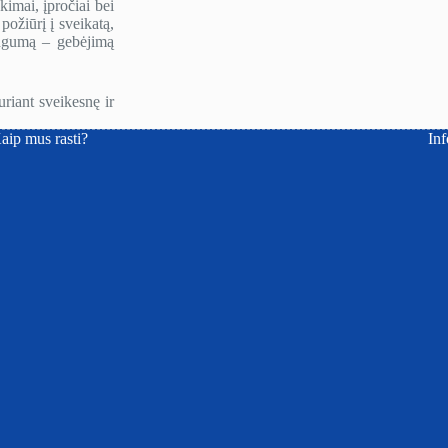
kimai, įpročiai bei
požiūrį į sveikatą,
ingumą – gebėjimą
riant sveikesnę ir
aip mus rasti?
Inf