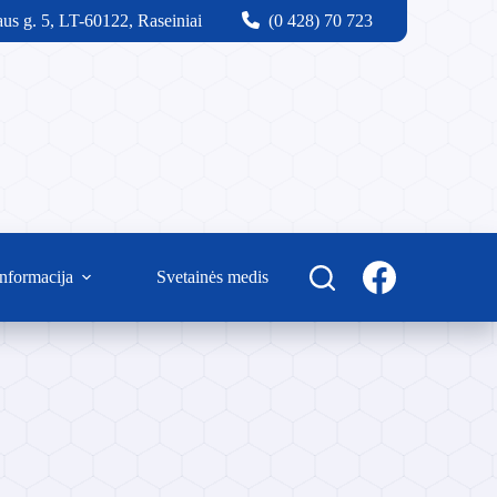
us g. 5, LT-60122, Raseiniai
(0 428) 70 723
nformacija
Svetainės medis