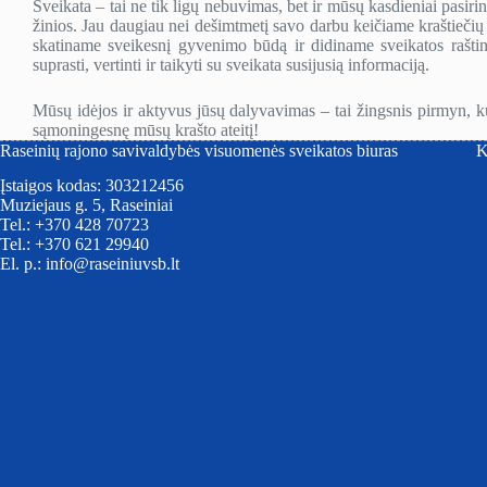
Sveikata – tai ne tik ligų nebuvimas, bet ir mūsų kasdieniai pasirin
žinios. Jau daugiau nei dešimtmetį savo darbu keičiame kraštiečių 
skatiname sveikesnį gyvenimo būdą ir didiname sveikatos rašt
suprasti, vertinti ir taikyti su sveikata susijusią informaciją.
Mūsų idėjos ir aktyvus jūsų dalyvavimas – tai žingsnis pirmyn, ku
sąmoningesnę mūsų krašto ateitį!
Raseinių rajono savivaldybės visuomenės sveikatos biuras
K
Įstaigos kodas: 303212456
Muziejaus g. 5, Raseiniai
Tel.: +370 428 70723
Tel.: +370 621 29940
El. p.: info@raseiniuvsb.lt