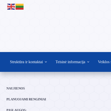
Skip
to
content
Struktūra ir kontaktai
Teisinė informacija
Veiklos 
NAUJIENOS
PLANUOJAMI RENGINIAI
PASLAUGOS: