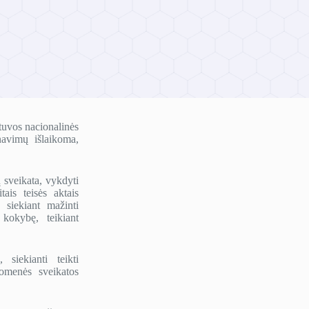
tuvos nacionalinės
navimų išlaikoma,
ų sveikata, vykdyti
tais teisės aktais
 siekiant mažinti
kokybę, teikiant
siekianti teikti
uomenės sveikatos