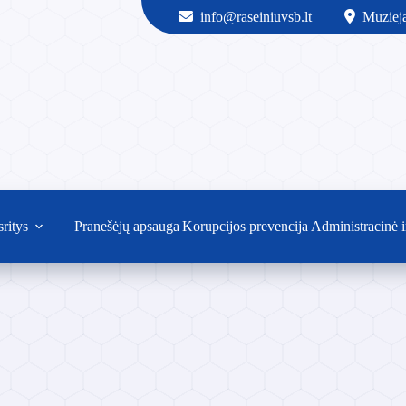
info@raseiniuvsb.lt
Muzieja
sritys
Pranešėjų apsauga
Korupcijos prevencija
Administracinė i