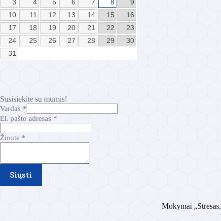
3
4
5
6
7
8
9
10
11
12
13
14
15
16
17
18
19
20
21
22
23
24
25
26
27
28
29
30
31
Susisiekite su mumis!
Vardas
*
El. pašto adresas
*
V
Žinutė
*
a
r
d
a
Siųsti
s
p
a
Mokymai „Stresas, 
š
t