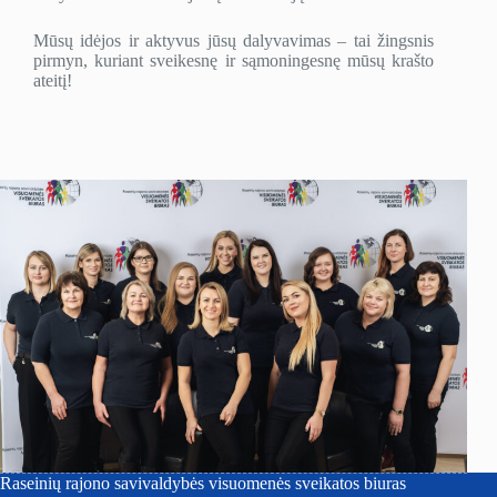
Mūsų idėjos ir aktyvus jūsų dalyvavimas – tai žingsnis
pirmyn, kuriant sveikesnę ir sąmoningesnę mūsų krašto
ateitį!
Raseinių rajono savivaldybės visuomenės sveikatos biuras