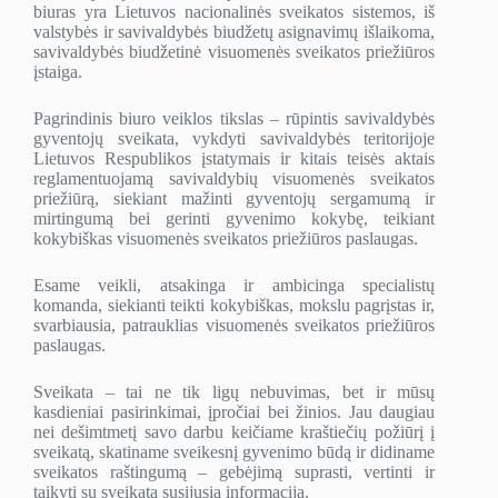
biuras yra Lietuvos nacionalinės sveikatos sistemos, iš
valstybės ir savivaldybės biudžetų asignavimų išlaikoma,
savivaldybės biudžetinė visuomenės sveikatos priežiūros
įstaiga.
Pagrindinis biuro veiklos tikslas – rūpintis savivaldybės
gyventojų sveikata, vykdyti savivaldybės teritorijoje
Lietuvos Respublikos įstatymais ir kitais teisės aktais
reglamentuojamą savivaldybių visuomenės sveikatos
priežiūrą, siekiant mažinti gyventojų sergamumą ir
mirtingumą bei gerinti gyvenimo kokybę, teikiant
kokybiškas visuomenės sveikatos priežiūros paslaugas.
Esame veikli, atsakinga ir ambicinga specialistų
komanda, siekianti teikti kokybiškas, mokslu pagrįstas ir,
svarbiausia, patrauklias visuomenės sveikatos priežiūros
paslaugas.
Sveikata – tai ne tik ligų nebuvimas, bet ir mūsų
kasdieniai pasirinkimai, įpročiai bei žinios. Jau daugiau
nei dešimtmetį savo darbu keičiame kraštiečių požiūrį į
sveikatą, skatiname sveikesnį gyvenimo būdą ir didiname
sveikatos raštingumą – gebėjimą suprasti, vertinti ir
taikyti su sveikata susijusią informaciją.