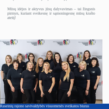
Mūsų idėjos ir aktyvus jūsų dalyvavimas – tai žingsnis
pirmyn, kuriant sveikesnę ir sąmoningesnę mūsų krašto
ateitį!
Raseinių rajono savivaldybės visuomenės sveikatos biuras