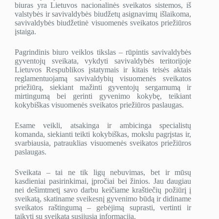
biuras yra Lietuvos nacionalinės sveikatos sistemos, iš
valstybės ir savivaldybės biudžetų asignavimų išlaikoma,
savivaldybės biudžetinė visuomenės sveikatos priežiūros
įstaiga.
Pagrindinis biuro veiklos tikslas – rūpintis savivaldybės
gyventojų sveikata, vykdyti savivaldybės teritorijoje
Lietuvos Respublikos įstatymais ir kitais teisės aktais
reglamentuojamą savivaldybių visuomenės sveikatos
priežiūrą, siekiant mažinti gyventojų sergamumą ir
mirtingumą bei gerinti gyvenimo kokybę, teikiant
kokybiškas visuomenės sveikatos priežiūros paslaugas.
Esame veikli, atsakinga ir ambicinga specialistų
komanda, siekianti teikti kokybiškas, mokslu pagrįstas ir,
svarbiausia, patrauklias visuomenės sveikatos priežiūros
paslaugas.
Sveikata – tai ne tik ligų nebuvimas, bet ir mūsų
kasdieniai pasirinkimai, įpročiai bei žinios. Jau daugiau
nei dešimtmetį savo darbu keičiame kraštiečių požiūrį į
sveikatą, skatiname sveikesnį gyvenimo būdą ir didiname
sveikatos raštingumą – gebėjimą suprasti, vertinti ir
taikyti su sveikata susijusią informaciją.