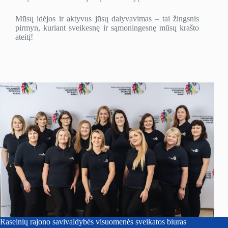
Mūsų idėjos ir aktyvus jūsų dalyvavimas – tai žingsnis
pirmyn, kuriant sveikesnę ir sąmoningesnę mūsų krašto
ateitį!
Raseinių rajono savivaldybės visuomenės sveikatos biuras