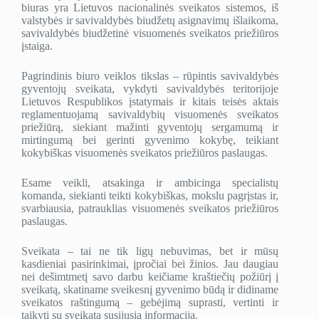
biuras yra Lietuvos nacionalinės sveikatos sistemos, iš
valstybės ir savivaldybės biudžetų asignavimų išlaikoma,
savivaldybės biudžetinė visuomenės sveikatos priežiūros
įstaiga.
Pagrindinis biuro veiklos tikslas – rūpintis savivaldybės
gyventojų sveikata, vykdyti savivaldybės teritorijoje
Lietuvos Respublikos įstatymais ir kitais teisės aktais
reglamentuojamą savivaldybių visuomenės sveikatos
priežiūrą, siekiant mažinti gyventojų sergamumą ir
mirtingumą bei gerinti gyvenimo kokybę, teikiant
kokybiškas visuomenės sveikatos priežiūros paslaugas.
Esame veikli, atsakinga ir ambicinga specialistų
komanda, siekianti teikti kokybiškas, mokslu pagrįstas ir,
svarbiausia, patrauklias visuomenės sveikatos priežiūros
paslaugas.
Sveikata – tai ne tik ligų nebuvimas, bet ir mūsų
kasdieniai pasirinkimai, įpročiai bei žinios. Jau daugiau
nei dešimtmetį savo darbu keičiame kraštiečių požiūrį į
sveikatą, skatiname sveikesnį gyvenimo būdą ir didiname
sveikatos raštingumą – gebėjimą suprasti, vertinti ir
taikyti su sveikata susijusią informaciją.