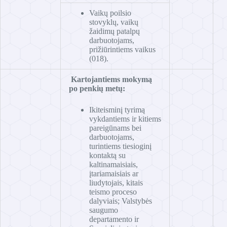
Vaikų poilsio
stovyklų, vaikų
žaidimų patalpų
darbuotojams,
prižiūrintiems vaikus
(018).
Kartojantiems mokymą
po penkių metų:
Ikiteisminį tyrimą
vykdantiems ir kitiems
pareigūnams bei
darbuotojams,
turintiems tiesioginį
kontaktą su
kaltinamaisiais,
įtariamaisiais ar
liudytojais, kitais
teismo proceso
dalyviais; Valstybės
saugumo
departamento ir