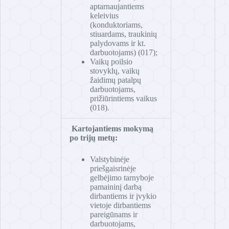
aptarnaujantiems
keleivius
(konduktoriams,
stiuardams, traukinių
palydovams ir kt.
darbuotojams) (017);
Vaikų poilsio
stovyklų, vaikų
žaidimų patalpų
darbuotojams,
prižiūrintiems vaikus
(018).
Kartojantiems mokymą
po trijų metų:
Valstybinėje
priešgaisrinėje
gelbėjimo tarnyboje
pamaininį darbą
dirbantiems ir įvykio
vietoje dirbantiems
pareigūnams ir
darbuotojams,