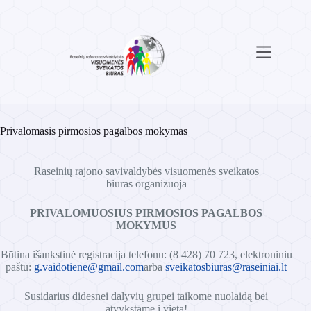
Skip
to
content
Privalomasis pirmosios pagalbos mokymas
Raseinių rajono savivaldybės visuomenės sveikatos
biuras organizuoja
PRIVALOMUOSIUS PIRMOSIOS PAGALBOS
MOKYMUS
Būtina išankstinė registracija telefonu: (8 428) 70 723, elektroniniu
paštu:
g.vaidotiene@gmail.com
arba
sveikatosbiuras@raseiniai.lt
Susidarius did
esnei dalyvių grupei taikome nuolaidą bei
atvykstame į vietą!