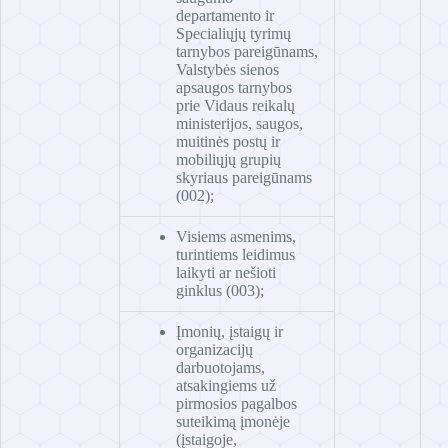
departamento ir
Specialiųjų tyrimų
tarnybos pareigūnams,
Valstybės sienos
apsaugos tarnybos
prie Vidaus reikalų
ministerijos, saugos,
muitinės postų ir
mobiliųjų grupių
skyriaus pareigūnams
(002);
Visiems asmenims,
turintiems leidimus
laikyti ar nešioti
ginklus (003);
Įmonių, įstaigų ir
organizacijų
darbuotojams,
atsakingiems už
pirmosios pagalbos
suteikimą įmonėje
(įstaigoje,