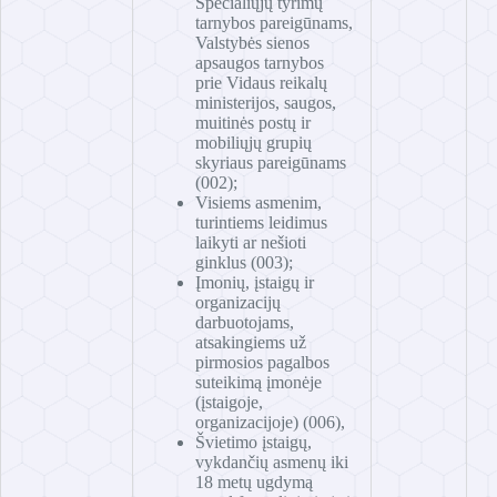
Specialiųjų tyrimų
tarnybos pareigūnams,
Valstybės sienos
apsaugos tarnybos
prie Vidaus reikalų
ministerijos, saugos,
muitinės postų ir
mobiliųjų grupių
skyriaus pareigūnams
(002);
Visiems asmenim,
turintiems leidimus
laikyti ar nešioti
ginklus (003);
Įmonių, įstaigų ir
organizacijų
darbuotojams,
atsakingiems už
pirmosios pagalbos
suteikimą įmonėje
(įstaigoje,
organizacijoje) (006),
Švietimo įstaigų,
vykdančių asmenų iki
18 metų ugdymą