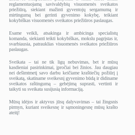
reglamentuojamą savivaldybių visuomenės sveikatos
priežiūrą, siekiant mažinti gyventojų sergamumą ir
mirtingumą bei gerinti gyvenimo kokybę, teikiant
kokybiškas visuomenės sveikatos priežiūros paslaugas.
Esame veikli, atsakinga ir ambicinga specialistų
komanda, siekianti teikti kokybiškas, mokslu pagrįstas ir,
svarbiausia, patrauklias visuomenės sveikatos priežiūros
paslaugas.
Sveikata – tai ne tik ligų nebuvimas, bet ir mūsų
kasdieniai pasirinkimai, įpročiai bei žinios. Jau daugiau
nei dešimtmetį savo darbu keičiame kraštiečių požiūrį į
sveikatą, skatiname sveikesnį gyvenimo būdą ir didiname
sveikatos raštingumą – gebėjimą suprasti, vertinti ir
taikyti su sveikata susijusią informaciją.
Mūsų idėjos ir aktyvus jūsų dalyvavimas – tai žingsnis
pirmyn, kuriant sveikesnę ir sąmoningesnę mūsų krašto
ateitį!