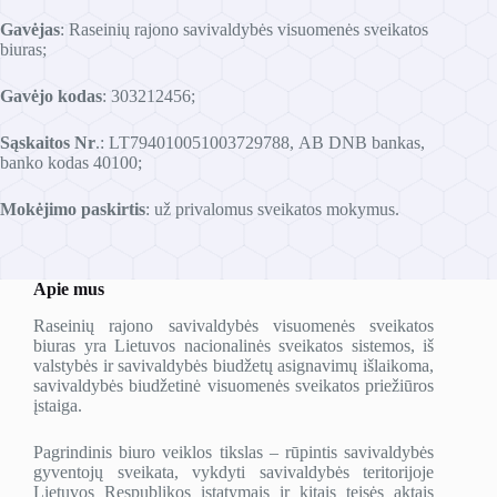
Gavėjas
: Raseinių rajono savivaldybės visuomenės sveikatos
biuras;
Gavėjo kodas
: 303212456;
Sąskaitos Nr
.: LT794010051003729788, AB DNB bankas,
banko kodas 40100;
Mokėjimo paskirtis
: už privalomus sveikatos mokymus.
Apie mus
Raseinių rajono savivaldybės visuomenės sveikatos
biuras yra Lietuvos nacionalinės sveikatos sistemos, iš
valstybės ir savivaldybės biudžetų asignavimų išlaikoma,
savivaldybės biudžetinė visuomenės sveikatos priežiūros
įstaiga.
Pagrindinis biuro veiklos tikslas – rūpintis savivaldybės
gyventojų sveikata, vykdyti savivaldybės teritorijoje
Lietuvos Respublikos įstatymais ir kitais teisės aktais