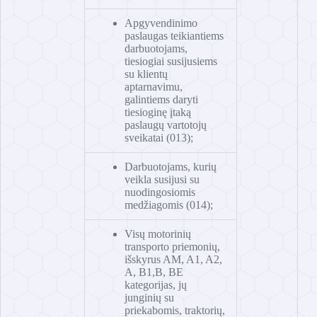
Apgyvendinimo
paslaugas teikiantiems
darbuotojams,
tiesiogiai susijusiems
su klientų
aptarnavimu,
galintiems daryti
tiesioginę įtaką
paslaugų vartotojų
sveikatai (013);
Darbuotojams, kurių
veikla susijusi su
nuodingosiomis
medžiagomis (014);
Visų motorinių
transporto priemonių,
išskyrus AM, A1, A2,
A, B1,B, BE
kategorijas, jų
junginių su
priekabomis, traktorių,