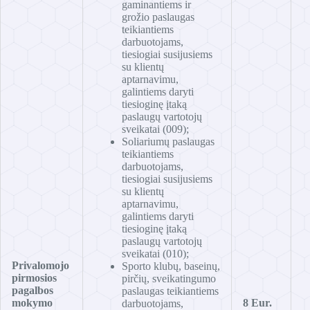
gaminantiems ir
grožio paslaugas
teikiantiems
darbuotojams,
tiesiogiai susijusiems
su klientų
aptarnavimu,
galintiems daryti
tiesioginę įtaką
paslaugų vartotojų
sveikatai (009);
Soliariumų paslaugas
teikiantiems
darbuotojams,
tiesiogiai susijusiems
su klientų
aptarnavimu,
galintiems daryti
tiesioginę įtaką
paslaugų vartotojų
sveikatai (010);
Privalomojo
Sporto klubų, baseinų,
pirmosios
pirčių, sveikatingumo
pagalbos
paslaugas teikiantiems
mokymo
8 Eur.
darbuotojams,