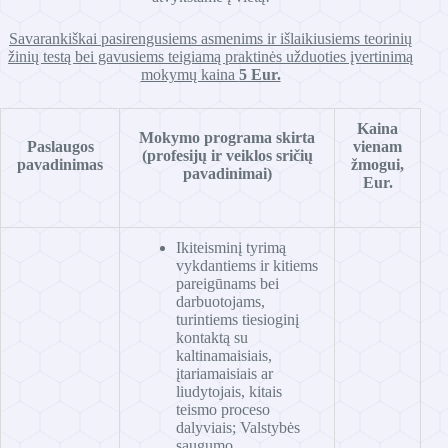
Savarankiškai pasirengusiems asmenims ir išlaikiusiems teorinių
žinių testą bei gavusiems teigiamą praktinės užduoties įvertinimą
mokymų kaina
5 Eur.
Kaina
Mokymo programa skirta
Paslaugos
vienam
(profesijų ir veiklos sričių
pavadinimas
žmogui,
pavadinimai)
Eur.
Ikiteisminį tyrimą
vykdantiems ir kitiems
pareigūnams bei
darbuotojams,
turintiems tiesioginį
kontaktą su
kaltinamaisiais,
įtariamaisiais ar
liudytojais, kitais
teismo proceso
dalyviais; Valstybės
saugumo