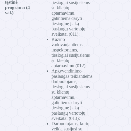
tęstinė
tiesiogiai susijusiems
programa
(4
su klientų
val.)
aptarnavimu,
galintiems daryti
tiesioginę įtaką
paslaugų vartotojų
sveikatai (011);
Kazino
vadovaujantiems
inspektoriams,
tiesiogiai susijusiems
su klientų
aptarnavimu (012);
Apgyvendinimo
paslaugas teikiantiems
darbuotojams,
tiesiogiai susijusiems
su klientų
aptarnavimu,
galintiems daryti
tiesioginę įtaką
paslaugų vartotojų
sveikatai (013);
Darbuotojams, kurių
veikla susijusi su