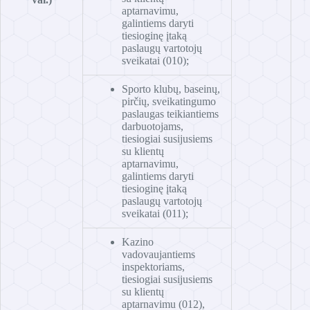
aptarnavimu,
galintiems daryti
tiesioginę įtaką
paslaugų vartotojų
sveikatai (010);
Sporto klubų, baseinų,
pirčių, sveikatingumo
paslaugas teikiantiems
darbuotojams,
tiesiogiai susijusiems
su klientų
aptarnavimu,
galintiems daryti
tiesioginę įtaką
paslaugų vartotojų
sveikatai (011);
Kazino
vadovaujantiems
inspektoriams,
tiesiogiai susijusiems
su klientų
aptarnavimu (012),