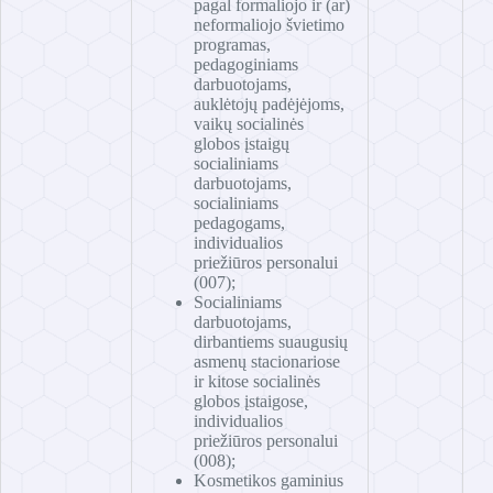
pagal formaliojo ir (ar)
neformaliojo švietimo
programas,
pedagoginiams
darbuotojams,
auklėtojų padėjėjoms,
vaikų socialinės
globos įstaigų
socialiniams
darbuotojams,
socialiniams
pedagogams,
individualios
priežiūros personalui
(007);
Socialiniams
darbuotojams,
dirbantiems suaugusių
asmenų stacionariose
ir kitose socialinės
globos įstaigose,
individualios
priežiūros personalui
(008);
Kosmetikos gaminius