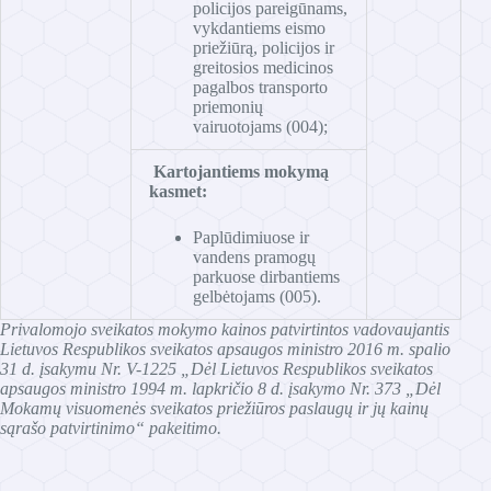
policijos pareigūnams,
vykdantiems eismo
priežiūrą, policijos ir
greitosios medicinos
pagalbos transporto
priemonių
vairuotojams (004);
Kartojantiems mokymą
kasmet:
Paplūdimiuose ir
vandens pramogų
parkuose dirbantiems
gelbėtojams (005).
Privalomojo sveikatos mokymo kainos patvirtintos vadovaujantis
Lietuvos Respublikos sveikatos apsaugos ministro 2016 m. spalio
31 d. įsakymu Nr. V-1225
„
Dėl Lietuvos Respublikos sveikatos
apsaugos ministro 1994 m. lapkričio 8 d. įsakymo Nr. 373 „Dėl
Mokamų visuomenės sveikatos priežiūros paslaugų ir jų kainų
sąrašo patvirtinimo“ pakeitimo.