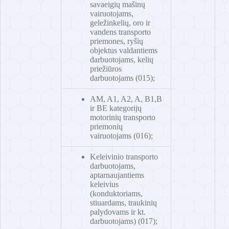
savaeigių mašinų
vairuotojams,
geležinkelių, oro ir
vandens transporto
priemones, ryšių
objektus valdantiems
darbuotojams, kelių
priežiūros
darbuotojams (015);
AM, A1, A2, A, B1,B
ir BE kategorijų
motorinių transporto
priemonių
vairuotojams (016);
Keleivinio transporto
darbuotojams,
aptarnaujantiems
keleivius
(konduktoriams,
stiuardams, traukinių
palydovams ir kt.
darbuotojams) (017);