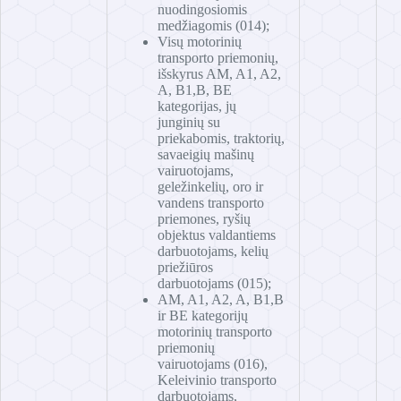
nuodingosiomis
medžiagomis (014);
Visų motorinių
transporto priemonių,
išskyrus AM, A1, A2,
A, B1,B, BE
kategorijas, jų
junginių su
priekabomis, traktorių,
savaeigių mašinų
vairuotojams,
geležinkelių, oro ir
vandens transporto
priemones, ryšių
objektus valdantiems
darbuotojams, kelių
priežiūros
darbuotojams (015);
AM, A1, A2, A, B1,B
ir BE kategorijų
motorinių transporto
priemonių
vairuotojams (016),
Keleivinio transporto
darbuotojams,