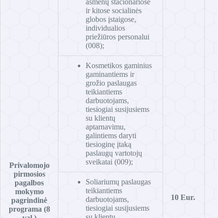
asmenų stacionariose
ir kitose socialinės
globos įstaigose,
individualios
priežiūros personalui
(008);
Kosmetikos gaminius
gaminantiems ir
grožio paslaugas
teikiantiems
darbuotojams,
tiesiogiai susijusiems
su klientų
aptarnavimu,
galintiems daryti
tiesioginę įtaką
paslaugų vartotojų
sveikatai (009);
Privalomojo
pirmosios
Soliariumų paslaugas
pagalbos
teikiantiems
mokymo
10 Eur.
darbuotojams,
pagrindinė
tiesiogiai susijusiems
programa (8
su klientų
val.)