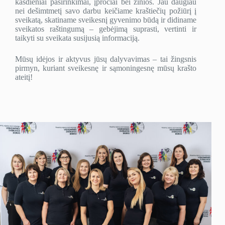
kasdieniai pasirinkimai, įpročiai bei žinios. Jau daugiau
nei dešimtmetį savo darbu keičiame kraštiečių požiūrį į
sveikatą, skatiname sveikesnį gyvenimo būdą ir didiname
sveikatos raštingumą – gebėjimą suprasti, vertinti ir
taikyti su sveikata susijusią informaciją.
Mūsų idėjos ir aktyvus jūsų dalyvavimas – tai žingsnis
pirmyn, kuriant sveikesnę ir sąmoningesnę mūsų krašto
ateitį!