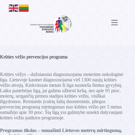
Skip
to
content
Krūties vėžio prevencijos programa
Krūties vėžys – dažniausiai diagnozuojama moterims onkologinė
liga. Lietuvoje kasmet diagnozuojama virš 1300 naujų krūties
vėžio atvejų. Kiekvienais metais ši liga nusineša šimtus gyvybių.
Laiku pastebėjus ligą, jai galima užkirsti kelią, nes apie 95 proc.
moterų, sergančių pirmos stadijos krūties vėžiu, visiškai
išgydomos. Remiantis įvairių šalių duomenimis, įdiegus
prevencinę programą mirtingumas nuo krūties vėžio per 5 metus
sumažėjo apie 30 proc. Šią ligą yra galimybė susekti dalyvaujant
krūties vėžio patikros programoje
.
Programas tikslas – sumažinti Lietuvos moterų mirtingumą,