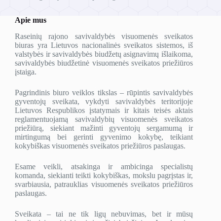
Apie mus
Raseinių rajono savivaldybės visuomenės sveikatos
biuras yra Lietuvos nacionalinės sveikatos sistemos, iš
valstybės ir savivaldybės biudžetų asignavimų išlaikoma,
savivaldybės biudžetinė visuomenės sveikatos priežiūros
įstaiga.
Pagrindinis biuro veiklos tikslas – rūpintis savivaldybės
gyventojų sveikata, vykdyti savivaldybės teritorijoje
Lietuvos Respublikos įstatymais ir kitais teisės aktais
reglamentuojamą savivaldybių visuomenės sveikatos
priežiūrą, siekiant mažinti gyventojų sergamumą ir
mirtingumą bei gerinti gyvenimo kokybę, teikiant
kokybiškas visuomenės sveikatos priežiūros paslaugas.
Esame veikli, atsakinga ir ambicinga specialistų
komanda, siekianti teikti kokybiškas, mokslu pagrįstas ir,
svarbiausia, patrauklias visuomenės sveikatos priežiūros
paslaugas.
Sveikata – tai ne tik ligų nebuvimas, bet ir mūsų