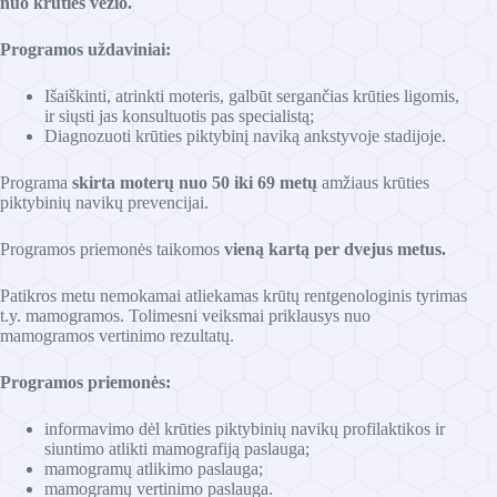
nuo krūties vėžio.
Programos uždaviniai:
Išaiškinti, atrinkti moteris, galbūt sergančias krūties ligomis,
ir siųsti jas konsultuotis pas specialistą;
Diagnozuoti krūties piktybinį naviką ankstyvoje stadijoje.
Programa
skirta moterų nuo 50 iki 69 metų
amžiaus krūties
piktybinių navikų prevencijai.
Programos priemonės taikomos
vieną kartą per dvejus metus.
Patikros metu nemokamai atliekamas krūtų rentgenologinis tyrimas
t.y. mamogramos. Tolimesni veiksmai priklausys nuo
mamogramos vertinimo rezultatų.
Programos priemonės:
informavimo dėl krūties piktybinių navikų profilaktikos ir
siuntimo atlikti mamografiją paslauga;
mamogramų atlikimo paslauga;
mamogramų vertinimo paslauga.