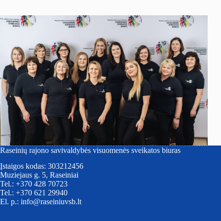
Raseinių rajono savivaldybės visuomenės sveikatos biuras
Įstaigos kodas: 303212456
Muziejaus g. 5, Raseiniai
Tel.: +370 428 70723
Tel.: +370 621 29940
El. p.: info@raseiniuvsb.lt