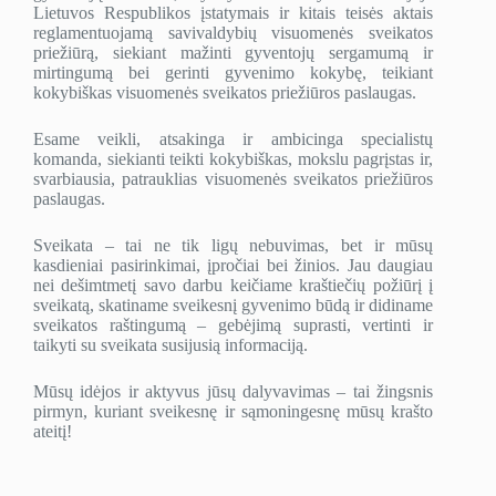
Lietuvos Respublikos įstatymais ir kitais teisės aktais
reglamentuojamą savivaldybių visuomenės sveikatos
priežiūrą, siekiant mažinti gyventojų sergamumą ir
mirtingumą bei gerinti gyvenimo kokybę, teikiant
kokybiškas visuomenės sveikatos priežiūros paslaugas.
Esame veikli, atsakinga ir ambicinga specialistų
komanda, siekianti teikti kokybiškas, mokslu pagrįstas ir,
svarbiausia, patrauklias visuomenės sveikatos priežiūros
paslaugas.
Sveikata – tai ne tik ligų nebuvimas, bet ir mūsų
kasdieniai pasirinkimai, įpročiai bei žinios. Jau daugiau
nei dešimtmetį savo darbu keičiame kraštiečių požiūrį į
sveikatą, skatiname sveikesnį gyvenimo būdą ir didiname
sveikatos raštingumą – gebėjimą suprasti, vertinti ir
taikyti su sveikata susijusią informaciją.
Mūsų idėjos ir aktyvus jūsų dalyvavimas – tai žingsnis
pirmyn, kuriant sveikesnę ir sąmoningesnę mūsų krašto
ateitį!