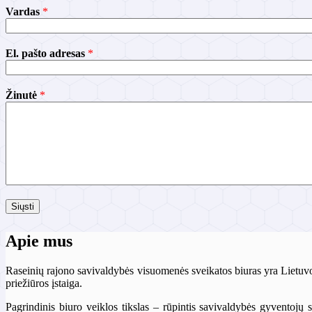
Vardas
*
V
El. pašto adresas
*
a
r
d
Žinutė
*
a
s
Ž
i
n
u
t
ė
p
Siųsti
a
š
t
Apie mus
o
Raseinių rajono savivaldybės visuomenės sveikatos biuras yra Lietuvo
priežiūros įstaiga.
Pagrindinis biuro veiklos tikslas – rūpintis savivaldybės gyventojų 