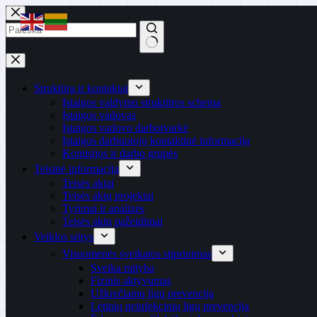
Skip
to
content
No
results
Struktūra ir kontaktai
Įstaigos valdymo struktūros schema
Įstaigos vadovas
Įstaigos vadovo darbotvarkė
Įstaigos darbuotojų kontaktinė informacija
Komisijos ir darbo grupės
Teisinė informacija
Teisės aktai
Teisės aktų projektai
Tyrimai ir analizės
Teisės aktų pažeidimai
Veiklos sritys
Visuomenės sveikatos stiprinimas
Sveika mityba
Fizinis aktyvumas
Užkrečiamų ligų prevencija
Lėtinių neinfekcinių ligų prevencija