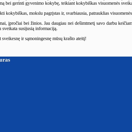
umą bei gerinti gyvenimo kokybę, teikiant kokybiškas visuomenės sveika
ikti kokybiškas, mokslu pagrįstas ir, svarbiausia, patrauklias visuomenės
imai, įpročiai bei žinios. Jau daugiau nei dešimtmetį savo darbu keičia
u sveikata susijusią informaciją.
t sveikesnę ir sąmoningesnę mūsų krašto ateitį!
iuras