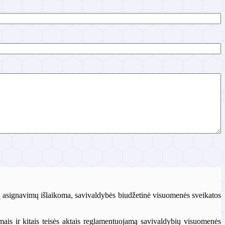
tų asignavimų išlaikoma, savivaldybės biudžetinė visuomenės sveikatos
ymais ir kitais teisės aktais reglamentuojamą savivaldybių visuomenės