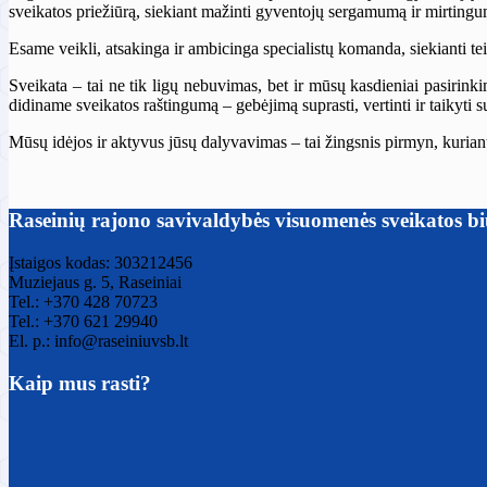
sveikatos priežiūrą, siekiant mažinti gyventojų sergamumą ir mirting
Esame veikli, atsakinga ir ambicinga specialistų komanda, siekianti te
Sveikata – tai ne tik ligų nebuvimas, bet ir mūsų kasdieniai pasirink
didiname sveikatos raštingumą – gebėjimą suprasti, vertinti ir taikyti s
Mūsų idėjos ir aktyvus jūsų dalyvavimas – tai žingsnis pirmyn, kurian
Raseinių rajono savivaldybės visuomenės sveikatos b
Įstaigos kodas: 303212456
Muziejaus g. 5, Raseiniai
Tel.: +370 428 70723
Tel.: +370 621 29940
El. p.: info@raseiniuvsb.lt
Kaip mus rasti?