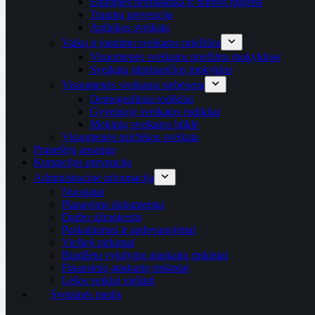
Ėduonies profilaktika ir burnos higiena
Traumų prevencija
Aplinkos sveikata
Vaikų ir jaunimo sveikatos priežiūra
Visuomenės sveikatos priežiūra mokyklose
Sveikatą stiprinančios mokyklos
Visuomenės sveikatos stebėsena
Demografiniai rodikliai
Gyventojų sveikatos rodikliai
Mokinių sveikatos būklė
Visuomenės psichikos sveikata
Pranešėjų apsauga
Korupcijos prevencija
Administracinė informacija
Nuostatai
Planavimo dokumentai
Darbo užmokestis
Paskatinimai ir apdovanojimai
Viešieji pirkimai
Biudžeto vykdymo ataskaitų rinkiniai
Finansinių ataskaitų rinkiniai
Lėšos veiklai viešinti
Svetainės medis