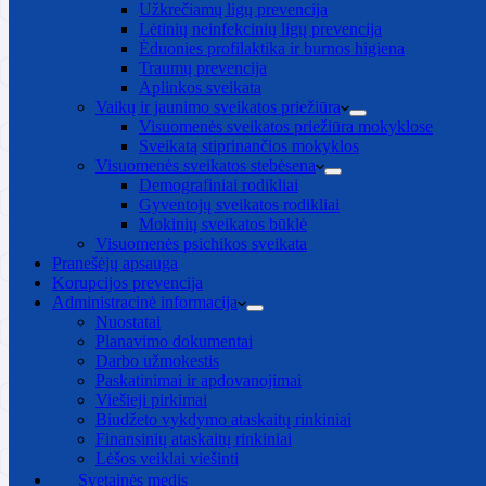
Užkrečiamų ligų prevencija
Lėtinių neinfekcinių ligų prevencija
Ėduonies profilaktika ir burnos higiena
Traumų prevencija
Aplinkos sveikata
Vaikų ir jaunimo sveikatos priežiūra
Visuomenės sveikatos priežiūra mokyklose
Sveikatą stiprinančios mokyklos
Visuomenės sveikatos stebėsena
Demografiniai rodikliai
Gyventojų sveikatos rodikliai
Mokinių sveikatos būklė
Visuomenės psichikos sveikata
Pranešėjų apsauga
Korupcijos prevencija
Administracinė informacija
Nuostatai
Planavimo dokumentai
Darbo užmokestis
Paskatinimai ir apdovanojimai
Viešieji pirkimai
Biudžeto vykdymo ataskaitų rinkiniai
Finansinių ataskaitų rinkiniai
Lėšos veiklai viešinti
Svetainės medis