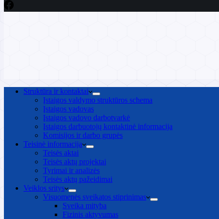
Struktūra ir kontaktai
Įstaigos valdymo struktūros schema
Įstaigos vadovas
Įstaigos vadovo darbotvarkė
Įstaigos darbuotojų kontaktinė informacija
Komisijos ir darbo grupės
Teisinė informacija
Teisės aktai
Teisės aktų projektai
Tyrimai ir analizės
Teisės aktų pažeidimai
Veiklos sritys
Visuomenės sveikatos stiprinimas
Sveika mityba
Fizinis aktyvumas