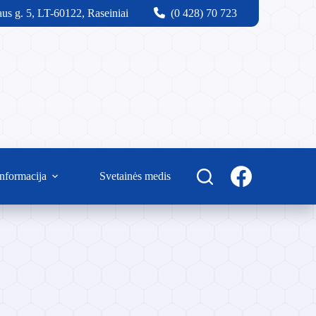
us g. 5, LT-60122, Raseiniai
(0 428) 70 723
nformacija
Svetainės medis