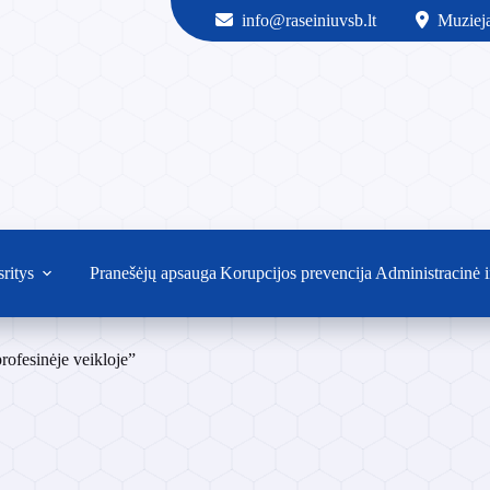
info@raseiniuvsb.lt
Muzieja
sritys
Pranešėjų apsauga
Korupcijos prevencija
Administracinė i
fesinėje veikloje”