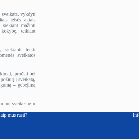
ų sveikata, vykdyti
tais teisės aktais
 siekiant mažinti
kokybę, teikiant
siekianti teikti
uomenės sveikatos
kimai, įpročiai bei
požiūrį į sveikatą,
ingumą – gebėjimą
riant sveikesnę ir
aip mus rasti?
Inf