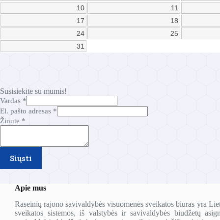
10
11
17
18
24
25
31
Susisiekite su mumis!
Vardas
*
El. pašto adresas
*
a
Žinutė
*
d
r
e
s
Siųsti
a
s
p
Apie mus
a
š
Raseinių rajono savivaldybės visuomenės sveikatos biuras yra Lie
t
sveikatos sistemos, iš valstybės ir savivaldybės biudžetų asig
o