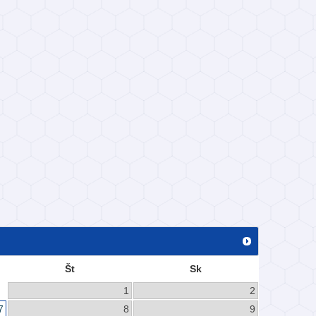
Št
Sk
1
2
7
8
9