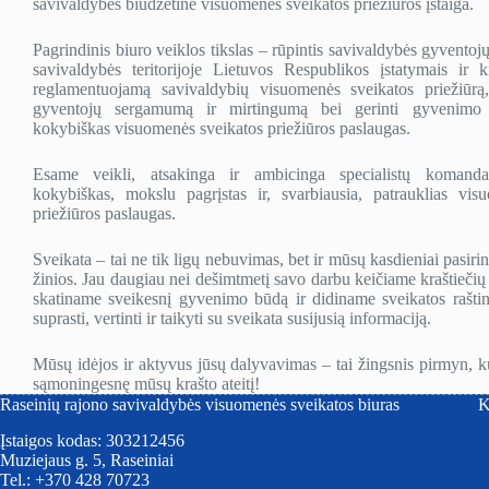
savivaldybės biudžetinė visuomenės sveikatos priežiūros įstaiga.
E
l
Pagrindinis biuro veiklos tikslas – rūpintis savivaldybės gyventoj
.
savivaldybės teritorijoje Lietuvos Respublikos įstatymais ir ki
reglamentuojamą savivaldybių visuomenės sveikatos priežiūrą,
gyventojų sergamumą ir mirtingumą bei gerinti gyvenimo 
kokybiškas visuomenės sveikatos priežiūros paslaugas.
Esame veikli, atsakinga ir ambicinga specialistų komanda, 
kokybiškas, mokslu pagrįstas ir, svarbiausia, patrauklias vis
priežiūros paslaugas.
Sveikata – tai ne tik ligų nebuvimas, bet ir mūsų kasdieniai pasirin
žinios. Jau daugiau nei dešimtmetį savo darbu keičiame kraštiečių 
skatiname sveikesnį gyvenimo būdą ir didiname sveikatos rašt
suprasti, vertinti ir taikyti su sveikata susijusią informaciją.
Mūsų idėjos ir aktyvus jūsų dalyvavimas – tai žingsnis pirmyn, ku
sąmoningesnę mūsų krašto ateitį!
Raseinių rajono savivaldybės visuomenės sveikatos biuras
K
Įstaigos kodas: 303212456
Muziejaus g. 5, Raseiniai
Tel.: +370 428 70723