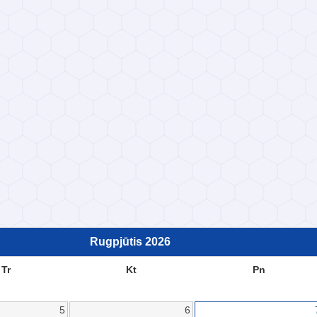
Rugpjūtis
2026
Tr
Kt
Pn
5
6