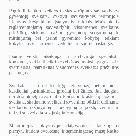
Pagrindinis biuro veiklos tikslas – rūpintis savivaldybės
gyventojų sveikata, vykdyti savivaldybės teritorijoje
Lietuvos Respublikos įstatymais ir kitais teisės aktais
reglamentuojamą savivaldybių visuomenės sveikatos
priežiūrą, siekiant mažinti gyventojų sergamumą ir
mirtingumą bei gerinti gyvenimo kokybę, teikiant
kokybiškas visuomenės sveikatos priežiūros paslaugas.
Esame veikli, atsakinga ir ambicinga specialistų
komanda, siekianti teikti kokybiškas, mokslu pagrįstas ir,
svarbiausia, patrauklias visuomenės sveikatos priežiūros
paslaugas.
Sveikata – tai ne tik ligų nebuvimas, bet ir mūsų
kasdieniai pasirinkimai, įpročiai bei žinios. Jau daugiau
nei dešimtmetį savo darbu keičiame kraštiečių požiūrį į
sveikatą, skatiname sveikesnį gyvenimo būdą ir didiname
sveikatos raštingumą – gebėjimą suprasti, vertinti ir
taikyti su sveikata susijusią informaciją.
Mūsų idėjos ir aktyvus jūsų dalyvavimas – tai žingsnis
pirmyn, kuriant sveikesnę ir sąmoningesnę mūsų krašto