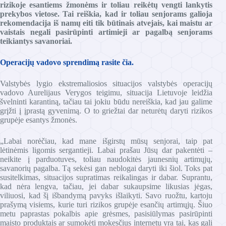
rizikoje esantiems žmonėms ir toliau reikėtų vengti lankytis
prekybos vietose. Tai reiškia, kad ir toliau senjorams galioja
rekomendacija iš namų eiti tik būtinais atvejais, kai maistu ar
vaistais negali pasirūpinti artimieji ar pagalbą senjorams
teikiantys savanoriai.
Operacijų vadovo sprendimą rasite čia.
Valstybės lygio ekstremaliosios situacijos valstybės operacijų
vadovo Aurelijaus Verygos teigimu, situacija Lietuvoje leidžia
švelninti karantiną, tačiau tai jokiu būdu nereiškia, kad jau galime
grįžti į įprastą gyvenimą. O to griežtai dar neturėtų daryti rizikos
grupėje esantys žmonės.
„Labai norėčiau, kad mane išgirstų mūsų senjorai, taip pat
lėtinėmis ligomis sergantieji. Labai prašau Jūsų dar pakentėti –
neikite į parduotuves, toliau naudokitės jaunesnių artimųjų,
savanorių pagalba. Tą sekėsi gan neblogai daryti iki šiol. Toks pat
susitelkimas, situacijos supratimas reikalingas ir dabar. Suprantu,
kad nėra lengva, tačiau, jei dabar sukaupsime likusias jėgas,
viliuosi, kad šį išbandymą pavyks išlaikyti. Savo ruožtu, kartoju
prašymą visiems, kurie turi rizikos grupėje esančių artimųjų. Šiuo
metu paprastas pokalbis apie grėsmes, pasisiūlymas pasirūpinti
maisto produktais ar sumokėti mokesčius internetu yra tai, kas gali