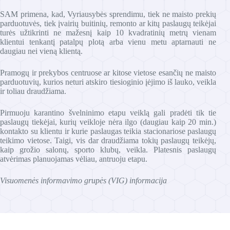
SAM primena, kad, Vyriausybės sprendimu, tiek ne maisto prekių
parduotuvės, tiek įvairių buitinių, remonto ar kitų paslaugų teikėjai
turės užtikrinti ne mažesnį kaip 10 kvadratinių metrų vienam
klientui tenkantį patalpų plotą arba vienu metu aptarnauti ne
daugiau nei vieną klientą.
Pramogų ir prekybos centruose ar kitose vietose esančių ne maisto
parduotuvių, kurios neturi atskiro tiesioginio įėjimo iš lauko, veikla
ir toliau draudžiama.
Pirmuoju karantino švelninimo etapu veiklą gali pradėti tik tie
paslaugų tiekėjai, kurių veikloje nėra ilgo (daugiau kaip 20 min.)
kontakto su klientu ir kurie paslaugas teikia stacionariose paslaugų
teikimo vietose. Taigi, vis dar draudžiama tokių paslaugų teikėjų,
kaip grožio salonų, sporto klubų, veikla. Platesnis paslaugų
atvėrimas planuojamas vėliau, antruoju etapu.
Visuomenės informavimo grupės (VIG) informacija