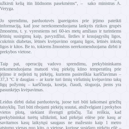
užkirsti kelią itin liūdnoms pasekmėms“, – sako ministras A.
Veryga.
Jo sprendimu, parduotuvės įpareigotos prie įėjimo pateikti
informaciją, kad jose nerekomenduojama lankytis rizikos grupės
žmonėms, t. y. vyresniems nei 60-ies metų amžiaus ir turintiems
lėtinių susirgimų kaip, pavyzdžiui, širdies ir kraujagyslių ligos,
cukrinis diabetas, lėtinės kvėpavimo organų ligos, lėtinės inkstų
ligos ir kitos. Be to, tokiems žmonėms nerekomenduojama dirbti ir
prekybos vietose.
Taip pat, operacijų vadovo sprendimu, prekybininkams
rekomenduojama matuoti visų pirkėjų kūno temperatūrą prie
įėjimo ir neįleisti tų pirkėjų, kuriems pasireiškia karščiavimas –
37,3 °C ir daugiau – ar kurie turi ūmių viršutinių kvėpavimo takų
ligų požymių – karščiuoja, kosėja, čiaudi, sloguoja, jiems yra
pasunkėjęs kvėpavimas.
Leidus dirbti daliai parduotuvių, juose turi būti laikomasi griežtų
taisyklių. Turi būti ribojami pirkėjų srautai, atsižvelgiant į prekybos
vietos plotą, siekiant išvengti grūsčių. Tai reiškia, kad
prekybininkai turėtų užtikrinti, kad pirkėjai eilėse prie kasų ar
savitarnos kasų laikytųsi saugaus ne mažesnio kaip 1 metro
atstumo vienas nuo kito, o vietose, kuriose susidaro pirkėjų eilė –