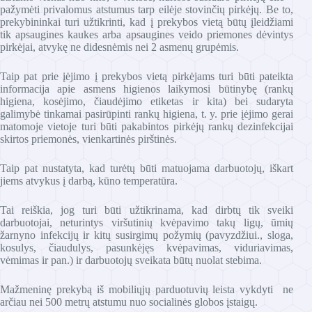
pažymėti privalomus atstumus tarp eilėje stovinčių pirkėjų. Be to,
prekybininkai turi užtikrinti, kad į prekybos vietą būtų įleidžiami
tik apsaugines kaukes arba apsaugines veido priemones dėvintys
pirkėjai, atvykę ne didesnėmis nei 2 asmenų grupėmis.
Taip pat prie įėjimo į prekybos vietą pirkėjams turi būti pateikta
informacija apie asmens higienos laikymosi būtinybę (rankų
higiena, kosėjimo, čiaudėjimo etiketas ir kita) bei sudaryta
galimybė tinkamai pasirūpinti rankų higiena, t. y. prie įėjimo gerai
matomoje vietoje turi būti pakabintos pirkėjų rankų dezinfekcijai
skirtos priemonės, vienkartinės pirštinės.
Taip pat nustatyta, kad turėtų būti matuojama darbuotojų, iškart
jiems atvykus į darbą, kūno temperatūra.
Tai reiškia, jog turi būti užtikrinama, kad dirbtų tik sveiki
darbuotojai, neturintys viršutinių kvėpavimo takų ligų, ūmių
žarnyno infekcijų ir kitų susirgimų požymių (pavyzdžiui., sloga,
kosulys, čiaudulys, pasunkėjęs kvėpavimas, viduriavimas,
vėmimas ir pan.) ir darbuotojų sveikata būtų nuolat stebima.
Mažmeninę prekybą iš mobiliųjų parduotuvių leista vykdyti ne
arčiau nei 500 metrų atstumu nuo socialinės globos įstaigų.