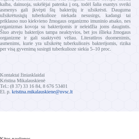
kalba, dainuoja, sukėlėjai patenka į orą, todėl šalia esantys sveiki
asmenys gali įkvėpti šių bakterijų ir užsikrėsti. Dauguma
užsikrėtusiųjų tuberkulioze niekada nesusirgs, kadangi tai
priklauso nuo kiekvieno žmogaus organizmo imuninio atsako, nes
organizmas kovoja su bakterijomis ir neleidžia joms daugintis.
Šiuo atveju bakterijos tampa neaktyvios, bet jos išlieka žmogaus
organizme ir gali suaktyvėti vėliau. Literatūros duomenimis,
asmenims, kurie yra užsikrėtę tuberkuliozės bakterijomis, rizika
per visą gyvenimą susirgti tuberkulioze siekia 5–10 proc.
Kontaktai žiniasklaidai
Kristina Mikalauskienė
Tel.: (8 37) 33 16 84, 8 676 53401
El. p.
kristina.mikalauskiene@nvsc.lt
Kitos naujienos