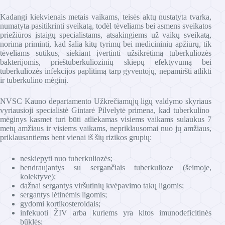
Kadangi kiekvienais metais vaikams, teisės aktų nustatyta tvarka,
numatyta pasitikrinti sveikatą, todėl tėveliams bei asmens sveikatos
priežiūros įstaigų specialistams, atsakingiems už vaikų sveikatą,
norima priminti, kad šalia kitų tyrimų bei medicininių apžiūrų, tik
tėveliams sutikus, siekiant įvertinti užsikrėtimą tuberkuliozės
bakterijomis, prieštuberkuliozinių skiepų efektyvumą bei
tuberkuliozės infekcijos paplitimą tarp gyventojų, nepamiršti atlikti
ir tuberkulino mėginį.
NVSC Kauno departamento Užkrečiamųjų ligų valdymo skyriaus
vyriausioji specialistė Gintarė Pilvelytė primena, kad tuberkulino
mėginys kasmet turi būti atliekamas visiems vaikams sulaukus 7
metų amžiaus ir visiems vaikams, nepriklausomai nuo jų amžiaus,
priklausantiems bent vienai iš šių rizikos grupių:
neskiepyti nuo tuberkuliozės;
bendraujantys su sergančiais tuberkulioze (šeimoje,
kolektyve);
dažnai sergantys viršutinių kvėpavimo takų ligomis;
sergantys lėtinėmis ligomis;
gydomi kortikosteroidais;
infekuoti ŽIV arba kuriems yra kitos imunodeficitinės
būklės;