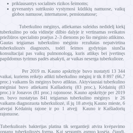
priklausantys socialinės rizikos šeimoms;
gyvenantys sutrikusio vystymosi kūdikių namuose, vaikų
globos namuose, internatuose, pensionatuose;
Tuberkulino mėginys, atliekamas suleidus nedidelį kiekį
tuberkulino po oda vidinėje dilbio dalyje ir vertinamas sveikatos
priežiūros specialisto praėjus 2–3 dienoms po šio mėginio atlikimo.
Gautas teigiamas tuberkulino mėginio rezultatas nepatvirtina
tuberkuliozės diagnozės, todėl šeimos gydytojas siunčia
konsultacijai pas vaikų pulmonologą, kuris atlikęs bei įvertinęs
papildomus tyrimus padės atsakyti, ar vaikas neserga tuberkulioze.
Per 2019 m. Kauno apskrityje buvo nustatyti 13 344
vaikai, kuriems reikėjo atlikti tuberkulino mėginį ir tik 8 897 (66,7
proc.) vaikams šis mėginys buvo atliktas. Aktyviausiai tuberkulino
mėginiai buvo atliekami Kaišiadorių (83 proc.), Kėdainių (83
proc.) ir Jonavos (81 proc.) rajonuose. Kauno apskrityje per 2019
m. buvo nustatytas 841 teigiamas tuberkulino mėginys ir 26
vaikams diagnozuota tuberkuliozė, iš jų 18 atvejų Kauno mieste, 6
atvejai Kėdainių rajone ir po 1 atvejį Kauno ir Kaišiadorių
rajonuose.
Tuberkuliozės bakterijas platina tik sergantieji atvira kvėpavimo
organų tuberkuliozės forma. Kai sergantis asmuo kosėja, čiaudi,