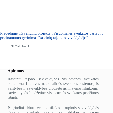
Pradedame įgyvendinti projektą „Visuomenės sveikatos paslaugų
prieinamumo gerinimas Raseinių rajono savivaldybėje“
2025-01-29
Apie mus
Raseinių rajono savivaldybės visuomenės sveikatos
biuras yra Lietuvos nacionalinės sveikatos sistemos, iš
valstybės ir savivaldybės biudžetų asignavimų išlaikoma,
savivaldybės biudžetinė visuomenės sveikatos priežiūros
įstaiga.
Pagrindinis biuro veiklos tikslas – rūpintis savivaldybės
gyventojų sveikata, vykdyti savivaldybės teritorijoje