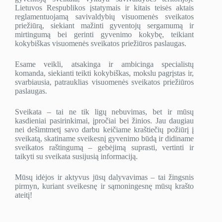
Lietuvos Respublikos įstatymais ir kitais teisės aktais
reglamentuojamą savivaldybių visuomenės sveikatos
priežiūrą, siekiant mažinti gyventojų sergamumą ir
mirtingumą bei gerinti gyvenimo kokybę, teikiant
kokybiškas visuomenės sveikatos priežiūros paslaugas.
Esame veikli, atsakinga ir ambicinga specialistų
komanda, siekianti teikti kokybiškas, mokslu pagrįstas ir,
svarbiausia, patrauklias visuomenės sveikatos priežiūros
paslaugas.
Sveikata – tai ne tik ligų nebuvimas, bet ir mūsų
kasdieniai pasirinkimai, įpročiai bei žinios. Jau daugiau
nei dešimtmetį savo darbu keičiame kraštiečių požiūrį į
sveikatą, skatiname sveikesnį gyvenimo būdą ir didiname
sveikatos raštingumą – gebėjimą suprasti, vertinti ir
taikyti su sveikata susijusią informaciją.
Mūsų idėjos ir aktyvus jūsų dalyvavimas – tai žingsnis
pirmyn, kuriant sveikesnę ir sąmoningesnę mūsų krašto
ateitį!