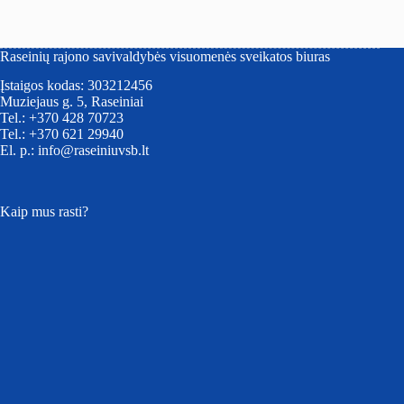
Raseinių rajono savivaldybės visuomenės sveikatos biuras
Įstaigos kodas: 303212456
Muziejaus g. 5, Raseiniai
Tel.: +370 428 70723
Tel.: +370 621 29940
El. p.: info@raseiniuvsb.lt
Kaip mus rasti?