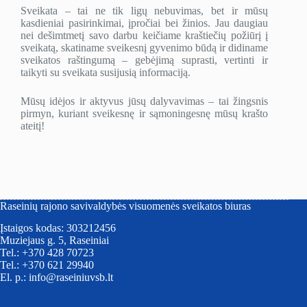
Sveikata – tai ne tik ligų nebuvimas, bet ir mūsų
kasdieniai pasirinkimai, įpročiai bei žinios. Jau daugiau
nei dešimtmetį savo darbu keičiame kraštiečių požiūrį į
sveikatą, skatiname sveikesnį gyvenimo būdą ir didiname
sveikatos raštingumą – gebėjimą suprasti, vertinti ir
taikyti su sveikata susijusią informaciją.
Mūsų idėjos ir aktyvus jūsų dalyvavimas – tai žingsnis
pirmyn, kuriant sveikesnę ir sąmoningesnę mūsų krašto
ateitį!
Raseinių rajono savivaldybės visuomenės sveikatos biuras
Įstaigos kodas: 303212456
Muziejaus g. 5, Raseiniai
Tel.: +370 428 70723
Tel.: +370 621 29940
El. p.: info@raseiniuvsb.lt