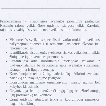
____________________________________________________
_____________________
Primenamame – visuomenės sveikatos priežiūros paslaugas
Raseinių rajone veikiančiose ugdymo įstaigose teikia Raseinių
rajono savivaldybės visuomenės sveikatos biuro komanda.
Visuomenės sveikatos specialistai tvarko mokinių sveikatos
pažymėjimų duomenis ir remiantis jais teikia išvadas bei
rekomendacijas.
Identifikuoja visuomenės sveikatos rizikos veiksnius ir teikia
žinių apie jų prevencines priemones.
Organizuoja arba koordinuoja iniciatyvas vaikams ir
ugdymo įstaigos bendruomenei apie sveikatos stiprinimą,
išsaugojimą ir ligų prevenciją.
Konsultuoja ir teikia žinių, padėsiančių užtikrinti sveikatai
palankią aplinką ugdymo įstaigose.
Konsultuoja maitinimo organizavimo, maisto saugos bei
kokybės klausimais.
Organizuoja lėtinių neužkrečiamųjų ligų ir užkrečiamųjų
ligų profilaktiką bei kontrolę.
Esant ugdymo įstaigose teikia ir koordinuoja pirmosios
pagalbos teikimą.