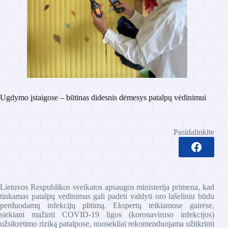
Ugdymo įstaigose – būtinas didesnis dėmesys patalpų vėdinimui
Pasidalinkite
Lietuvos Respublikos sveikatos apsaugos ministerija primena, kad
tinkamas patalpų vėdinimas gali padėti valdyti oro lašeliniu būdu
perduodamų infekcijų plitimą. Ekspertų teikiamose gairėse,
siekiant mažinti COVID-19 ligos (koronaviruso infekcijos)
užsikrėtimo riziką patalpose, nuosekliai rekomenduojama užtikrinti