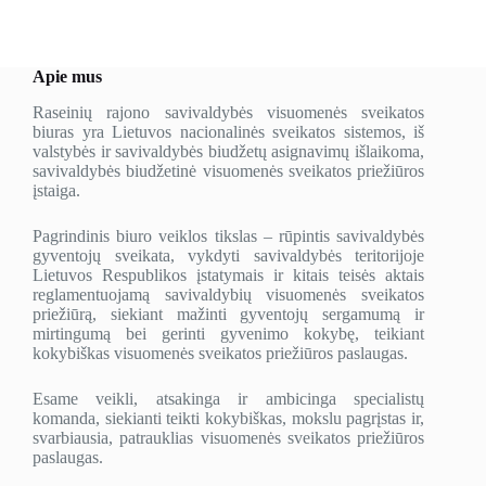
Apie mus
Raseinių rajono savivaldybės visuomenės sveikatos
biuras yra Lietuvos nacionalinės sveikatos sistemos, iš
valstybės ir savivaldybės biudžetų asignavimų išlaikoma,
savivaldybės biudžetinė visuomenės sveikatos priežiūros
įstaiga.
Pagrindinis biuro veiklos tikslas – rūpintis savivaldybės
gyventojų sveikata, vykdyti savivaldybės teritorijoje
Lietuvos Respublikos įstatymais ir kitais teisės aktais
reglamentuojamą savivaldybių visuomenės sveikatos
priežiūrą, siekiant mažinti gyventojų sergamumą ir
mirtingumą bei gerinti gyvenimo kokybę, teikiant
kokybiškas visuomenės sveikatos priežiūros paslaugas.
Esame veikli, atsakinga ir ambicinga specialistų
komanda, siekianti teikti kokybiškas, mokslu pagrįstas ir,
svarbiausia, patrauklias visuomenės sveikatos priežiūros
paslaugas.