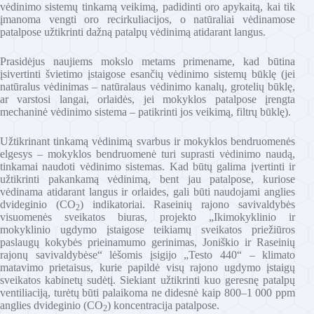
vėdinimo sistemų tinkamą veikimą, padidinti oro apykaitą, kai tik
įmanoma vengti oro recirkuliacijos, o natūraliai vėdinamose
patalpose užtikrinti dažną patalpų vėdinimą atidarant langus.
Prasidėjus naujiems mokslo metams primename, kad būtina
įsivertinti švietimo įstaigose esančių vėdinimo sistemų būklę (jei
natūralus vėdinimas – natūralaus vėdinimo kanalų, grotelių būklę,
ar varstosi langai, orlaidės, jei mokyklos patalpose įrengta
mechaninė vėdinimo sistema – patikrinti jos veikimą, filtrų būklę).
Užtikrinant tinkamą vėdinimą svarbus ir mokyklos bendruomenės
elgesys – mokyklos bendruomenė turi suprasti vėdinimo naudą,
tinkamai naudoti vėdinimo sistemas. Kad būtų galima įvertinti ir
užtikrinti pakankamą vėdinimą, bent jau patalpose, kuriose
vėdinama atidarant langus ir orlaides, gali būti naudojami anglies
dvideginio (CO
) indikatoriai. Raseinių rajono savivaldybės
2
visuomenės sveikatos biuras, projekto „Ikimokyklinio ir
mokyklinio ugdymo įstaigose teikiamų sveikatos priežiūros
paslaugų kokybės prieinamumo gerinimas, Joniškio ir Raseinių
rajonų savivaldybėse“ lėšomis įsigijo „Testo 440“ – klimato
matavimo prietaisus, kurie papildė visų rajono ugdymo įstaigų
sveikatos kabinetų sudėtį. Siekiant užtikrinti kuo geresnę patalpų
ventiliaciją, turėtų būti palaikoma ne didesnė kaip 800–1 000 ppm
anglies dvideginio (CO
) koncentracija patalpose.
2