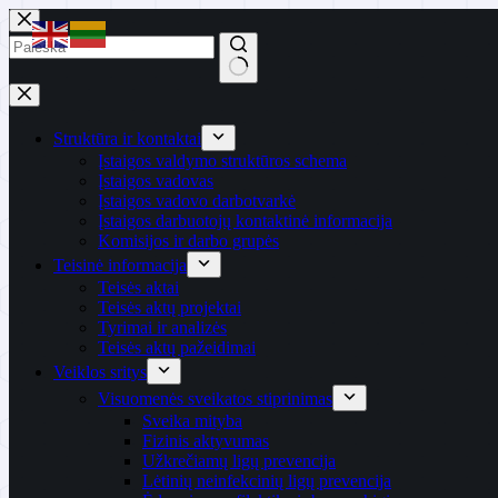
Skip
to
content
No
results
Struktūra ir kontaktai
Įstaigos valdymo struktūros schema
Įstaigos vadovas
Įstaigos vadovo darbotvarkė
Įstaigos darbuotojų kontaktinė informacija
Komisijos ir darbo grupės
Teisinė informacija
Teisės aktai
Teisės aktų projektai
Tyrimai ir analizės
Teisės aktų pažeidimai
Veiklos sritys
Visuomenės sveikatos stiprinimas
Sveika mityba
Fizinis aktyvumas
Užkrečiamų ligų prevencija
Lėtinių neinfekcinių ligų prevencija