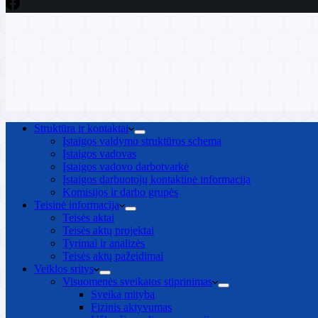
Struktūra ir kontaktai
Įstaigos valdymo struktūros schema
Įstaigos vadovas
Įstaigos vadovo darbotvarkė
Įstaigos darbuotojų kontaktinė informacija
Komisijos ir darbo grupės
Teisinė informacija
Teisės aktai
Teisės aktų projektai
Tyrimai ir analizės
Teisės aktų pažeidimai
Veiklos sritys
Visuomenės sveikatos stiprinimas
Sveika mityba
Fizinis aktyvumas