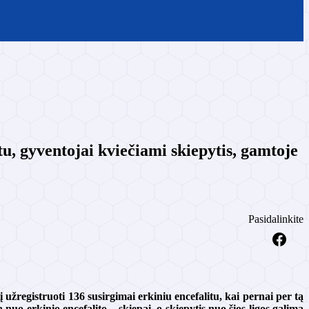
tu, gyventojai kviečiami skiepytis, gamtoje
Pasidalinkite
 užregistruoti 136 susirgimai erkiniu encefalitu, kai pernai per tą
 nuo erkinio encefalito – skiepai, o skiepytis nuo šios ligos galima