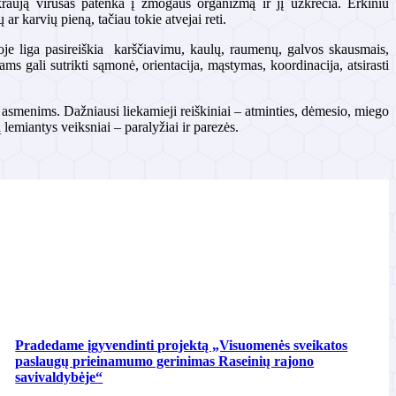
nt kraują virusas patenka į žmogaus organizmą ir jį užkrečia. Erkiniu
ar karvių pieną, tačiau tokie atvejai reti.
oje liga pasireiškia karščiavimu, kaulų, raumenų, galvos skausmais,
gali sutrikti sąmonė, orientacija, mąstymas, koordinacija, atsirasti
s asmenims. Dažniausi liekamieji reiškiniai – atminties, dėmesio, miego
lemiantys veiksniai – paralyžiai ir parezės.
Pradedame įgyvendinti projektą „Visuomenės sveikatos
paslaugų prieinamumo gerinimas Raseinių rajono
savivaldybėje“