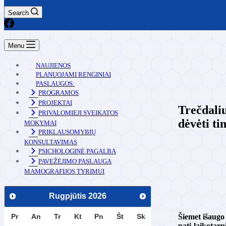
Search
Menu
NAUJIENOS
PLANUOJAMI RENGINIAI
PASLAUGOS:
PROGRAMOS
PROJEKTAI
Trečdaliu
PRIVALOMIEJI SVEIKATOS
dėvėti t
MOKYMAI
PRIKLAUSOMYBIŲ
KONSULTAVIMAS
PSICHOLOGINĖ PAGALBA
PAVEŽĖJIMO PASLAUGA
MAMOGRAFIJOS TYRIMUI
Rugpjūtis
2026
Pr
An
Tr
Kt
Pn
Št
Sk
Šiemet išaugo 
patį laikotarp