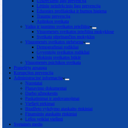
Užkrečiamų ligų prevencija
Lėtinių neinfekcinių ligų prevencija
Ėduonies profilaktika ir burnos higiena
Traumų prevencija
Aplinkos sveikata
Vaikų ir jaunimo sveikatos priežiūra
Visuomenės sveikatos priežiūra mokyklose
Sveikatą stiprinančios mokyklos
Visuomenės sveikatos stebėsena
Demografiniai rodikliai
Gyventojų sveikatos rodikliai
Mokinių sveikatos būklė
Visuomenės psichikos sveikata
Pranešėjų apsauga
Korupcijos prevencija
Administracinė informacija
Nuostatai
Planavimo dokumentai
Darbo užmokestis
Paskatinimai ir apdovanojimai
Viešieji pirkimai
Biudžeto vykdymo ataskaitų rinkiniai
Finansinių ataskaitų rinkiniai
Lėšos veiklai viešinti
Svetainės medis