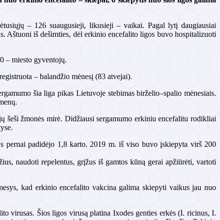
iųjų – 126 suaugusieji, likusieji – vaikai. Pagal lytį daugiausiai
. Aštuoni iš dešimties, dėl erkinio encefalito ligos buvo hospitalizuoti
60 – miesto gyventojų.
 registruota – balandžio mėnesį (83 atvejai).
amumo šia liga pikas Lietuvoje stebimas birželio–spalio mėnesiais.
smenų.
 jų šeši žmonės mirė. Didžiausi sergamumo erkiniu encefalitu rodikliai
tyse.
 pernai padidėjo 1,8 karto. 2019 m. iš viso buvo įskiepyta virš 200
s, naudoti repelentus, grįžus iš gamtos kūną gerai apžiūrėti, vartoti
ėmesys, kad erkinio encefalito vakcina galima skiepyti vaikus jau nuo
to virusas. Šios ligos virusą platina Ixodes genties erkės (I. ricinus, I.