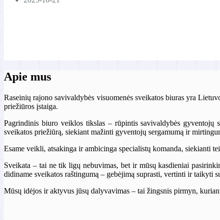
Apie mus
Raseinių rajono savivaldybės visuomenės sveikatos biuras yra Lietuvo
priežiūros įstaiga.
Pagrindinis biuro veiklos tikslas – rūpintis savivaldybės gyventojų 
sveikatos priežiūrą, siekiant mažinti gyventojų sergamumą ir mirting
Esame veikli, atsakinga ir ambicinga specialistų komanda, siekianti te
Sveikata – tai ne tik ligų nebuvimas, bet ir mūsų kasdieniai pasirink
didiname sveikatos raštingumą – gebėjimą suprasti, vertinti ir taikyti s
Mūsų idėjos ir aktyvus jūsų dalyvavimas – tai žingsnis pirmyn, kurian