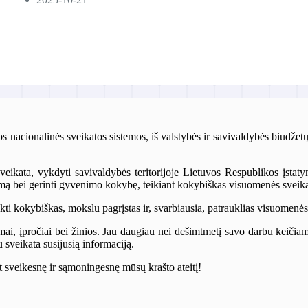
s nacionalinės sveikatos sistemos, iš valstybės ir savivaldybės biudže
sveikata, vykdyti savivaldybės teritorijoje Lietuvos Respublikos įstat
umą bei gerinti gyvenimo kokybę, teikiant kokybiškas visuomenės sveika
ikti kokybiškas, mokslu pagrįstas ir, svarbiausia, patrauklias visuomenės
imai, įpročiai bei žinios. Jau daugiau nei dešimtmetį savo darbu keičia
u sveikata susijusią informaciją.
t sveikesnę ir sąmoningesnę mūsų krašto ateitį!