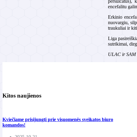
persulcatus), 
encefalitu gali
Erkinio encefa
nuovargiu, sil
traukuliai ir ki
Liga pasireiški
sutrikimai, dir
ULAC ir SAM S
Kitos naujienos
Kviečiame prisijungti prie visuomenės sveikatos biuro
komandos!
2025-10-21