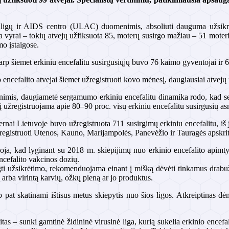
igų ir AIDS centro (ULAC) duomenimis, absoliuti dauguma užsikrėtus
a vyrai – tokių atvejų užfiksuota 85, moterų susirgo mažiau – 51 moteris
mo įstaigose.
arp šiemet erkiniu encefalitu susirgusiųjų buvo 76 kaimo gyventojai ir 
o encefalito atvejai šiemet užregistruoti kovo mėnesį, daugiausiai atvejų
s, daugiametė sergamumo erkiniu encefalitu dinamika rodo, kad serg
pį užregistruojama apie 80–90 proc. visų erkiniu encefalitu susirgusių a
ernai Lietuvoje buvo užregistruota 711 susirgimų erkiniu encefalitu, iš
registruoti Utenos, Kauno, Marijampolės, Panevėžio ir Tauragės apskri
a, kad lyginant su 2018 m. skiepijimų nuo erkinio encefalito apimtys
encefalito vakcinos dozių.
gti užsikrėtimo, rekomenduojama einant į mišką dėvėti tinkamus drabužiu
ą arba virintą karvių, ožkų pieną ar jo produktus.
p pat skatinami ištisus metus skiepytis nuo šios ligos. Atkreiptinas d
itas – sunki gamtinė židininė virusinė liga, kurią sukelia erkinio encefali