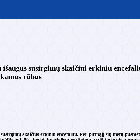
 išaugus susirgimų skaičiui erkiniu encefali
inkamus rūbus
susirgimų skaičius erkiniu encefalitu. Per pirmąjį šių metų pusmetį
į užfiksuoti 99 atvejai. Specialistų vertinimu, patikimiausia apsauga