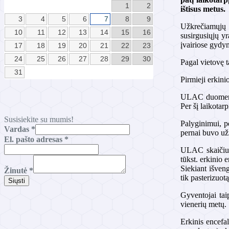
1
2
ištisus metus.
3
4
5
6
7
8
9
Užkrečiamųjų l
10
11
12
13
14
15
16
susirgusiųjų yr
įvairiose gydy
17
18
19
20
21
22
23
24
25
26
27
28
29
30
Pagal vietovę t
31
Pirmieji erkini
ULAC duomenimi
Per šį laikotar
Susisiekite su mumis!
Palyginimui, p
Vardas
*
pernai buvo už
El.
El. pašto adresas
*
pašto
ULAC skaičiuoj
Vardas
tūkst. erkinio 
Siekiant išven
Žinutė
*
tik pasterizuot
Siųsti
Gyventojai tai
vienerių metų.
Erkinis encefal