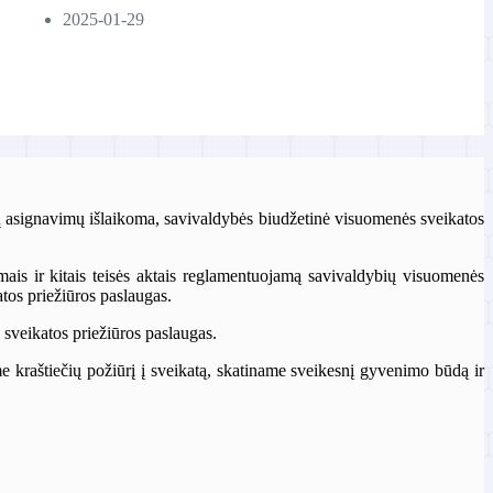
2025-01-29
tų asignavimų išlaikoma, savivaldybės biudžetinė visuomenės sveikatos
ymais ir kitais teisės aktais reglamentuojamą savivaldybių visuomenės
tos priežiūros paslaugas.
 sveikatos priežiūros paslaugas.
me kraštiečių požiūrį į sveikatą, skatiname sveikesnį gyvenimo būdą ir