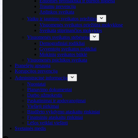
Ėduonies profilaktika ir burnos higiena
Traumų prevencija
Aplinkos sveikata
Vaikų ir jaunimo sveikatos priežiūra
Visuomenės sveikatos priežiūra mokyklose
Sveikatą stiprinančios mokyklos
Visuomenės sveikatos stebėsena
Demografiniai rodikliai
Gyventojų sveikatos rodikliai
Mokinių sveikatos būklė
Visuomenės psichikos sveikata
Pranešėjų apsauga
Korupcijos prevencija
Administracinė informacija
Nuostatai
Planavimo dokumentai
Darbo užmokestis
Paskatinimai ir apdovanojimai
Viešieji pirkimai
Biudžeto vykdymo ataskaitų rinkiniai
Finansinių ataskaitų rinkiniai
Lėšos veiklai viešinti
Svetainės medis