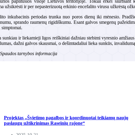
kurios paplitusios visoje Lietuvos teritorijoje. Tokiai erkei siurbia
ma užsikrėsti ir per nepasterizuotą erkinio encefalito virusu užkrėstą ožkų 
lito inkubacinis periodas trunka nuo poros dienų iki mėnesio. Pradži
pnumu, sprando raumenų rigidiškumu. Esant galvos smegenų pažeidimams 
ti simptomai.
a sunkiau ir liekamieji ligos reiškiniai dažniau stebimi vyresnio amžiau
glumas, dažni galvos skausmai, o dešimtadaliui lieka sunkūs, invalidumą 
paudos tarnybos informacija
Projektas „Švietimo pagalbos ir koordinuotai teikiamų naujų
paslaugų užtikrinimas Raseinių rajone“
2025-10-21