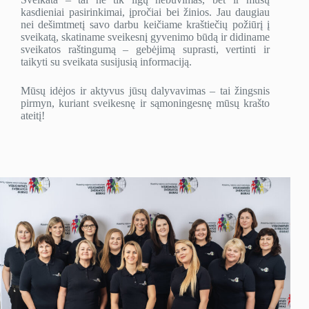
kasdieniai pasirinkimai, įpročiai bei žinios. Jau daugiau
nei dešimtmetį savo darbu keičiame kraštiečių požiūrį į
sveikatą, skatiname sveikesnį gyvenimo būdą ir didiname
sveikatos raštingumą – gebėjimą suprasti, vertinti ir
taikyti su sveikata susijusią informaciją.
Mūsų idėjos ir aktyvus jūsų dalyvavimas – tai žingsnis
pirmyn, kuriant sveikesnę ir sąmoningesnę mūsų krašto
ateitį!