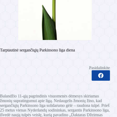
Tarptautinė sergančiųjų Parkinsono liga diena
Pasidalinkite
Balandžio 11-ąją pagrindinis visuomenės dėmesys skiriamas
žmonių supratingumui apie ligą. Nedaugelis žmonių žino, kad
sergančiųjų Parkinsono liga solidarumo gėlė – raudona tulpė. Prieš
25 metus vienas Nyderlandų sodininkas, sergantis Parkinsono liga,
išvedė naują tulpės veislę, kurią pavadino „Daktaras Džeimsas