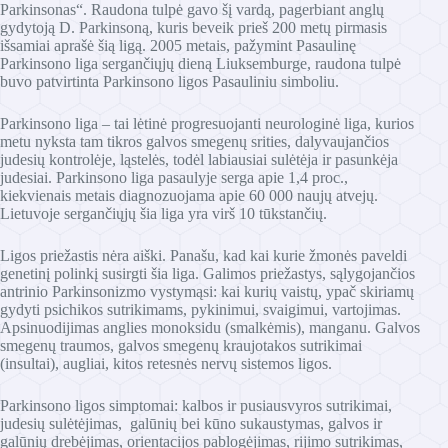
Parkinsonas“. Raudona tulpė gavo šį vardą, pagerbiant anglų
gydytoją D. Parkinsoną, kuris beveik prieš 200 metų pirmasis
išsamiai aprašė šią ligą. 2005 metais, pažymint Pasaulinę
Parkinsono liga sergančiųjų dieną Liuksemburge, raudona tulpė
buvo patvirtinta Parkinsono ligos Pasauliniu simboliu.
Parkinsono liga – tai lėtinė progresuojanti neurologinė liga, kurios
metu nyksta tam tikros galvos smegenų srities, dalyvaujančios
judesių kontrolėje, ląstelės, todėl labiausiai sulėtėja ir pasunkėja
judesiai. Parkinsono liga pasaulyje serga apie 1,4 proc.,
kiekvienais metais diagnozuojama apie 60 000 naujų atvejų.
Lietuvoje sergančiųjų šia liga yra virš 10 tūkstančių.
Ligos priežastis nėra aiški. Panašu, kad kai kurie žmonės paveldi
genetinį polinkį susirgti šia liga. Galimos priežastys, sąlygojančios
antrinio Parkinsonizmo vystymąsi: kai kurių vaistų, ypač skiriamų
gydyti psichikos sutrikimams, pykinimui, svaigimui, vartojimas.
Apsinuodijimas anglies monoksidu (smalkėmis), manganu. Galvos
smegenų traumos, galvos smegenų kraujotakos sutrikimai
(insultai), augliai, kitos retesnės nervų sistemos ligos.
Parkinsono ligos simptomai: kalbos ir pusiausvyros sutrikimai,
judesių sulėtėjimas, galūnių bei kūno sukaustymas, galvos ir
galūnių drebėjimas, orientacijos pablogėjimas, rijimo sutrikimas,