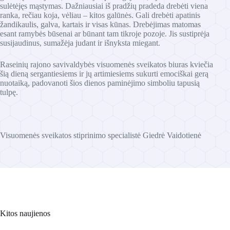
sulėtėjęs mąstymas. Dažniausiai iš pradžių pradeda drebėti viena
ranka, rečiau koja, vėliau – kitos galūnės. Gali drebėti apatinis
žandikaulis, galva, kartais ir visas kūnas. Drebėjimas matomas
esant ramybės būsenai ar būnant tam tikroje pozoje. Jis sustiprėja
susijaudinus, sumažėja judant ir išnyksta miegant.
Raseinių rajono savivaldybės visuomenės sveikatos biuras kviečia
šią dieną sergantiesiems ir jų artimiesiems sukurti emociškai gerą
nuotaiką, padovanoti šios dienos paminėjimo simboliu tapusią
tulpę.
Visuomenės sveikatos stiprinimo specialistė Giedrė Vaidotienė
Kitos naujienos