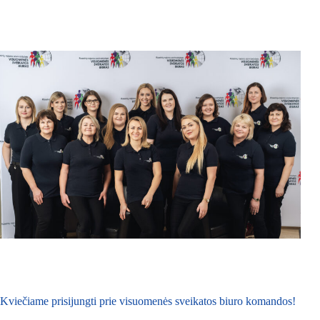
Kviečiame prisijungti prie visuomenės sveikatos biuro komandos!