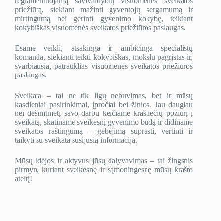
reglamentuojamą savivaldybių visuomenės sveikatos
priežiūrą, siekiant mažinti gyventojų sergamumą ir
mirtingumą bei gerinti gyvenimo kokybę, teikiant
kokybiškas visuomenės sveikatos priežiūros paslaugas.
Esame veikli, atsakinga ir ambicinga specialistų
komanda, siekianti teikti kokybiškas, mokslu pagrįstas ir,
svarbiausia, patrauklias visuomenės sveikatos priežiūros
paslaugas.
Sveikata – tai ne tik ligų nebuvimas, bet ir mūsų
kasdieniai pasirinkimai, įpročiai bei žinios. Jau daugiau
nei dešimtmetį savo darbu keičiame kraštiečių požiūrį į
sveikatą, skatiname sveikesnį gyvenimo būdą ir didiname
sveikatos raštingumą – gebėjimą suprasti, vertinti ir
taikyti su sveikata susijusią informaciją.
Mūsų idėjos ir aktyvus jūsų dalyvavimas – tai žingsnis
pirmyn, kuriant sveikesnę ir sąmoningesnę mūsų krašto
ateitį!