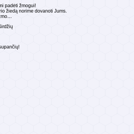
mi padėti žmogui!
rio žiedą norime dovanoti Jums.
mizmo…
irdžių
ančių!