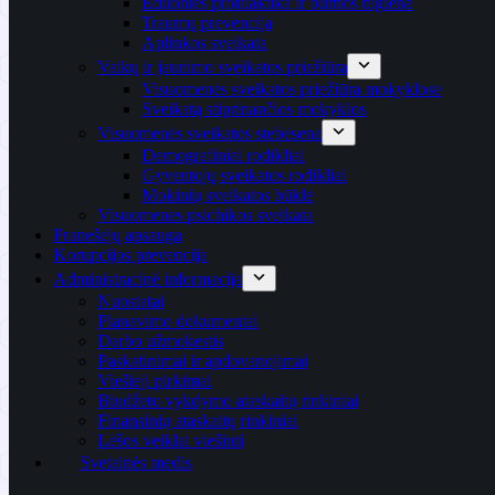
Ėduonies profilaktika ir burnos higiena
Traumų prevencija
Aplinkos sveikata
Vaikų ir jaunimo sveikatos priežiūra
Visuomenės sveikatos priežiūra mokyklose
Sveikatą stiprinančios mokyklos
Visuomenės sveikatos stebėsena
Demografiniai rodikliai
Gyventojų sveikatos rodikliai
Mokinių sveikatos būklė
Visuomenės psichikos sveikata
Pranešėjų apsauga
Korupcijos prevencija
Administracinė informacija
Nuostatai
Planavimo dokumentai
Darbo užmokestis
Paskatinimai ir apdovanojimai
Viešieji pirkimai
Biudžeto vykdymo ataskaitų rinkiniai
Finansinių ataskaitų rinkiniai
Lėšos veiklai viešinti
Svetainės medis