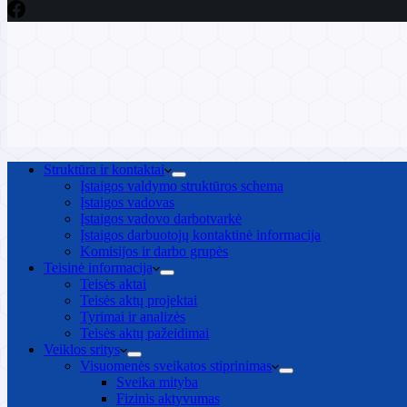
Struktūra ir kontaktai
Įstaigos valdymo struktūros schema
Įstaigos vadovas
Įstaigos vadovo darbotvarkė
Įstaigos darbuotojų kontaktinė informacija
Komisijos ir darbo grupės
Teisinė informacija
Teisės aktai
Teisės aktų projektai
Tyrimai ir analizės
Teisės aktų pažeidimai
Veiklos sritys
Visuomenės sveikatos stiprinimas
Sveika mityba
Fizinis aktyvumas