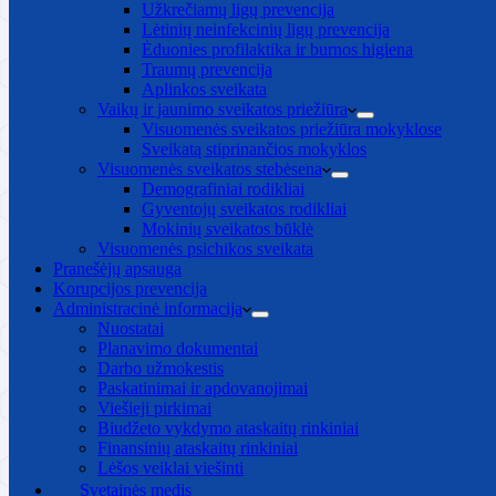
Užkrečiamų ligų prevencija
Lėtinių neinfekcinių ligų prevencija
Ėduonies profilaktika ir burnos higiena
Traumų prevencija
Aplinkos sveikata
Vaikų ir jaunimo sveikatos priežiūra
Visuomenės sveikatos priežiūra mokyklose
Sveikatą stiprinančios mokyklos
Visuomenės sveikatos stebėsena
Demografiniai rodikliai
Gyventojų sveikatos rodikliai
Mokinių sveikatos būklė
Visuomenės psichikos sveikata
Pranešėjų apsauga
Korupcijos prevencija
Administracinė informacija
Nuostatai
Planavimo dokumentai
Darbo užmokestis
Paskatinimai ir apdovanojimai
Viešieji pirkimai
Biudžeto vykdymo ataskaitų rinkiniai
Finansinių ataskaitų rinkiniai
Lėšos veiklai viešinti
Svetainės medis