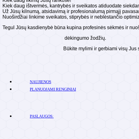
Kiek daug likimų Jūsų rankose!
Kiek daug ištvermės, kantrybės ir sveikatos atiduodate siekda
Už Jūsų kilnumą, atsidavimą ir profesionalumą pirmąjį pavasa
Nuoširdžiai linkime sveikatos, stiprybės ir neblėstančio opti
Tegul Jūsų kasdienybė būna kupina profesinės sėkmės ir nuoš
dėkingumo žodžių.
Būkite mylimi ir gerbiami visų Jus sup
NAUJIENOS
PLANUOJAMI RENGINIAI
PASLAUGOS: