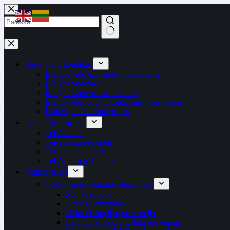
Skip
to
content
No
results
Struktūra ir kontaktai
Įstaigos valdymo struktūros schema
Įstaigos vadovas
Įstaigos vadovo darbotvarkė
Įstaigos darbuotojų kontaktinė informacija
Komisijos ir darbo grupės
Teisinė informacija
Teisės aktai
Teisės aktų projektai
Tyrimai ir analizės
Teisės aktų pažeidimai
Veiklos sritys
Visuomenės sveikatos stiprinimas
Sveika mityba
Fizinis aktyvumas
Užkrečiamų ligų prevencija
Lėtinių neinfekcinių ligų prevencija