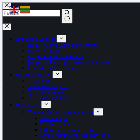
Skip
to
content
No
results
Struktūra ir kontaktai
Įstaigos valdymo struktūros schema
Įstaigos vadovas
Įstaigos vadovo darbotvarkė
Įstaigos darbuotojų kontaktinė informacija
Komisijos ir darbo grupės
Teisinė informacija
Teisės aktai
Teisės aktų projektai
Tyrimai ir analizės
Teisės aktų pažeidimai
Veiklos sritys
Visuomenės sveikatos stiprinimas
Sveika mityba
Fizinis aktyvumas
Užkrečiamų ligų prevencija
Lėtinių neinfekcinių ligų prevencija