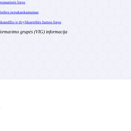
reumatinės ligos
 širdies nepakankamumas
skrandžio ir dvylikapirštės žarnos ligos
formavimo grupės (VIG) informacija
!