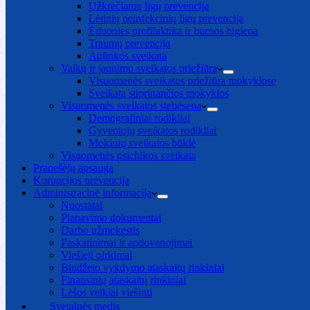
Užkrečiamų ligų prevencija
Lėtinių neinfekcinių ligų prevencija
Ėduonies profilaktika ir burnos higiena
Traumų prevencija
Aplinkos sveikata
Vaikų ir jaunimo sveikatos priežiūra
Visuomenės sveikatos priežiūra mokyklose
Sveikatą stiprinančios mokyklos
Visuomenės sveikatos stebėsena
Demografiniai rodikliai
Gyventojų sveikatos rodikliai
Mokinių sveikatos būklė
Visuomenės psichikos sveikata
Pranešėjų apsauga
Korupcijos prevencija
Administracinė informacija
Nuostatai
Planavimo dokumentai
Darbo užmokestis
Paskatinimai ir apdovanojimai
Viešieji pirkimai
Biudžeto vykdymo ataskaitų rinkiniai
Finansinių ataskaitų rinkiniai
Lėšos veiklai viešinti
Svetainės medis