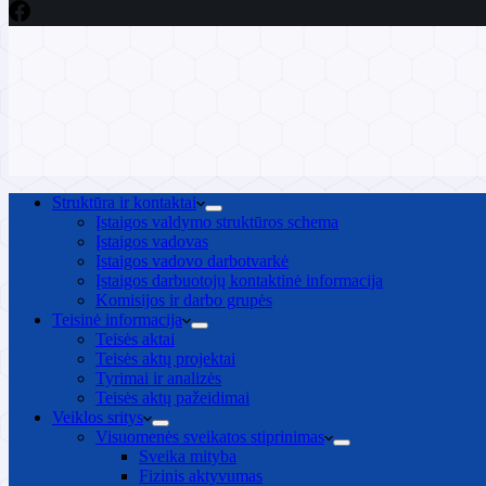
Struktūra ir kontaktai
Įstaigos valdymo struktūros schema
Įstaigos vadovas
Įstaigos vadovo darbotvarkė
Įstaigos darbuotojų kontaktinė informacija
Komisijos ir darbo grupės
Teisinė informacija
Teisės aktai
Teisės aktų projektai
Tyrimai ir analizės
Teisės aktų pažeidimai
Veiklos sritys
Visuomenės sveikatos stiprinimas
Sveika mityba
Fizinis aktyvumas