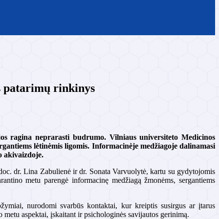
s patarimų rinkinys
ijos ragina neprarasti budrumo. Vilniaus universiteto Medicinos
rgantiems lėtinėmis ligomis. Informacinėje medžiagoje dalinamasi
o akivaizdoje.
 doc. dr. Lina Zabulienė ir dr. Sonata Varvuolytė, kartu su gydytojomis
, karantino metu parengė informacinę medžiagą žmonėms, sergantiems
ožymiai, nurodomi svarbūs kontaktai, kur kreiptis susirgus ar įtarus
 metu aspektai, įskaitant ir psichologinės savijautos gerinimą.