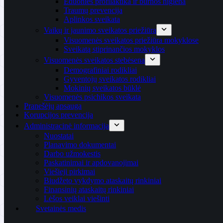
Ėduonies profilaktika ir burnos higiena
Traumų prevencija
Aplinkos sveikata
Vaikų ir jaunimo sveikatos priežiūra
Visuomenės sveikatos priežiūra mokyklose
Sveikatą stiprinančios mokyklos
Visuomenės sveikatos stebėsena
Demografiniai rodikliai
Gyventojų sveikatos rodikliai
Mokinių sveikatos būklė
Visuomenės psichikos sveikata
Pranešėjų apsauga
Korupcijos prevencija
Administracinė informacija
Nuostatai
Planavimo dokumentai
Darbo užmokestis
Paskatinimai ir apdovanojimai
Viešieji pirkimai
Biudžeto vykdymo ataskaitų rinkiniai
Finansinių ataskaitų rinkiniai
Lėšos veiklai viešinti
Svetainės medis