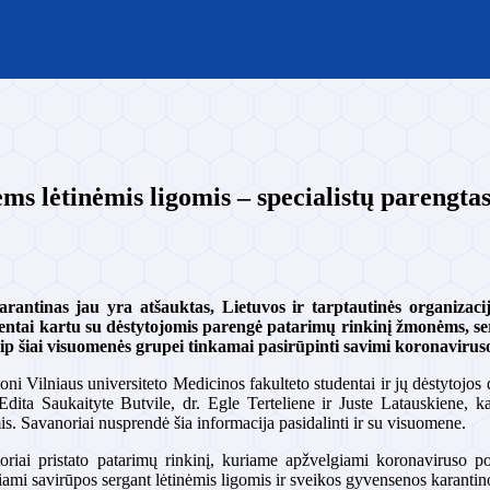
ms lėtinėmis ligomis – specialistų parengta
arantinas jau yra atšauktas, Lietuvos ir tarptautinės organizac
dentai kartu su dėstytojomis parengė patarimų rinkinį žmonėms, se
aip šiai visuomenės grupei tinkamai pasirūpinti savimi koronavirus
ni Vilniaus universiteto Medicinos fakulteto studentai ir jų dėstytojos
 Edita Saukaityte Butvile, dr. Egle Terteliene ir Juste Latauskiene
is. Savanoriai nusprendė šia informacija pasidalinti ir su visuomene.
toriai pristato patarimų rinkinį, kuriame apžvelgiami koronaviruso p
riami savirūpos sergant lėtinėmis ligomis ir sveikos gyvensenos karantino