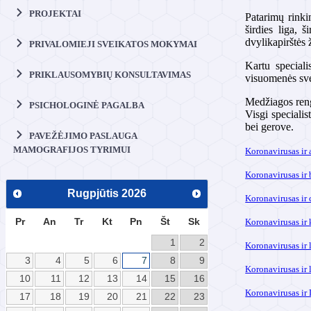
PROJEKTAI
Patarimų rinki
širdies liga, 
dvylikapirštės 
PRIVALOMIEJI SVEIKATOS MOKYMAI
Kartu speciali
PRIKLAUSOMYBIŲ KONSULTAVIMAS
visuomenės sve
Medžiagos rengė
PSICHOLOGINĖ PAGALBA
Visgi specialis
bei gerove.
PAVEŽĖJIMO PASLAUGA
MAMOGRAFIJOS TYRIMUI
Koronavirusas ir 
Koronavirusas ir
Rugpjūtis
2026
Koronavirusas ir 
Pr
An
Tr
Kt
Pn
Št
Sk
Koronavirusas ir 
1
2
Koronavirusas ir 
3
4
5
6
7
8
9
Koronavirusas ir 
10
11
12
13
14
15
16
Koronavirusas ir
17
18
19
20
21
22
23