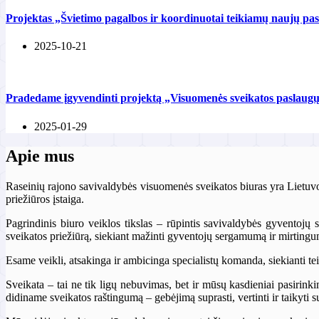
Projektas „Švietimo pagalbos ir koordinuotai teikiamų naujų pa
2025-10-21
Pradedame įgyvendinti projektą „Visuomenės sveikatos paslaugų
2025-01-29
Apie mus
Raseinių rajono savivaldybės visuomenės sveikatos biuras yra Lietuvo
priežiūros įstaiga.
Pagrindinis biuro veiklos tikslas – rūpintis savivaldybės gyventojų 
sveikatos priežiūrą, siekiant mažinti gyventojų sergamumą ir mirting
Esame veikli, atsakinga ir ambicinga specialistų komanda, siekianti te
Sveikata – tai ne tik ligų nebuvimas, bet ir mūsų kasdieniai pasirink
didiname sveikatos raštingumą – gebėjimą suprasti, vertinti ir taikyti s