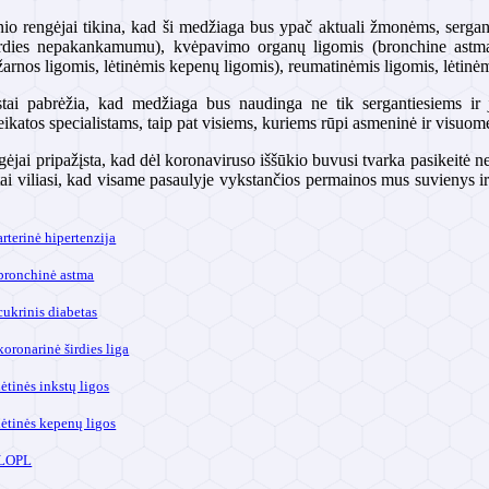
nio rengėjai tikina, kad ši medžiaga bus ypač aktuali žmonėms, serganti
širdies nepakankamumu), kvėpavimo organų ligomis (bronchine astma, 
žarnos ligomis, lėtinėmis kepenų ligomis), reumatinėmis ligomis, lėtinėm
stai pabrėžia, kad medžiaga bus naudinga ne tik sergantiesiems ir 
ikatos specialistams, taip pat visiems, kuriems rūpi asmeninė ir visuom
jai pripažįsta, kad dėl koronaviruso iššūkio buvusi tvarka pasikeitė neg
tai viliasi, kad visame pasaulyje vykstančios permainos mus suvienys ir
arterinė hipertenzija
 bronchinė astma
cukrinis diabetas
koronarinė širdies liga
lėtinės inkstų ligos
lėtinės kepenų ligos
 LOPL