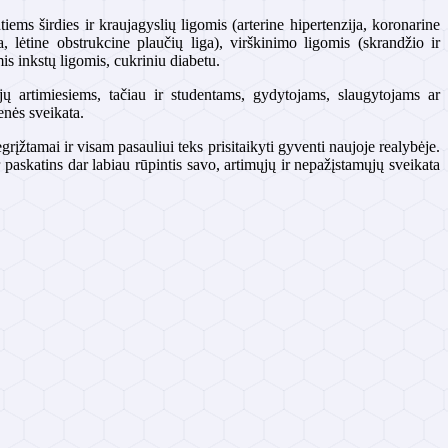
ems širdies ir kraujagyslių ligomis (arterine hipertenzija, koronarine
lėtine obstrukcine plaučių liga), virškinimo ligomis (skrandžio ir
is inkstų ligomis, cukriniu diabetu.
jų artimiesiems, tačiau ir studentams, gydytojams, slaugytojams ar
enės sveikata.
rįžtamai ir visam pasauliui teks prisitaikyti gyventi naujoje realybėje.
 paskatins dar labiau rūpintis savo, artimųjų ir nepažįstamųjų sveikata