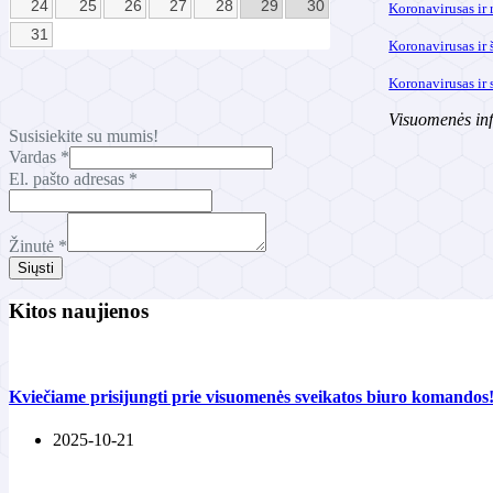
24
25
26
27
28
29
30
Koronavirusas ir 
31
Koronavirusas ir
Koronavirusas ir 
Visuomenės in
Susisiekite su mumis!
pašto
Vardas
*
adresas
El. pašto adresas
*
El.
Žinutė
*
Siųsti
Kitos naujienos
Kviečiame prisijungti prie visuomenės sveikatos biuro komandos
2025-10-21