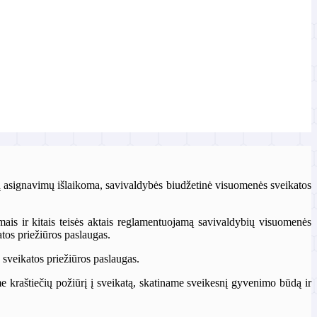
tų asignavimų išlaikoma, savivaldybės biudžetinė visuomenės sveikatos
ymais ir kitais teisės aktais reglamentuojamą savivaldybių visuomenės
tos priežiūros paslaugas.
 sveikatos priežiūros paslaugas.
me kraštiečių požiūrį į sveikatą, skatiname sveikesnį gyvenimo būdą ir