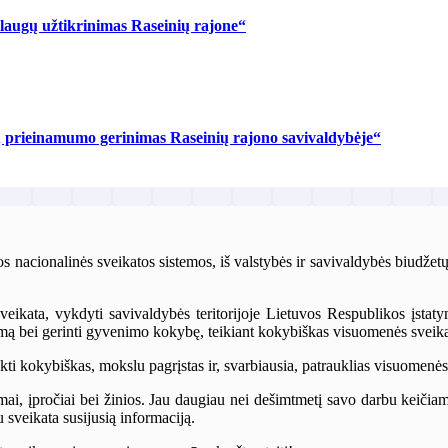
slaugų užtikrinimas Raseinių rajone“
 prieinamumo gerinimas Raseinių rajono savivaldybėje“
s nacionalinės sveikatos sistemos, iš valstybės ir savivaldybės biudže
sveikata, vykdyti savivaldybės teritorijoje Lietuvos Respublikos įstat
umą bei gerinti gyvenimo kokybę, teikiant kokybiškas visuomenės sveika
ikti kokybiškas, mokslu pagrįstas ir, svarbiausia, patrauklias visuomenės
imai, įpročiai bei žinios. Jau daugiau nei dešimtmetį savo darbu keičia
u sveikata susijusią informaciją.