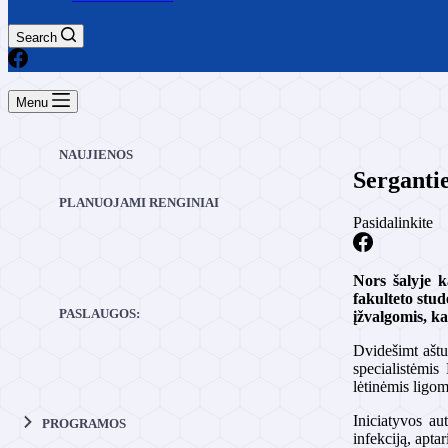
Search
Menu
NAUJIENOS
Sergantie
PLANUOJAMI RENGINIAI
Pasidalinkite
Nors šalyje k
fakulteto stu
PASLAUGOS:
įžvalgomis, k
Dvidešimt aštuo
specialistėmis
lėtinėmis ligom
Iniciatyvos au
PROGRAMOS
infekciją, apta