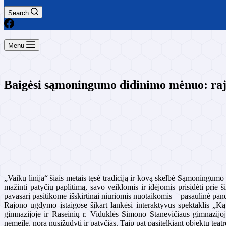
Search
Menu
Baigėsi sąmoningumo didinimo mėnuo: rajo
„Vaikų linija“ šiais metais tęsė tradiciją ir kovą skelbė Sąmoningum
mažinti patyčių paplitimą, savo veiklomis ir idėjomis prisidėti prie 
pavasarį pasitikome išskirtinai niūriomis nuotaikomis – pasaulinė pa
Rajono ugdymo įstaigose šįkart lankėsi interaktyvus spektaklis „Ką 
gimnazijoje ir Raseinių r. Viduklės Simono Stanevičiaus gimnazijoj
nemeilę, norą nusižudyti ir patyčias. Taip pat pasitelkiant objektų teat