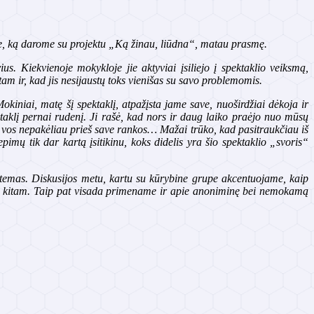
me, ką darome su projektu „Ką žinau, liūdna“, matau prasmę.
s. Kiekvienoje mokykloje jie aktyviai įsiliejo į spektaklio veiksmą,
am ir, kad jis nesijaustų toks vienišas su savo problemomis.
niai, matę šį spektaklį, atpažįsta jame save, nuoširdžiai dėkoja ir
ektaklį pernai rudenį. Ji rašė, kad nors ir daug laiko praėjo nuo mūsų
ą vos nepakėliau prieš save rankos… Mažai trūko, kad pasitraukčiau iš
epimų tik dar kartą įsitikinu, koks didelis yra šio spektaklio „svoris“
s temas. Diskusijos metu, kartu su kūrybine grupe akcentuojame, kaip
ienas kitam. Taip pat visada primename ir apie anoniminę bei nemokamą