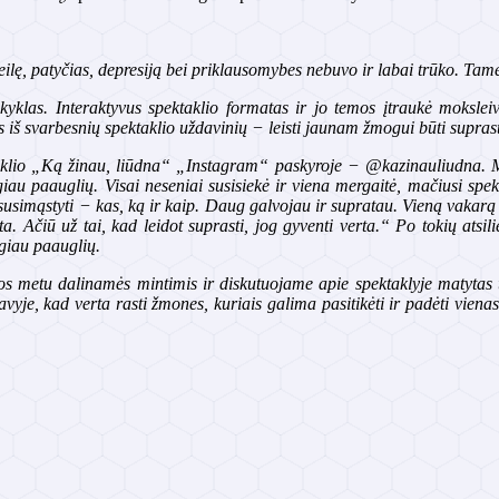
eilę, patyčias, depresiją bei priklausomybes nebuvo ir labai trūko. Ta
klas. Interaktyvus spektaklio formatas ir jo temos įtraukė moksleiviu
iš svarbesnių spektaklio uždavinių − leisti jaunam žmogui būti suprast
klio „Ką žinau, liūdna“ „Instagram“ paskyroje − @kazinauliudna. Moki
daugiau paauglių. Visai neseniai susisiekė ir viena mergaitė, mačiusi sp
t susimąstyti − kas, ką ir kaip. Daug galvojau ir supratau. Vieną vakar
. Ačiū už tai, kad leidot suprasti, jog gyventi verta.“ Po tokių atsili
ugiau paauglių.
rios metu dalinamės mintimis ir diskutuojame apie spektaklyje matyta
savyje, kad verta rasti žmones, kuriais galima pasitikėti ir padėti v