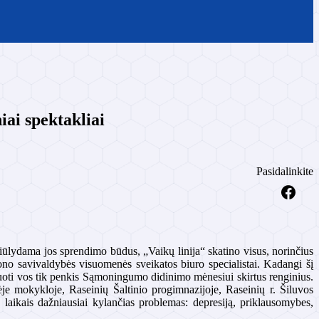
ai spektakliai
Pasidalinkite
iūlydama jos sprendimo būdus, „Vaikų linija“ skatino visus, norinčius
ajono savivaldybės visuomenės sveikatos biuro specialistai. Kadangi šį
zuoti vos tik penkis Sąmoningumo didinimo mėnesiui skirtus renginius.
ėje mokykloje, Raseinių Šaltinio progimnazijoje, Raseinių r. Šiluvos
laikais dažniausiai kylančias problemas: depresiją, priklausomybes,