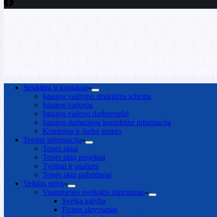
Struktūra ir kontaktai
Įstaigos valdymo struktūros schema
Įstaigos vadovas
Įstaigos vadovo darbotvarkė
Įstaigos darbuotojų kontaktinė informacija
Komisijos ir darbo grupės
Teisinė informacija
Teisės aktai
Teisės aktų projektai
Tyrimai ir analizės
Teisės aktų pažeidimai
Veiklos sritys
Visuomenės sveikatos stiprinimas
Sveika mityba
Fizinis aktyvumas