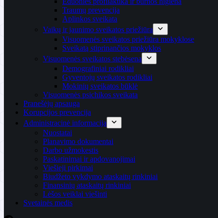
Ėduonies profilaktika ir burnos higiena
Traumų prevencija
Aplinkos sveikata
Vaikų ir jaunimo sveikatos priežiūra
Visuomenės sveikatos priežiūra mokyklose
Sveikatą stiprinančios mokyklos
Visuomenės sveikatos stebėsena
Demografiniai rodikliai
Gyventojų sveikatos rodikliai
Mokinių sveikatos būklė
Visuomenės psichikos sveikata
Pranešėjų apsauga
Korupcijos prevencija
Administracinė informacija
Nuostatai
Planavimo dokumentai
Darbo užmokestis
Paskatinimai ir apdovanojimai
Viešieji pirkimai
Biudžeto vykdymo ataskaitų rinkiniai
Finansinių ataskaitų rinkiniai
Lėšos veiklai viešinti
Svetainės medis