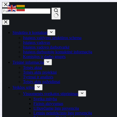
Skip
to
content
No
results
Struktūra ir kontaktai
Įstaigos valdymo struktūros schema
Įstaigos vadovas
Įstaigos vadovo darbotvarkė
Įstaigos darbuotojų kontaktinė informacija
Komisijos ir darbo grupės
Teisinė informacija
Teisės aktai
Teisės aktų projektai
Tyrimai ir analizės
Teisės aktų pažeidimai
Veiklos sritys
Visuomenės sveikatos stiprinimas
Sveika mityba
Fizinis aktyvumas
Užkrečiamų ligų prevencija
Lėtinių neinfekcinių ligų prevencija