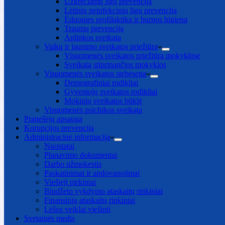
Užkrečiamų ligų prevencija
Lėtinių neinfekcinių ligų prevencija
Ėduonies profilaktika ir burnos higiena
Traumų prevencija
Aplinkos sveikata
Vaikų ir jaunimo sveikatos priežiūra
Visuomenės sveikatos priežiūra mokyklose
Sveikatą stiprinančios mokyklos
Visuomenės sveikatos stebėsena
Demografiniai rodikliai
Gyventojų sveikatos rodikliai
Mokinių sveikatos būklė
Visuomenės psichikos sveikata
Pranešėjų apsauga
Korupcijos prevencija
Administracinė informacija
Nuostatai
Planavimo dokumentai
Darbo užmokestis
Paskatinimai ir apdovanojimai
Viešieji pirkimai
Biudžeto vykdymo ataskaitų rinkiniai
Finansinių ataskaitų rinkiniai
Lėšos veiklai viešinti
Svetainės medis