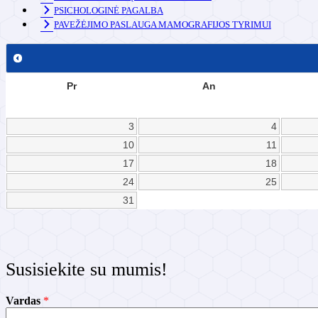
PSICHOLOGINĖ PAGALBA
PAVEŽĖJIMO PASLAUGA MAMOGRAFIJOS TYRIMUI
Pr
An
3
4
10
11
17
18
24
25
31
Susisiekite su mumis!
Vardas
*