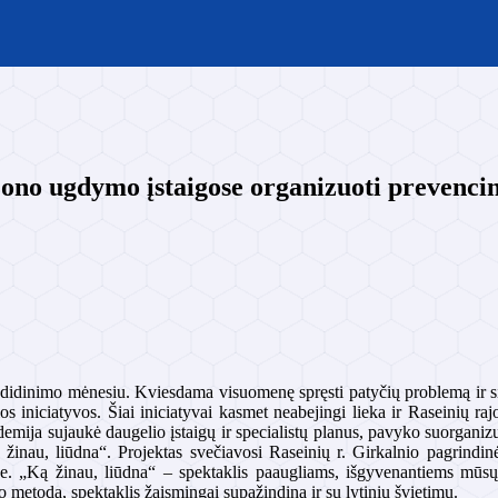
no ugdymo įstaigose organizuoti prevencini
o didinimo mėnesiu. Kviesdama visuomenę spręsti patyčių problemą ir s
šios iniciatyvos. Šiai iniciatyvai kasmet neabejingi lieka ir Raseinių r
ndemija sujaukė daugelio įstaigų ir specialistų planus, pavyko suorgani
žinau, liūdna“. Projektas svečiavosi Raseinių r. Girkalnio pagrindin
e. „Ką žinau, liūdna“ – spektaklis paaugliams, išgyvenantiems mūsų 
ro metodą, spektaklis žaismingai supažindina ir su lytiniu švietimu.