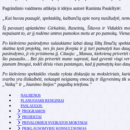
Pagrindinio vaidmens atlikėja ir idėjos autorė Raminta Paukštytė:
„Kai buvau paauglė, spektaklių, kalbančių apie norą nusižudyti, nem
Šį pavasarį aplankėme Girkalnio, Raseinių, Šiluvos ir Viduklės moky
nepaisant to, ar jį rodėme antros pamokos metu ar po pamokų. Vienas 
Po kiekvieno pasirodymo sulaukiame labai daug šiltų žinučių spekta
skatina tęsti projektą, nes jis juos įkvepia ir jį turi pamatyti kuo 
pasirodymo, ji vis prisimena jį. Cituoju: „Manau, kiekvieną privertė
šio pasaulio… Bet jūs privertėt mane suprasti, kad gyventi visgi verta
jaunam žmogui, todėl dėsiu visas pastangas, kad jį pamatytų kuo da
Po kiekvieno spektaklio visada vyksta diskusija su moksleiviais, ku
svarbu yra išsikalbėti, nekaupti neigiamų emocijų ir išgyvenimų tik 
„Vaikų“ ir „Jaunimo linijos“ pagalbą telefonu.”
NAUJIENOS
PLANUOJAMI RENGINIAI
PASLAUGOS:
PROGRAMOS
PROJEKTAI
PRIVALOMIEJI SVEIKATOS MOKYMAI
PRIKLAUSOMYBIŲ KONSULTAVIMAS