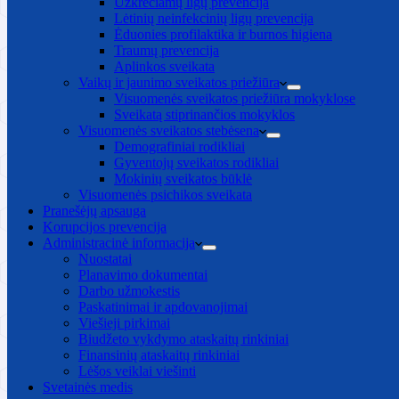
Užkrečiamų ligų prevencija
Lėtinių neinfekcinių ligų prevencija
Ėduonies profilaktika ir burnos higiena
Traumų prevencija
Aplinkos sveikata
Vaikų ir jaunimo sveikatos priežiūra
Visuomenės sveikatos priežiūra mokyklose
Sveikatą stiprinančios mokyklos
Visuomenės sveikatos stebėsena
Demografiniai rodikliai
Gyventojų sveikatos rodikliai
Mokinių sveikatos būklė
Visuomenės psichikos sveikata
Pranešėjų apsauga
Korupcijos prevencija
Administracinė informacija
Nuostatai
Planavimo dokumentai
Darbo užmokestis
Paskatinimai ir apdovanojimai
Viešieji pirkimai
Biudžeto vykdymo ataskaitų rinkiniai
Finansinių ataskaitų rinkiniai
Lėšos veiklai viešinti
Svetainės medis