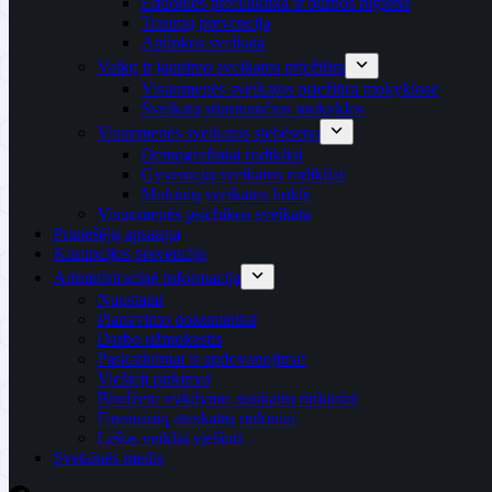
Ėduonies profilaktika ir burnos higiena
Traumų prevencija
Aplinkos sveikata
Vaikų ir jaunimo sveikatos priežiūra
Visuomenės sveikatos priežiūra mokyklose
Sveikatą stiprinančios mokyklos
Visuomenės sveikatos stebėsena
Demografiniai rodikliai
Gyventojų sveikatos rodikliai
Mokinių sveikatos būklė
Visuomenės psichikos sveikata
Pranešėjų apsauga
Korupcijos prevencija
Administracinė informacija
Nuostatai
Planavimo dokumentai
Darbo užmokestis
Paskatinimai ir apdovanojimai
Viešieji pirkimai
Biudžeto vykdymo ataskaitų rinkiniai
Finansinių ataskaitų rinkiniai
Lėšos veiklai viešinti
Svetainės medis