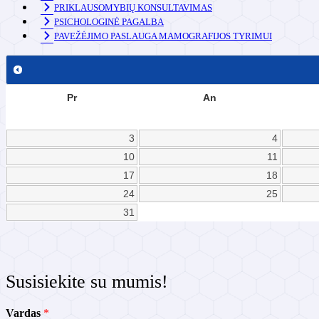
PRIKLAUSOMYBIŲ KONSULTAVIMAS
PSICHOLOGINĖ PAGALBA
PAVEŽĖJIMO PASLAUGA MAMOGRAFIJOS TYRIMUI
Pr
An
3
4
10
11
17
18
24
25
31
Susisiekite su mumis!
V
Vardas
*
a