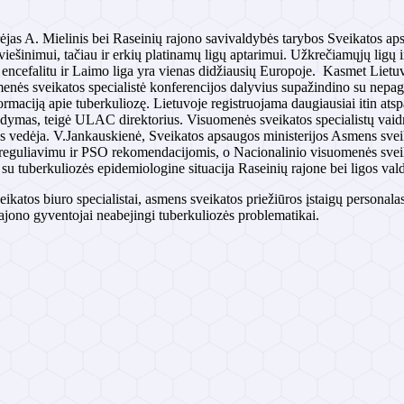
ėjas A. Mielinis bei Raseinių rajono savivaldybės tarybos Sveikatos ap
iešinimui, tačiau ir erkių platinamų ligų aptarimui. Užkrečiamųjų ligų i
encefalitu ir Laimo liga yra vienas didžiausių Europoje. Kasmet Lietuv
nės sveikatos specialistė konferencijos dalyvius supažindino su nepage
ormaciją apie tuberkuliozę. Lietuvoje registruojama daugiausiai itin atsp
ydymas, teigė ULAC direktorius. Visuomenės sveikatos specialistų vaid
s vedėja. V.Jankauskienė, Sveikatos apsaugos ministerijos Asmens svei
u reguliavimu ir PSO rekomendacijomis, o Nacionalinio visuomenės svei
ė su tuberkuliozės epidemiologine situacija Raseinių rajone bei ligos v
atos biuro specialistai, asmens sveikatos priežiūros įstaigų personalas
rajono gyventojai neabejingi tuberkuliozės problematikai.