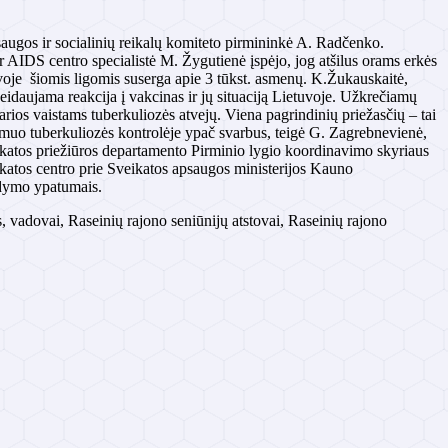
saugos ir socialinių reikalų komiteto pirmininkė A. Radčenko.
r AIDS centro specialistė M. Žygutienė įspėjo, jog atšilus orams erkės
oje šiomis ligomis suserga apie 3 tūkst. asmenų. K.Žukauskaitė,
idaujama reakcija į vakcinas ir jų situaciją Lietuvoje. Užkrečiamų
arios vaistams tuberkuliozės atvejų. Viena pagrindinių priežasčių – tai
muo tuberkuliozės kontrolėje ypač svarbus, teigė G. Zagrebnevienė,
katos priežiūros departamento Pirminio lygio koordinavimo skyriaus
katos centro prie Sveikatos apsaugos ministerijos Kauno
aldymo ypatumais.
, vadovai, Raseinių rajono seniūnijų atstovai, Raseinių rajono