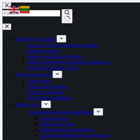
Skip
to
content
No
results
Struktūra ir kontaktai
Įstaigos valdymo struktūros schema
Įstaigos vadovas
Įstaigos vadovo darbotvarkė
Įstaigos darbuotojų kontaktinė informacija
Komisijos ir darbo grupės
Teisinė informacija
Teisės aktai
Teisės aktų projektai
Tyrimai ir analizės
Teisės aktų pažeidimai
Veiklos sritys
Visuomenės sveikatos stiprinimas
Sveika mityba
Fizinis aktyvumas
Užkrečiamų ligų prevencija
Lėtinių neinfekcinių ligų prevencija