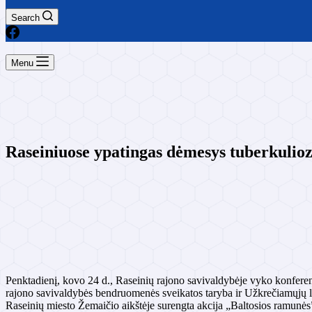
Search
Menu
Raseiniuose ypatingas dėmesys tuberkulioz
Penktadienį, kovo 24 d., Raseinių rajono savivaldybėje vyko konferenc
rajono savivaldybės bendruomenės sveikatos taryba ir Užkrečiamųjų l
Raseinių miesto Žemaičio aikštėje surengta akcija „Baltosios ramunės”