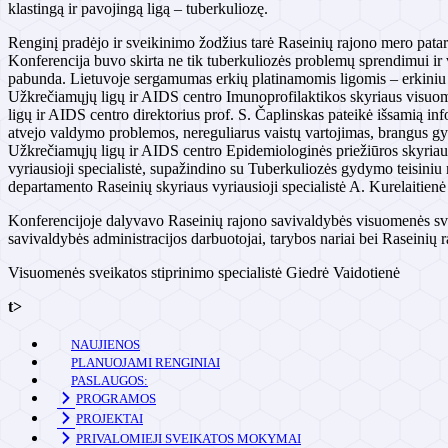
klastingą ir pavojingą ligą – tuberkuliozę.
Renginį pradėjo ir sveikinimo žodžius tarė Raseinių rajono mero patar
Konferencija buvo skirta ne tik tuberkuliozės problemų sprendimui ir v
pabunda. Lietuvoje sergamumas erkių platinamomis ligomis – erkiniu 
Užkrečiamųjų ligų ir AIDS centro Imunoprofilaktikos skyriaus visuome
ligų ir AIDS centro direktorius prof. S. Čaplinskas pateikė išsamią inf
atvejo valdymo problemos, nereguliarus vaistų vartojimas, brangus g
Užkrečiamųjų ligų ir AIDS centro Epidemiologinės priežiūros skyriau
vyriausioji specialistė, supažindino su Tuberkuliozės gydymo teisini
departamento Raseinių skyriaus vyriausioji specialistė A. Kurelaitien
Konferencijoje dalyvavo Raseinių rajono savivaldybės visuomenės sveik
savivaldybės administracijos darbuotojai, tarybos nariai bei Raseinių 
Visuomenės sveikatos stiprinimo specialistė Giedrė Vaidotienė
t>
NAUJIENOS
PLANUOJAMI RENGINIAI
PASLAUGOS:
PROGRAMOS
PROJEKTAI
PRIVALOMIEJI SVEIKATOS MOKYMAI