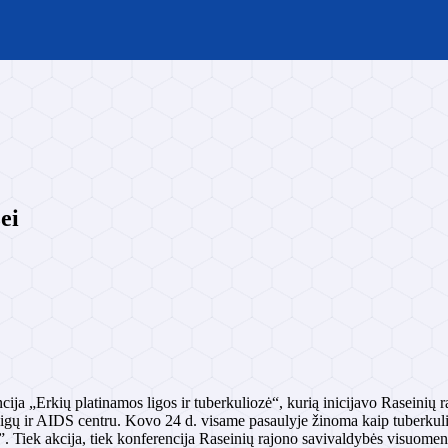
ei
ija „Erkių platinamos ligos ir tuberkuliozė“, kurią inicijavo Raseinių 
igų ir AIDS centru. Kovo 24 d. visame pasaulyje žinoma kaip tuberkulio
. Tiek akcija, tiek konferencija Raseinių rajono savivaldybės visuomenės