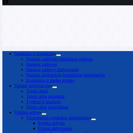
Struktūra ir kontaktai
Įstaigos valdymo struktūros schema
Įstaigos vadovas
Įstaigos vadovo darbotvarkė
Įstaigos darbuotojų kontaktinė informacija
Komisijos ir darbo grupės
Teisinė informacija
Teisės aktai
Teisės aktų projektai
Tyrimai ir analizės
Teisės aktų pažeidimai
Veiklos sritys
Visuomenės sveikatos stiprinimas
Sveika mityba
Fizinis aktyvumas