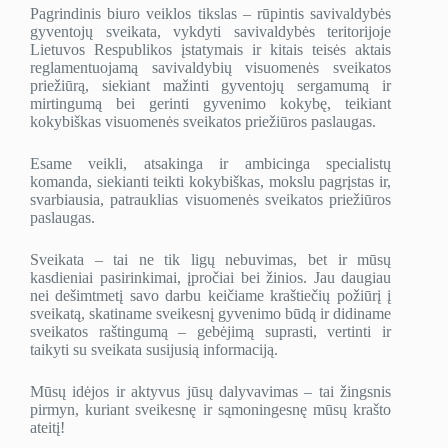
Pagrindinis biuro veiklos tikslas – rūpintis savivaldybės
gyventojų sveikata, vykdyti savivaldybės teritorijoje
Lietuvos Respublikos įstatymais ir kitais teisės aktais
reglamentuojamą savivaldybių visuomenės sveikatos
priežiūrą, siekiant mažinti gyventojų sergamumą ir
mirtingumą bei gerinti gyvenimo kokybę, teikiant
kokybiškas visuomenės sveikatos priežiūros paslaugas.
Esame veikli, atsakinga ir ambicinga specialistų
komanda, siekianti teikti kokybiškas, mokslu pagrįstas ir,
svarbiausia, patrauklias visuomenės sveikatos priežiūros
paslaugas.
Sveikata – tai ne tik ligų nebuvimas, bet ir mūsų
kasdieniai pasirinkimai, įpročiai bei žinios. Jau daugiau
nei dešimtmetį savo darbu keičiame kraštiečių požiūrį į
sveikatą, skatiname sveikesnį gyvenimo būdą ir didiname
sveikatos raštingumą – gebėjimą suprasti, vertinti ir
taikyti su sveikata susijusią informaciją.
Mūsų idėjos ir aktyvus jūsų dalyvavimas – tai žingsnis
pirmyn, kuriant sveikesnę ir sąmoningesnę mūsų krašto
ateitį!