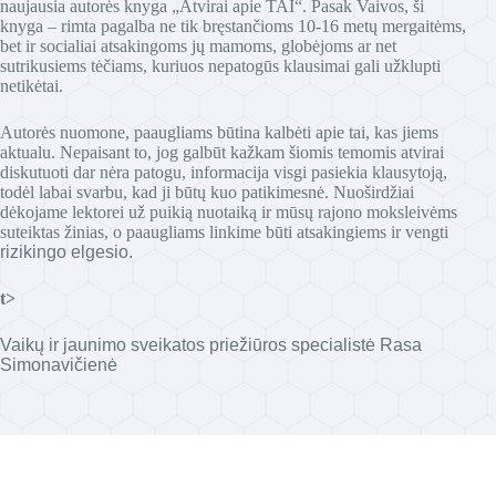
naujausia autorės knyga „Atvirai apie TAI“. Pasak Vaivos, ši
knyga – rimta pagalba ne tik bręstančioms 10-16 metų mergaitėms,
bet ir socialiai atsakingoms jų mamoms, globėjoms ar net
sutrikusiems tėčiams, kuriuos nepatogūs klausimai gali užklupti
netikėtai.
Autorės nuomone, paaugliams būtina kalbėti apie tai, kas jiems
aktualu. Nepaisant to, jog galbūt kažkam šiomis temomis atvirai
diskutuoti dar nėra patogu, informacija visgi pasiekia klausytoją,
todėl labai svarbu, kad ji būtų kuo patikimesnė. Nuoširdžiai
dėkojame lektorei už puikią nuotaiką ir mūsų rajono moksleivėms
suteiktas žinias, o paaugliams linkime būti atsakingiems ir vengti
rizikingo elgesio.
t>
Vaikų ir jaunimo sveikatos priežiūros specialistė Rasa
Simonavičienė