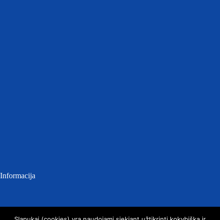
Informacija
Atviri duomenys
Slapukai (cookies) yra naudojami siekiant užtikrinti kokybišką ir