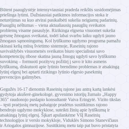
Būtent paauglystėje intensyviausiai pradeda reikštis susidomėjimas
priešinga lytimi. Dažniausiai patikimos informacijos stoka ir
neturėjimas su kuo atvirai pasikalbėti sukelia neigiamų padarinių.
Paauglių nėštumas – viena aktualiausių paauglių sveikatos
problemų visame pasaulyje. Rizikinga elgsena visuomet sukelia
grėsmę žmogaus sveikatai, todėl labai svarbu laiku ugdyti jauno
žmogaus sąmoningumą. Kol lytiškumo ugdymo programa pamažu
skinasi kelią mūsų švietimo sistemoje, Raseinių rajono
savivaldybės visuomenės sveikatos biuro specialistai savo
kompetencijų ribose skatina jauną žmogų ugdyti savo lytiškumo
suvokimą – formuoti pozityvų požiūrį į savo ir kito asmens
lytiškumą, diskutuoti apie lytinio brendimo problemas ir atsakingą
lytinį elgesį bei aptarti rizikingo lytinio elgesio pasekmių
prevencijos galimybes.
Gegužės 16-17 dienomis Raseinių rajone jau antrą kartą lankėsi
gydytoja akušerė-ginekologė, gyvenimo istorijų žurnalo „Happy
365″ raudonojo puslapio konsultantė Vaiva Eringytė. Vizito tikslas
– tęsti praėjusių metų pabaigoje pradėtus susitikimus rajono
bendrojo ugdymo mokyklose, suteikti žinių apie lytiškumą ir
atsakingą lytinį elgesį. Šįkart apsilankėme VšĮ Raseinių
technologijos ir verslo mokykloje, Viduklės Simono Stanevičiaus
ir Ariogalos gimnazijose. Susitikimų metu taip pat buvo pristatyta