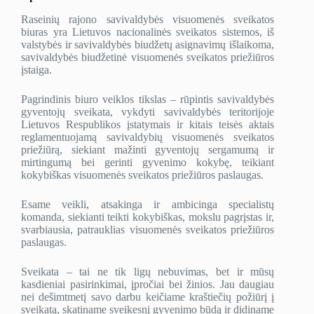
Raseinių rajono savivaldybės visuomenės sveikatos
biuras yra Lietuvos nacionalinės sveikatos sistemos, iš
valstybės ir savivaldybės biudžetų asignavimų išlaikoma,
savivaldybės biudžetinė visuomenės sveikatos priežiūros
įstaiga.
Pagrindinis biuro veiklos tikslas – rūpintis savivaldybės
gyventojų sveikata, vykdyti savivaldybės teritorijoje
Lietuvos Respublikos įstatymais ir kitais teisės aktais
reglamentuojamą savivaldybių visuomenės sveikatos
priežiūrą, siekiant mažinti gyventojų sergamumą ir
mirtingumą bei gerinti gyvenimo kokybę, teikiant
kokybiškas visuomenės sveikatos priežiūros paslaugas.
Esame veikli, atsakinga ir ambicinga specialistų
komanda, siekianti teikti kokybiškas, mokslu pagrįstas ir,
svarbiausia, patrauklias visuomenės sveikatos priežiūros
paslaugas.
Sveikata – tai ne tik ligų nebuvimas, bet ir mūsų
kasdieniai pasirinkimai, įpročiai bei žinios. Jau daugiau
nei dešimtmetį savo darbu keičiame kraštiečių požiūrį į
sveikatą, skatiname sveikesnį gyvenimo būdą ir didiname