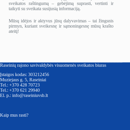
sveikatos raštingumą – gebėjimą suprasti, vertinti ir
taikyti su sveikata susijusią informaciją.
Mūsų idėjos ir aktyvus jūsų dalyvavimas – tai žingsnis
pirmyn, kuriant sveikesnę ir sąmoningesnę mūsų krašto
ateitį!
Raseinių rajono savivaldybės visuomenės sveikatos biuras
Įstaigos kodas: 303212456
Muziejaus g. 5, Raseiniai
Tel.: +370 428 70723
Tel.: +370 621 29940
El. p.: info@raseiniuvsb.lt
Kaip mus rasti?