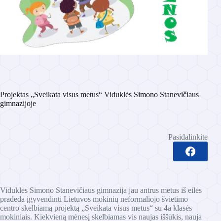
Projektas „Sveikata visus metus“ Viduklės Simono Stanevičiaus
gimnazijoje
Pasidalinkite
Viduklės Simono Stanevičiaus gimnazija jau antrus metus iš eilės
pradeda įgyvendinti Lietuvos mokinių neformaliojo švietimo
centro skelbiamą projektą „Sveikata visus metus“ su 4a klasės
mokiniais. Kiekvieną mėnesį skelbiamas vis naujas iššūkis, nauja