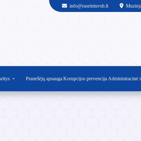
info@raseiniuvsb.lt
Muzieja
sritys
Pranešėjų apsauga
Korupcijos prevencija
Administracinė i