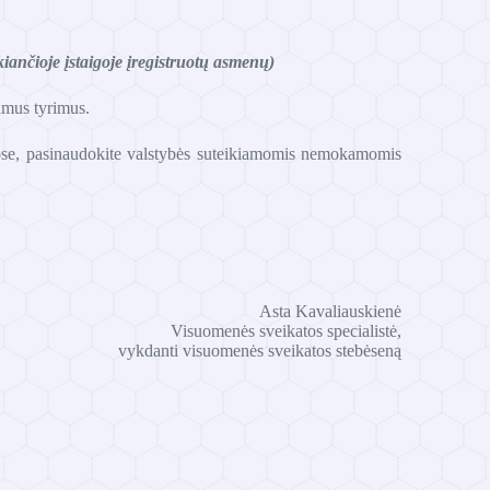
iančioje įstaigoje įregistruotų asmenų)
iamus tyrimus.
amose, pasinaudokite valstybės suteikiamomis nemokamomis
Asta Kavaliauskienė
Visuomenės sveikatos specialistė,
vykdanti visuomenės sveikatos stebėseną