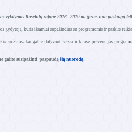
os vykdymas Raseinių rajone 2016– 2019 m.
(proc. nuo paslaugą teik
imos gydytoją, kuris išsamiai supažindins su programomis ir paskirs reik
kio amžiaus, kai galite dalyvauti vėžio ir kitose prevencijos progr
e galite susipažinti paspaudę
šią nuorodą.