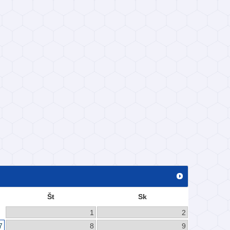
Št
Sk
1
2
7
8
9