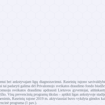
mui bei ankstyvajam ligų diagnozavimui. Raseinių rajono savivaldybė
kamai tai padaryti galima dėl Privalomojo sveikatos draudimo fondo biu
uoju sveikatos draudimu apdrausti Lietuvos gyventojai, atitinkantys
s vėžio. Visų prevencinių programų tikslas – aptikti ligas ankstyvoje sta
omenimis, Raseinių rajone 2019 m. aktyviausiai buvo vykdyta gimdos k
encinė programa (1 pav.).