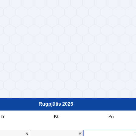
Rugpjūtis
2026
Tr
Kt
Pn
5
6