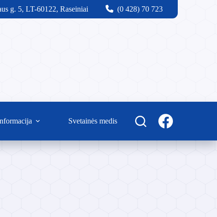
us g. 5, LT-60122, Raseiniai
(0 428) 70 723
nformacija
Svetainės medis