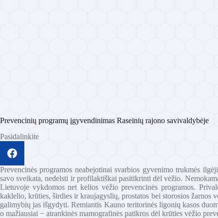
Prevencinių programų įgyvendinimas Raseinių rajono savivaldybėje
Pasidalinkite
Prevencinės programos neabejotinai svarbios gyvenimo trukmės ilgėji
savo sveikata, nedelsti ir profilaktiškai pasitikrinti dėl vėžio. Nemo
Lietuvoje vykdomos net kelios vėžio prevencinės programos. Privalom
kaklelio, krūties, širdies ir kraujagyslių, prostatos bei storosios žarno
galimybių jas išgydyti. Remiantis Kauno teritorinės ligonių kasos du
o mažiausiai − atrankinės mamografinės patikros dėl krūties vėžio prev