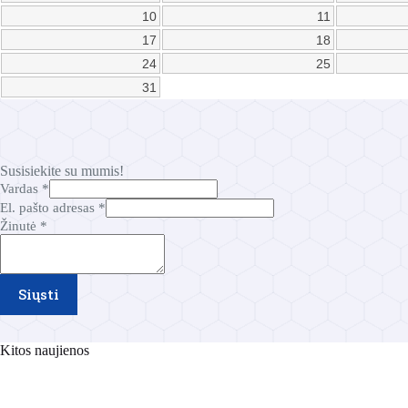
10
11
17
18
24
25
31
Susisiekite su mumis!
Vardas
*
V
El. pašto adresas
*
a
Žinutė
*
r
d
a
s
Siųsti
Ž
i
n
Kitos naujienos
u
t
ė
a