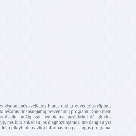
s visuomenės sveikatos biuras ragina gyventojus rūpintis
džeto lėšomis finansuojamų prevencinių programų. Šiuo metu
 tikslinį amžių, gali nemokamai pasitikrinti dėl gimdos
dijoje, nes kuo anksčiau jos diagnozuojamos, tuo daugiau yra
aklelio piktybinių navikų informavimo paslaugos programa,