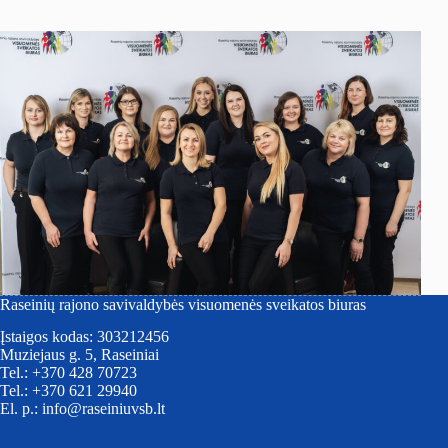
Raseinių rajono savivaldybės visuomenės sveikatos biuras
Įstaigos kodas: 303212456
Muziejaus g. 5, Raseiniai
Tel.: +370 428 70723
Tel.: +370 621 29940
El. p.: info@raseiniuvsb.lt