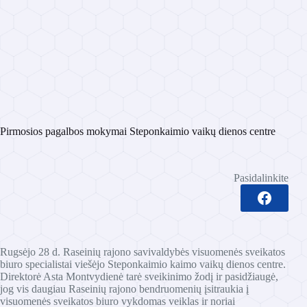
Pirmosios pagalbos mokymai Steponkaimio vaikų dienos centre
Pasidalinkite
Rugsėjo 28 d. Raseinių rajono savivaldybės visuomenės sveikatos
biuro specialistai viešėjo Steponkaimio kaimo vaikų dienos centre.
Direktorė Asta Montvydienė tarė sveikinimo žodį ir pasidžiaugė,
jog vis daugiau Raseinių rajono bendruomenių įsitraukia į
visuomenės sveikatos biuro vykdomas veiklas ir noriai