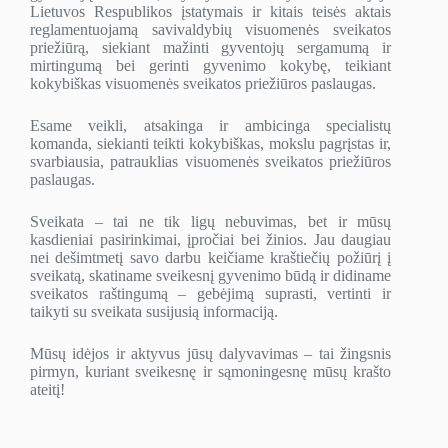
Lietuvos Respublikos įstatymais ir kitais teisės aktais
reglamentuojamą savivaldybių visuomenės sveikatos
priežiūrą, siekiant mažinti gyventojų sergamumą ir
mirtingumą bei gerinti gyvenimo kokybę, teikiant
kokybiškas visuomenės sveikatos priežiūros paslaugas.
Esame veikli, atsakinga ir ambicinga specialistų
komanda, siekianti teikti kokybiškas, mokslu pagrįstas ir,
svarbiausia, patrauklias visuomenės sveikatos priežiūros
paslaugas.
Sveikata – tai ne tik ligų nebuvimas, bet ir mūsų
kasdieniai pasirinkimai, įpročiai bei žinios. Jau daugiau
nei dešimtmetį savo darbu keičiame kraštiečių požiūrį į
sveikatą, skatiname sveikesnį gyvenimo būdą ir didiname
sveikatos raštingumą – gebėjimą suprasti, vertinti ir
taikyti su sveikata susijusią informaciją.
Mūsų idėjos ir aktyvus jūsų dalyvavimas – tai žingsnis
pirmyn, kuriant sveikesnę ir sąmoningesnę mūsų krašto
ateitį!