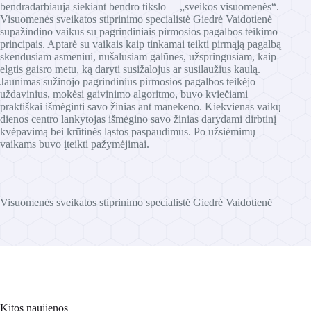
bendradarbiauja siekiant bendro tikslo – „sveikos visuomenės“.
Visuomenės sveikatos stiprinimo specialistė Giedrė Vaidotienė
supažindino vaikus su pagrindiniais pirmosios pagalbos teikimo
principais. Aptarė su vaikais kaip tinkamai teikti pirmąją pagalbą
skendusiam asmeniui, nušalusiam galūnes, užspringusiam, kaip
elgtis gaisro metu, ką daryti susižalojus ar susilaužius kaulą.
Jaunimas sužinojo pagrindinius pirmosios pagalbos teikėjo
uždavinius, mokėsi gaivinimo algoritmo, buvo kviečiami
praktiškai išmėginti savo žinias ant manekeno. Kiekvienas vaikų
dienos centro lankytojas išmėgino savo žinias darydami dirbtinį
kvėpavimą bei krūtinės ląstos paspaudimus. Po užsiėmimų
vaikams buvo įteikti pažymėjimai.
Visuomenės sveikatos stiprinimo specialistė Giedrė Vaidotienė
Kitos naujienos