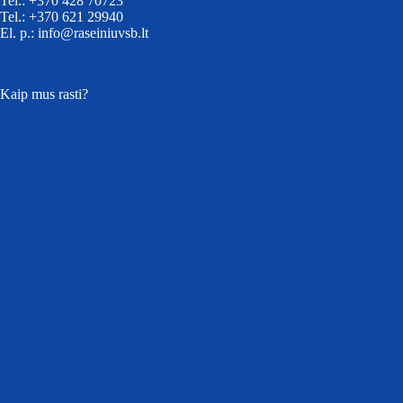
Tel.: +370 428 70723
Tel.: +370 621 29940
El. p.: info@raseiniuvsb.lt
Kaip mus rasti?