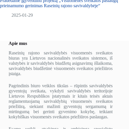
Pradedame įgyvendinti projektą „Visuomenės sveikatos paslaugų
prieinamumo gerinimas Raseinių rajono savivaldybėje“
2025-01-29
Apie mus
Raseinių rajono savivaldybės visuomenės sveikatos
biuras yra Lietuvos nacionalinės sveikatos sistemos, iš
valstybės ir savivaldybės biudžetų asignavimų išlaikoma,
savivaldybės biudžetinė visuomenės sveikatos priežiūros
įstaiga.
Pagrindinis biuro veiklos tikslas – rūpintis savivaldybės
gyventojų sveikata, vykdyti savivaldybės teritorijoje
Lietuvos Respublikos įstatymais ir kitais teisės aktais
reglamentuojamą savivaldybių visuomenės sveikatos
priežiūrą, siekiant mažinti gyventojų sergamumą ir
mirtingumą bei gerinti gyvenimo kokybę, teikiant
kokybiškas visuomenės sveikatos priežiūros paslaugas.
Esame veikli, atsakinga ir ambicinga specialistų