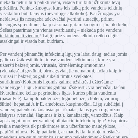
niekada neturi būti palikti vieni, visada turi būti užtikrinta tėvų
priežiūra. Penkta- žmogus, kuris leis laiką prie vandens telkinių
visada turi būti blaivus (nevartojęs alkoholio). Kai žmogus yra
neblaivus jis nesugeba adekvačiai įvertinti situacijų, priimti
teisingus sprendimus, kaip sakoma- girtam žmogui ir jūra iki kelių.
Šeštas patarimas yra vienas svarbiausių –
niekada prie vandens
telkinių neiti vienam
! Taigi, prie vandens telkinių reikia elgtis
atsakingai ir visada būti budriam.
Per vandenį plintančių infekcinių ligų yra labai daug, tačiau jomis
galima užsikrėsti tik tokiuose vandens telkiniuose, kurie yra
užteršti bakterijomis, virusais, kirmėlėmis,pirmuonimis
(vienaląsčiai gyvūnai, pirmagyviai, jie nematomi, tačiau kaip ir
virusai ir bakterijos gali sukelti rimtus sveikatos
sutrikimus).Kokiomis ligomis galima užsikrėsti užterštame
vandenyje? Ligų, kuriomis galima užsikrėsti, yra nemažai, tačiau
išvardinsime kelias pagrindines ligas, kurios plinta vandeniu
(pasaulyje): kampilobakteriozė, legioneliozė, cholera, vidurių
šiltinė, hepatitai A ir E, amebioze, kaspinuočiai. Ligų sukėlėjai į
vandenį patenka dažniausiai per išmatas, kitas gyvų organizmų
išskyras (vėmalai, šlapimas ir kt.), kanalizacijų vamzdžius. Kaip
apsisaugoti nuo per vandenį plintančių infekcinių ligų? Visų pirma
reikia maudytis tik patikrintose nuo užterštumo maudyklose,
paplūdimiuose. Kaip patikrinti, ar maudykla, kurioje ruošiatės
maudytis yra saugi (atitinka saugumo reikalavimus)? Patikrinti yra