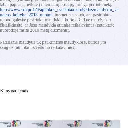
labai paprasta, įeikite į internetinį puslapį, prieiga per internetą:
http://www.smlpc.lt/lt/aplinkos_sveikata/maudyklos/maudyklu_va
ndens_kokybe_2018_m.html
, tuomet paspaudę ant pasirinkto
rajono galėsite pasirinkti maudyklą, kurioje žadate maudytis ir
išsiaiškinsite, ar Jūsų maudykla atitinka reikalavimus (pateiktoje
nuorodoje rasite 2018 metų duomenis).
Patariame maudytis tik patikrintose maudyklose, kurios yra
saugios (atitinka užterštumo reikalavimus).
Kitos naujienos