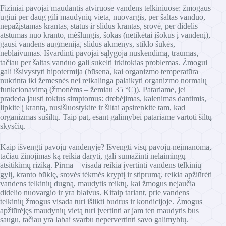
Fiziniai pavojai maudantis atviruose vandens telkiniuose: žmogaus
ūgiui per daug gili maudynių vieta, nuovargis, per šaltas vanduo,
nepažįstamas krantas, status ir slidus krantas, srovė, per didelis
atstumas nuo kranto, mėšlungis, šokas (netikėtai įšokus į vandenį),
gausi vandens augmenija, slidūs akmenys, stiklo šukės,
neblaivumas. Išvardinti pavojai sąlygoja nuskendimą, traumas,
tačiau per šaltas vanduo gali sukelti irkitokias problemas. Žmogui
gali išsivystyti hipotermija (būsena, kai organizmo temperatūra
nukrinta iki žemesnės nei reikalinga palaikyti organizmo normalų
funkcionavimą (žmonėms – žemiau 35 °C)). Patariame, jei
pradeda jausti tokius simptomus: drebėjimas, kalenimas dantimis,
lipkite į krantą, nusišluostykite ir šiltai apsirenkite tam, kad
organizmas sušiltų. Taip pat, esant galimybei patariame vartoti šiltų
skysčių.
Kaip išvengti pavojų vandenyje? Išvengti visų pavojų neįmanoma,
tačiau žinojimas ką reikia daryti, gali sumažinti nelaimingų
atsitikimų riziką. Pirma – visada reikia įvertinti vandens telkinių
gylį, kranto būklę, srovės tėkmės kryptį ir stiprumą, reikia apžiūrėti
vandens telkinių dugną, maudytis reiktų, kai žmogus nejaučia
didelio nuovargio ir yra blaivus. Kitaip tariant, prie vandens
telkinių žmogus visada turi išlikti budrus ir kondicijoje. Žmogus
apžiūrėjęs maudynių vietą turi įvertinti ar jam ten maudytis bus
saugu, tačiau yra labai svarbu nepervertinti savo galimybių.