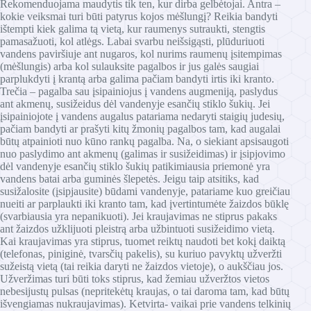
Rekomenduojama maudytis tik ten, kur dirba gelbėtojai. Antra –
kokie veiksmai turi būti patyrus kojos mėšlungį? Reikia bandyti
ištempti kiek galima tą vietą, kur raumenys sutraukti, stengtis
pamasažuoti, kol atlėgs. Labai svarbu neišsigąsti, plūduriuoti
vandens paviršiuje ant nugaros, kol nurims raumenų įsitempimas
(mėšlungis) arba kol sulauksite pagalbos ir jus galės saugiai
parplukdyti į krantą arba galima pačiam bandyti irtis iki kranto.
Trečia – pagalba sau įsipainiojus į vandens augmeniją, paslydus
ant akmenų, susižeidus dėl vandenyje esančių stiklo šukių. Jei
įsipainiojote į vandens augalus patariama nedaryti staigių judesių,
pačiam bandyti ar prašyti kitų žmonių pagalbos tam, kad augalai
būtų atpainioti nuo kūno rankų pagalba. Na, o siekiant apsisaugoti
nuo paslydimo ant akmenų (galimas ir susižeidimas) ir įsipjovimo
dėl vandenyje esančių stiklo šukių patikimiausia priemonė yra
vandens batai arba guminės šlepetės. Jeigu taip atsitiks, kad
susižalosite (įsipjausite) būdami vandenyje, patariame kuo greičiau
nueiti ar parplaukti iki kranto tam, kad įvertintumėte žaizdos būklę
(svarbiausia yra nepanikuoti). Jei kraujavimas ne stiprus pakaks
ant žaizdos užklijuoti pleistrą arba užbintuoti susižeidimo vietą.
Kai kraujavimas yra stiprus, tuomet reiktų naudoti bet kokį daiktą
(telefonas, piniginė, tvarsčių pakelis), su kuriuo pavyktų užveržti
sužeistą vietą (tai reikia daryti ne žaizdos vietoje), o aukščiau jos.
Užveržimas turi būti toks stiprus, kad žemiau užveržtos vietos
nebesijustų pulsas (nepritekėtų kraujas, o tai daroma tam, kad būtų
išvengiamas nukraujavimas). Ketvirta- vaikai prie vandens telkinių