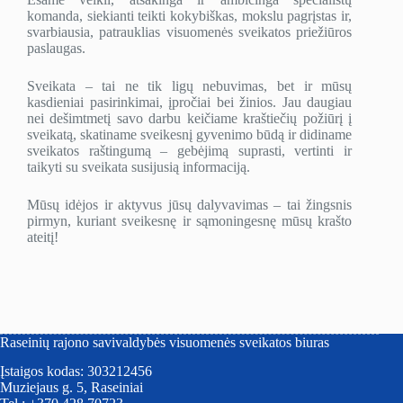
komanda, siekianti teikti kokybiškas, mokslu pagrįstas ir,
svarbiausia, patrauklias visuomenės sveikatos priežiūros
paslaugas.
Sveikata – tai ne tik ligų nebuvimas, bet ir mūsų
kasdieniai pasirinkimai, įpročiai bei žinios. Jau daugiau
nei dešimtmetį savo darbu keičiame kraštiečių požiūrį į
sveikatą, skatiname sveikesnį gyvenimo būdą ir didiname
sveikatos raštingumą – gebėjimą suprasti, vertinti ir
taikyti su sveikata susijusią informaciją.
Mūsų idėjos ir aktyvus jūsų dalyvavimas – tai žingsnis
pirmyn, kuriant sveikesnę ir sąmoningesnę mūsų krašto
ateitį!
Raseinių rajono savivaldybės visuomenės sveikatos biuras
Įstaigos kodas: 303212456
Muziejaus g. 5, Raseiniai