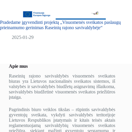
Pradedame įgyvendinti projektą „Visuomenės sveikatos paslaugų
prieinamumo gerinimas Raseinių rajono savivaldybėje“
2025-01-29
Apie mus
Raseinių rajono savivaldybės visuomenės sveikatos
biuras yra Lietuvos nacionalinės sveikatos sistemos, iš
valstybės ir savivaldybės biudžetų asignavimų išlaikoma,
savivaldybės biudžetinė visuomenės sveikatos priežiūros
įstaiga.
Pagrindinis biuro veiklos tikslas – rūpintis savivaldybės
gyventojų sveikata, vykdyti savivaldybės teritorijoje
Lietuvos Respublikos įstatymais ir kitais teisės aktais
reglamentuojamą savivaldybių visuomenės sveikatos
priežiūrą, siekiant mažinti gyventojų sergamumą ir