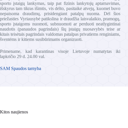
sporto įstaigų lankymas, taip pat fizinis lankytojų aptarnavimas,
išskyrus tam tikras išimtis, vis dėlto, pasitaikė atvejų, kuomet buvo
nepaisoma draudimų, prisidengiant patalpų nuoma. Dėl šios
priežasties Vyriausybė patikslina ir draudžia laisvalaikio, pramogų,
sporto įstaigoms nuomoti, subnuomoti ar perduoti neatlygintinai
naudotis (panaudos pagrindais) šių įstaigų nuosavybės teise ar
kitais teisėtais pagrindais valdomas patalpas privatiems renginiams,
šventėms ir kitiems susibūrimams organizuoti.
Primename, kad karantinas visoje Lietuvoje numatytas iki
lapkričio 29 d. 24.00 val.
SAM Spaudos tarnyba
Kitos naujienos