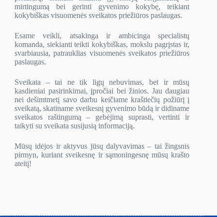
mirtingumą bei gerinti gyvenimo kokybę, teikiant
kokybiškas visuomenės sveikatos priežiūros paslaugas.
Esame veikli, atsakinga ir ambicinga specialistų
komanda, siekianti teikti kokybiškas, mokslu pagrįstas ir,
svarbiausia, patrauklias visuomenės sveikatos priežiūros
paslaugas.
Sveikata – tai ne tik ligų nebuvimas, bet ir mūsų
kasdieniai pasirinkimai, įpročiai bei žinios. Jau daugiau
nei dešimtmetį savo darbu keičiame kraštiečių požiūrį į
sveikatą, skatiname sveikesnį gyvenimo būdą ir didiname
sveikatos raštingumą – gebėjimą suprasti, vertinti ir
taikyti su sveikata susijusią informaciją.
Mūsų idėjos ir aktyvus jūsų dalyvavimas – tai žingsnis
pirmyn, kuriant sveikesnę ir sąmoningesnę mūsų krašto
ateitį!