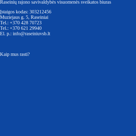
Raseinių rajono savivaldybės visuomenės sveikatos biuras
Įstaigos kodas: 303212456
Muziejaus g. 5, Raseiniai
Tel.: +370 428 70723
Tel.: +370 621 29940
El. p.: info@raseiniuvsb.lt
Kaip mus rasti?