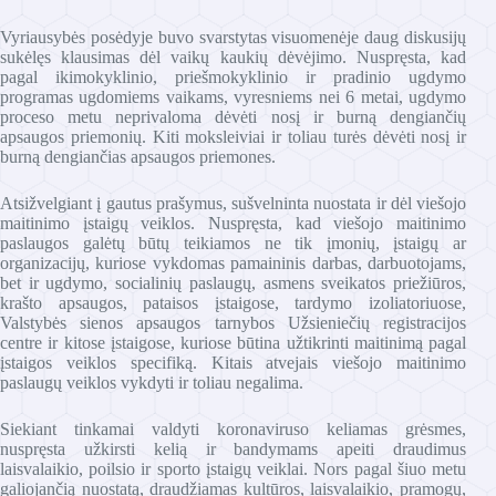
Vyriausybės posėdyje buvo svarstytas visuomenėje daug diskusijų
sukėlęs klausimas dėl vaikų kaukių dėvėjimo. Nuspręsta, kad
pagal ikimokyklinio, priešmokyklinio ir pradinio ugdymo
programas ugdomiems vaikams, vyresniems nei 6 metai, ugdymo
proceso metu neprivaloma dėvėti nosį ir burną dengiančių
apsaugos priemonių. Kiti moksleiviai ir toliau turės dėvėti nosį ir
burną dengiančias apsaugos priemones.
Atsižvelgiant į gautus prašymus, sušvelninta nuostata ir dėl viešojo
maitinimo įstaigų veiklos. Nuspręsta, kad viešojo maitinimo
paslaugos galėtų būtų teikiamos ne tik įmonių, įstaigų ar
organizacijų, kuriose vykdomas pamaininis darbas, darbuotojams,
bet ir ugdymo, socialinių paslaugų, asmens sveikatos priežiūros,
krašto apsaugos, pataisos įstaigose, tardymo izoliatoriuose,
Valstybės sienos apsaugos tarnybos Užsieniečių registracijos
centre ir kitose įstaigose, kuriose būtina užtikrinti maitinimą pagal
įstaigos veiklos specifiką. Kitais atvejais viešojo maitinimo
paslaugų veiklos vykdyti ir toliau negalima.
Siekiant tinkamai valdyti koronaviruso keliamas grėsmes,
nuspręsta užkirsti kelią ir bandymams apeiti draudimus
laisvalaikio, poilsio ir sporto įstaigų veiklai. Nors pagal šiuo metu
galiojančią nuostatą, draudžiamas kultūros, laisvalaikio, pramogų,