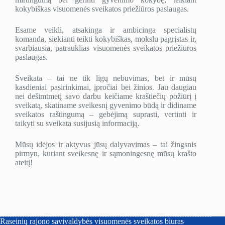
kokybiškas visuomenės sveikatos priežiūros paslaugas.
Esame veikli, atsakinga ir ambicinga specialistų
komanda, siekianti teikti kokybiškas, mokslu pagrįstas ir,
svarbiausia, patrauklias visuomenės sveikatos priežiūros
paslaugas.
Sveikata – tai ne tik ligų nebuvimas, bet ir mūsų
kasdieniai pasirinkimai, įpročiai bei žinios. Jau daugiau
nei dešimtmetį savo darbu keičiame kraštiečių požiūrį į
sveikatą, skatiname sveikesnį gyvenimo būdą ir didiname
sveikatos raštingumą – gebėjimą suprasti, vertinti ir
taikyti su sveikata susijusią informaciją.
Mūsų idėjos ir aktyvus jūsų dalyvavimas – tai žingsnis
pirmyn, kuriant sveikesnę ir sąmoningesnę mūsų krašto
ateitį!
Raseinių rajono savivaldybės visuomenės sveikatos biuras