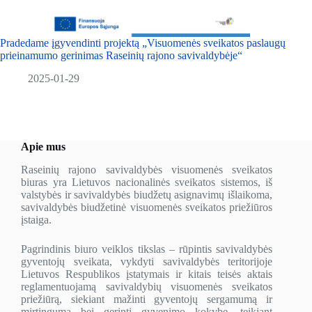
Pradedame įgyvendinti projektą „Visuomenės sveikatos paslaugų
prieinamumo gerinimas Raseinių rajono savivaldybėje“
2025-01-29
Apie mus
Raseinių rajono savivaldybės visuomenės sveikatos
biuras yra Lietuvos nacionalinės sveikatos sistemos, iš
valstybės ir savivaldybės biudžetų asignavimų išlaikoma,
savivaldybės biudžetinė visuomenės sveikatos priežiūros
įstaiga.
Pagrindinis biuro veiklos tikslas – rūpintis savivaldybės
gyventojų sveikata, vykdyti savivaldybės teritorijoje
Lietuvos Respublikos įstatymais ir kitais teisės aktais
reglamentuojamą savivaldybių visuomenės sveikatos
priežiūrą, siekiant mažinti gyventojų sergamumą ir
mirtingumą bei gerinti gyvenimo kokybę, teikiant