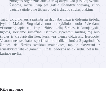
žmogaus organizme atlieka ir ką daryti, kad ji išliktų sveika.
Žinoma, mažieji taip pat galėjo išbandyti prietaisą, kurio
pagalba girdėjo ne tik savo, bet ir draugo širdies plakimą.
Taigi, tikrų tikriausia pažintis su daugybe mažų ir didesnių širdelių
įvyko! Mažais žingsniais, nuo mokyklinio suolo šviesdami
visuomenę apie tai, kaip užkirsti kelią širdies ir kraujagyslių
ligoms, siekiame sumažinti Lietuvos gyventojų mirtingumą nuo
širdies ir kraujagyslių ligų, kuris yra vienas didžiausių Europoje.
Visuomenės sveikatos specialistai ir medikai siunčia 3 pagrindinės
žinutės: dėl širdies sveikiau maitinkitės, tapkite aktyvesni ir
atsisakykite tabako gaminių. Už tai padėkos ne tik širdis, bet ir tie,
kuriuos mylite.
Kitos naujienos