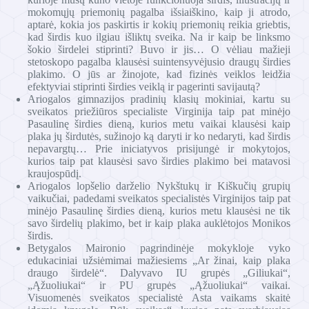
mokomųjų priemonių pagalba išsiaiškino, kaip ji atrodo,
aptarė, kokia jos paskirtis ir kokių priemonių reikia griebtis,
kad širdis kuo ilgiau išliktų sveika. Na ir kaip be linksmo
šokio širdelei stiprinti? Buvo ir jis… O vėliau mažieji
stetoskopo pagalba klausėsi suintensyvėjusio draugų širdies
plakimo. O jūs ar žinojote, kad fizinės veiklos leidžia
efektyviai stiprinti širdies veiklą ir pagerinti savijautą?
Ariogalos gimnazijos pradinių klasių mokiniai, kartu su
sveikatos priežiūros specialiste Virginija taip pat minėjo
Pasaulinę širdies dieną, kurios metu vaikai klausėsi kaip
plaka jų širdutės, sužinojo ką daryti ir ko nedaryti, kad širdis
nepavargtų… Prie iniciatyvos prisijungė ir mokytojos,
kurios taip pat klausėsi savo širdies plakimo bei matavosi
kraujospūdį.
Ariogalos lopšelio darželio Nykštukų ir Kiškučių grupių
vaikučiai, padedami sveikatos specialistės Virginijos taip pat
minėjo Pasaulinę širdies dieną, kurios metu klausėsi ne tik
savo širdelių plakimo, bet ir kaip plaka auklėtojos Monikos
širdis.
Betygalos Maironio pagrindinėje mokykloje vyko
edukaciniai užsiėmimai mažiesiems „Ar žinai, kaip plaka
draugo širdelė“. Dalyvavo IU grupės „Giliukai“,
„Ąžuoliukai“ ir PU grupės „Ąžuoliukai“ vaikai.
Visuomenės sveikatos specialistė Asta vaikams skaitė