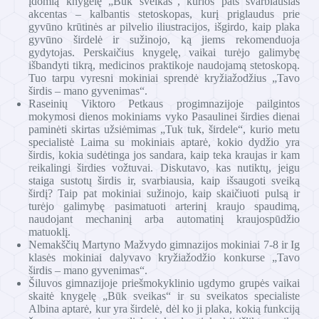
įdomią knygelę „Būk sveikas“, kurios pats svarbiausias
akcentas – kalbantis stetoskopas, kurį priglaudus prie
gyvūno krūtinės ar pilvelio iliustracijos, išgirdo, kaip plaka
gyvūno širdelė ir sužinojo, ką jiems rekomenduoja
gydytojas. Perskaičius knygelę, vaikai turėjo galimybę
išbandyti tikrą, medicinos praktikoje naudojamą stetoskopą.
Tuo tarpu vyresni mokiniai sprendė kryžiažodžius „Tavo
širdis – mano gyvenimas“.
Raseinių Viktoro Petkaus progimnazijoje pailgintos
mokymosi dienos mokiniams vyko Pasaulinei širdies dienai
paminėti skirtas užsiėmimas „Tuk tuk, širdele“, kurio metu
specialistė Laima su mokiniais aptarė, kokio dydžio yra
širdis, kokia sudėtinga jos sandara, kaip teka kraujas ir kam
reikalingi širdies vožtuvai. Diskutavo, kas nutiktų, jeigu
staiga sustotų širdis ir, svarbiausia, kaip išsaugoti sveiką
širdį? Taip pat mokiniai sužinojo, kaip skaičiuoti pulsą ir
turėjo galimybę pasimatuoti arterinį kraujo spaudimą,
naudojant mechaninį arba automatinį kraujospūdžio
matuoklį.
Nemakščių Martyno Mažvydo gimnazijos mokiniai 7-8 ir Ig
klasės mokiniai dalyvavo kryžiažodžio konkurse „Tavo
širdis – mano gyvenimas“.
Šiluvos gimnazijoje priešmokyklinio ugdymo grupės vaikai
skaitė knygelę „Būk sveikas“ ir su sveikatos specialiste
Albina aptarė, kur yra širdelė, dėl ko ji plaka, kokią funkciją