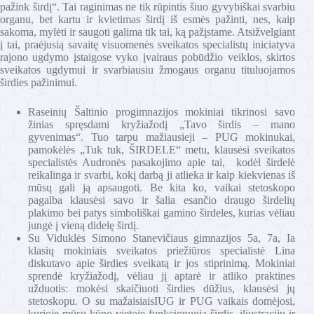
pažink širdį“. Tai raginimas ne tik rūpintis šiuo gyvybiškai svarbiu
organu, bet kartu ir kvietimas širdį iš esmės pažinti, nes, kaip
sakoma, mylėti ir saugoti galima tik tai, ką pažįstame. Atsižvelgiant
į tai, praėjusią savaitę visuomenės sveikatos specialistų iniciatyva
rajono ugdymo įstaigose vyko įvairaus pobūdžio veiklos, skirtos
sveikatos ugdymui ir svarbiausiu žmogaus organu tituluojamos
širdies pažinimui.
Raseinių Šaltinio progimnazijos mokiniai tikrinosi savo
žinias spręsdami kryžiažodį „Tavo širdis – mano
gyvenimas“. Tuo tarpu mažiausieji – PUG mokinukai,
pamokėlės „Tuk tuk, ŠIRDELE“ metu, klausėsi sveikatos
specialistės Audronės pasakojimo apie tai, kodėl širdelė
reikalinga ir svarbi, kokį darbą ji atlieka ir kaip kiekvienas iš
mūsų gali ją apsaugoti. Be kita ko, vaikai stetoskopo
pagalba klausėsi savo ir šalia esančio draugo širdelių
plakimo bei patys simboliškai gamino širdeles, kurias vėliau
jungė į vieną didelę širdį.
Su Viduklės Simono Stanevičiaus gimnazijos 5a, 7a, Ia
klasių mokiniais sveikatos priežiūros specialistė Lina
diskutavo apie širdies sveikatą ir jos stiprinimą. Mokiniai
sprendė kryžiažodį, vėliau jį aptarė ir atliko praktines
užduotis: mokėsi skaičiuoti širdies dūžius, klausėsi jų
stetoskopu. O su mažaisiaisIUG ir PUG vaikais domėjosi,
kurioje mūsų kūno vietoje funkcionuoja širdis, iliustracijų ir