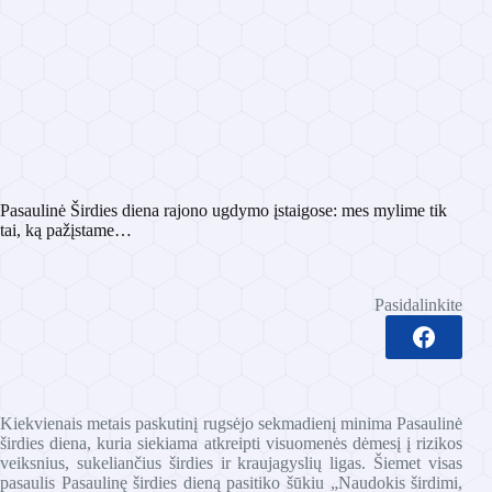
Pasaulinė Širdies diena rajono ugdymo įstaigose: mes mylime tik
tai, ką pažįstame…
Pasidalinkite
Kiekvienais metais paskutinį rugsėjo sekmadienį minima Pasaulinė
širdies diena, kuria siekiama atkreipti visuomenės dėmesį į rizikos
veiksnius, sukeliančius širdies ir kraujagyslių ligas. Šiemet visas
pasaulis Pasaulinę širdies dieną pasitiko šūkiu „Naudokis širdimi,