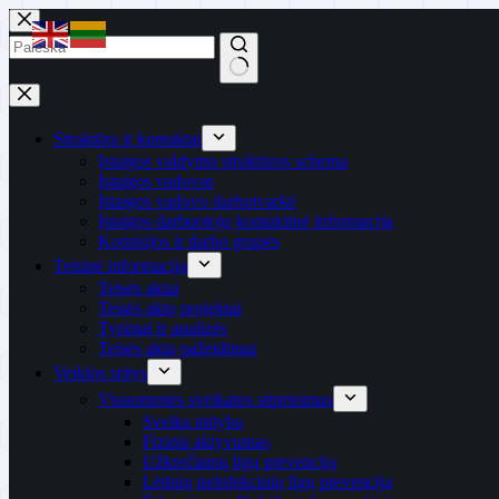
Skip
to
content
No
results
Struktūra ir kontaktai
Įstaigos valdymo struktūros schema
Įstaigos vadovas
Įstaigos vadovo darbotvarkė
Įstaigos darbuotojų kontaktinė informacija
Komisijos ir darbo grupės
Teisinė informacija
Teisės aktai
Teisės aktų projektai
Tyrimai ir analizės
Teisės aktų pažeidimai
Veiklos sritys
Visuomenės sveikatos stiprinimas
Sveika mityba
Fizinis aktyvumas
Užkrečiamų ligų prevencija
Lėtinių neinfekcinių ligų prevencija