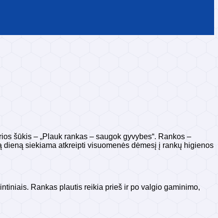
kurios šūkis – „Plauk rankas – saugok gyvybes“. Rankos –
šią dieną siekiama atkreipti visuomenės dėmesį į rankų higienos
ntiniais. Rankas plautis reikia prieš ir po valgio gaminimo,