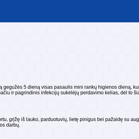
arbą gegužės 5 dieną visas pasaulis mini rankų higienos dieną, 
ačiu ir pagrindinis infekcijų sukėlėjų perdavimo kelias, dėl to 
u, grįžę iš lauko, parduotuvių, lietę pinigus bei pažaidę su augi
šos darbų.