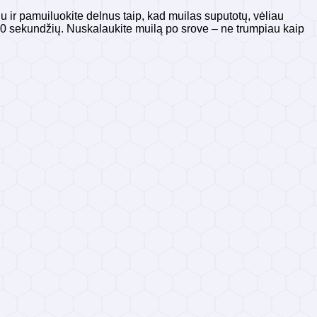
 ir pamuiluokite delnus taip, kad muilas suputotų, vėliau
i 20 sekundžių. Nuskalaukite muilą po srove – ne trumpiau kaip