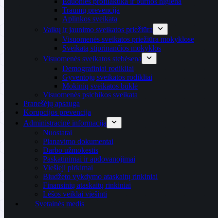
Ėduonies profilaktika ir burnos higiena
Traumų prevencija
Aplinkos sveikata
Vaikų ir jaunimo sveikatos priežiūra
Visuomenės sveikatos priežiūra mokyklose
Sveikatą stiprinančios mokyklos
Visuomenės sveikatos stebėsena
Demografiniai rodikliai
Gyventojų sveikatos rodikliai
Mokinių sveikatos būklė
Visuomenės psichikos sveikata
Pranešėjų apsauga
Korupcijos prevencija
Administracinė informacija
Nuostatai
Planavimo dokumentai
Darbo užmokestis
Paskatinimai ir apdovanojimai
Viešieji pirkimai
Biudžeto vykdymo ataskaitų rinkiniai
Finansinių ataskaitų rinkiniai
Lėšos veiklai viešinti
Svetainės medis