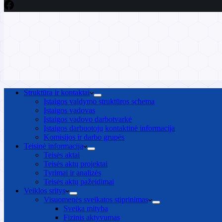
Struktūra ir kontaktai
Įstaigos valdymo struktūros schema
Įstaigos vadovas
Įstaigos vadovo darbotvarkė
Įstaigos darbuotojų kontaktinė informacija
Komisijos ir darbo grupės
Teisinė informacija
Teisės aktai
Teisės aktų projektai
Tyrimai ir analizės
Teisės aktų pažeidimai
Veiklos sritys
Visuomenės sveikatos stiprinimas
Sveika mityba
Fizinis aktyvumas