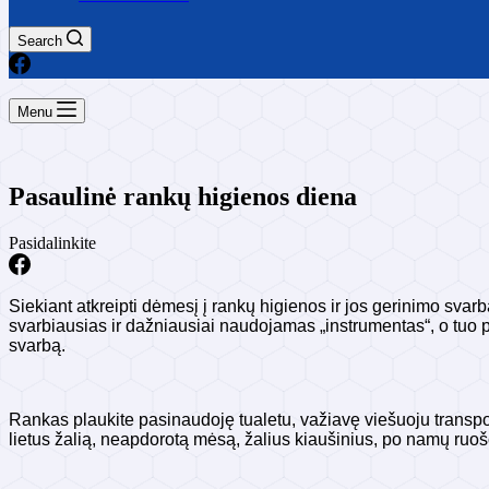
Search
Menu
Pasaulinė rankų higienos diena
Pasidalinkite
Siekiant atkreipti dėmesį į rankų higienos ir jos gerinimo sv
svarbiausias ir dažniausiai naudojamas „instrumentas“, o tuo p
svarbą.
Rankas plaukite pasinaudoję tualetu, važiavę viešuoju transport
lietus žalią, neapdorotą mėsą, žalius kiaušinius, po namų ruo