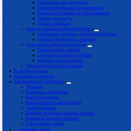
Užkrečiamų ligų prevencija
Lėtinių neinfekcinių ligų prevencija
Ėduonies profilaktika ir burnos higiena
Traumų prevencija
Aplinkos sveikata
Vaikų ir jaunimo sveikatos priežiūra
Visuomenės sveikatos priežiūra mokyklose
Sveikatą stiprinančios mokyklos
Visuomenės sveikatos stebėsena
Demografiniai rodikliai
Gyventojų sveikatos rodikliai
Mokinių sveikatos būklė
Visuomenės psichikos sveikata
Pranešėjų apsauga
Korupcijos prevencija
Administracinė informacija
Nuostatai
Planavimo dokumentai
Darbo užmokestis
Paskatinimai ir apdovanojimai
Viešieji pirkimai
Biudžeto vykdymo ataskaitų rinkiniai
Finansinių ataskaitų rinkiniai
Lėšos veiklai viešinti
Svetainės medis