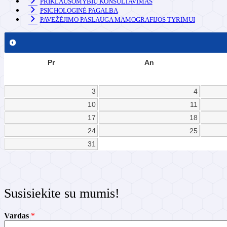
PRIKLAUSOMYBIŲ KONSULTAVIMAS
PSICHOLOGINĖ PAGALBA
PAVEŽĖJIMO PASLAUGA MAMOGRAFIJOS TYRIMUI
Pr
An
3
4
10
11
17
18
24
25
31
Susisiekite su mumis!
E
Vardas
*
l