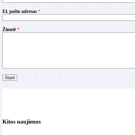
.
Ž
El. pašto adresas
*
i
n
u
t
Žinutė
*
ė
p
a
š
t
o
Siųsti
Kitos naujienos