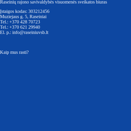
Raseinių rajono savivaldybės visuomenės sveikatos biuras
Įstaigos kodas: 303212456
Muziejaus g. 5, Raseiniai
Tel.: +370 428 70723
Tel.: +370 621 29940
El. p.: info@raseiniuvsb.lt
Kaip mus rasti?