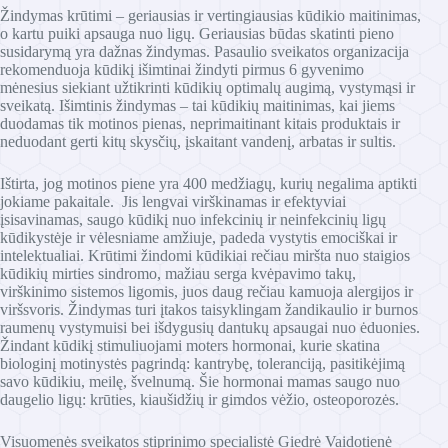
Žindymas krūtimi – geriausias ir vertingiausias kūdikio maitinimas,
o kartu puiki apsauga nuo ligų. Geriausias būdas skatinti pieno
susidarymą yra dažnas žindymas. Pasaulio sveikatos organizacija
rekomenduoja kūdikį išimtinai žindyti pirmus 6 gyvenimo
mėnesius siekiant užtikrinti kūdikių optimalų augimą, vystymąsi ir
sveikatą. Išimtinis žindymas – tai kūdikių maitinimas, kai jiems
duodamas tik motinos pienas, neprimaitinant kitais produktais ir
neduodant gerti kitų skysčių, įskaitant vandenį, arbatas ir sultis.
Ištirta, jog motinos piene yra 400 medžiagų, kurių negalima aptikti
jokiame pakaitale. Jis lengvai virškinamas ir efektyviai
įsisavinamas, saugo kūdikį nuo infekcinių ir neinfekcinių ligų
kūdikystėje ir vėlesniame amžiuje, padeda vystytis emociškai ir
intelektualiai. Krūtimi žindomi kūdikiai rečiau miršta nuo staigios
kūdikių mirties sindromo, mažiau serga kvėpavimo takų,
virškinimo sistemos ligomis, juos daug rečiau kamuoja alergijos ir
viršsvoris. Žindymas turi įtakos taisyklingam žandikaulio ir burnos
raumenų vystymuisi bei išdygusių dantukų apsaugai nuo ėduonies.
Žindant kūdikį stimuliuojami moters hormonai, kurie skatina
biologinį motinystės pagrindą: kantrybę, toleranciją, pasitikėjimą
savo kūdikiu, meilę, švelnumą. Šie hormonai mamas saugo nuo
daugelio ligų: krūties, kiaušidžių ir gimdos vėžio, osteoporozės.
Visuomenės sveikatos stiprinimo specialistė Giedrė Vaidotienė