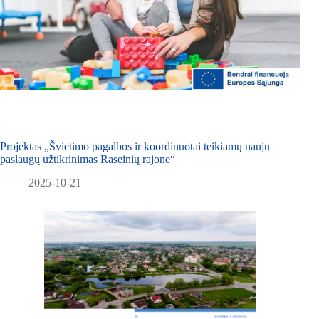
Projektas „Švietimo pagalbos ir koordinuotai teikiamų naujų
paslaugų užtikrinimas Raseinių rajone“
2025-10-21