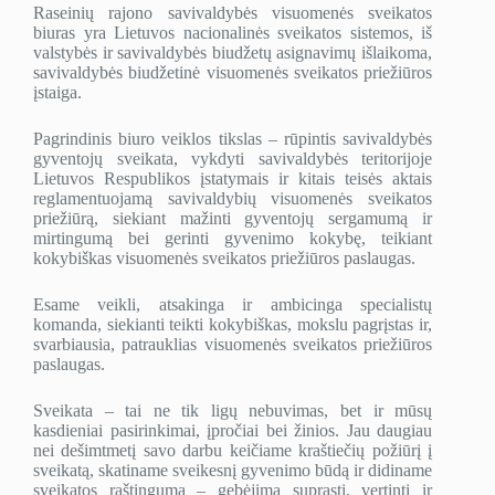
Raseinių rajono savivaldybės visuomenės sveikatos
biuras yra Lietuvos nacionalinės sveikatos sistemos, iš
valstybės ir savivaldybės biudžetų asignavimų išlaikoma,
savivaldybės biudžetinė visuomenės sveikatos priežiūros
įstaiga.
Pagrindinis biuro veiklos tikslas – rūpintis savivaldybės
gyventojų sveikata, vykdyti savivaldybės teritorijoje
Lietuvos Respublikos įstatymais ir kitais teisės aktais
reglamentuojamą savivaldybių visuomenės sveikatos
priežiūrą, siekiant mažinti gyventojų sergamumą ir
mirtingumą bei gerinti gyvenimo kokybę, teikiant
kokybiškas visuomenės sveikatos priežiūros paslaugas.
Esame veikli, atsakinga ir ambicinga specialistų
komanda, siekianti teikti kokybiškas, mokslu pagrįstas ir,
svarbiausia, patrauklias visuomenės sveikatos priežiūros
paslaugas.
Sveikata – tai ne tik ligų nebuvimas, bet ir mūsų
kasdieniai pasirinkimai, įpročiai bei žinios. Jau daugiau
nei dešimtmetį savo darbu keičiame kraštiečių požiūrį į
sveikatą, skatiname sveikesnį gyvenimo būdą ir didiname
sveikatos raštingumą – gebėjimą suprasti, vertinti ir