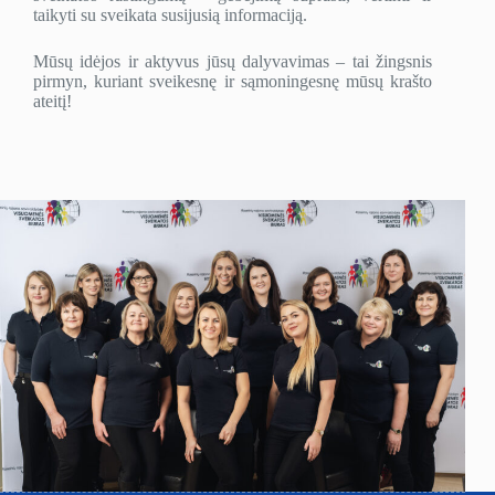
taikyti su sveikata susijusią informaciją.
Mūsų idėjos ir aktyvus jūsų dalyvavimas – tai žingsnis
pirmyn, kuriant sveikesnę ir sąmoningesnę mūsų krašto
ateitį!