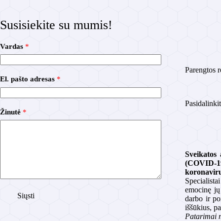
Susisiekite su mumis!
Vardas
*
Parengtos r
El. pašto adresas
*
Pasidalinki
p
Žinutė
*
a
š
t
o
Ž
Sveikatos 
i
(COVID-19
n
koronavir
u
Specialista
t
emocinę jų 
ė
Siųsti
darbo ir po
E
iššūkius, pa
l
.
Patarimai m