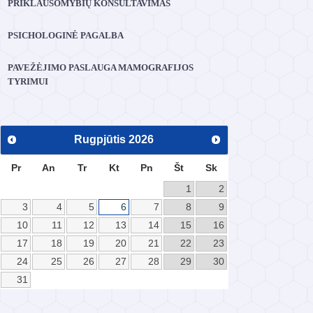
PRIKLAUSOMYBIŲ KONSULTAVIMAS
PSICHOLOGINĖ PAGALBA
PAVEŽĖJIMO PASLAUGA MAMOGRAFIJOS
TYRIMUI
Rugpjūtis
2026
Pr
An
Tr
Kt
Pn
Št
Sk
1
2
3
4
5
6
7
8
9
10
11
12
13
14
15
16
17
18
19
20
21
22
23
24
25
26
27
28
29
30
31