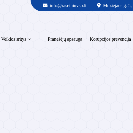
info@raseiniuvsb.lt
Muziejaus g. 5,
Veiklos sritys
Pranešėjų apsauga
Korupcijos prevencija