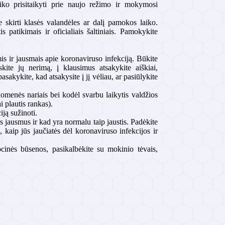
iko prisitaikyti prie naujo režimo ir mokymosi
e skirti klasės valandėles ar dalį pamokos laiko.
 patikimais ir oficialiais šaltiniais. Pamokykite
is ir jausmais apie koronaviruso infekciją. Būkite
skite jų nerimą, į klausimus atsakykite aiškiai,
sakykite, kad atsakysite į jį vėliau, ar pasiūlykite
suomenės nariais bei kodėl svarbu laikytis valdžios
 plautis rankas).
ją sužinoti.
us jausmus ir kad yra normalu taip jaustis. Padėkite
 kaip jūs jaučiatės dėl koronaviruso infekcijos ir
cinės būsenos, pasikalbėkite su mokinio tėvais,