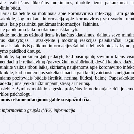
kite realistiškus lūkesčius mokiniams, duokite jiems pakankamai la
liniu būdu.
iariai kalbėkite su mokiniais apie koronaviruso infekciją. Tam galit
akokite, jog renkant informaciją apie koronavirusą yra svarbu remtis
ius, kaip pasirinkti patikimus informacijos šaltinius.
ite papildomo laiko mokiniams išklausyti.
nkite mokinius užduoti jiems kylančius klausimus, dalintis savo mintim
vus klausytojas – atsakykite į mokinių reakcijas palaikančiai, išgir
masis faktais iš patikimų informacijos šaltinių. Jei nežinote atsakymo, pa
ymo paieškoti drauge.
kinkite, ką mokiniai gali padaryti, kad pasirūpintų savimi ir kitais vi
endacijų ir reikalavimų (pavyzdžiui, nesibūriuoti, dėvėti kaukes, dažnai
tinkite vaikus riboti laiką, skiriamą naujienoms apie koronaviruo infekci
kinkite, kad pandemijos sukelta situacija gali kelti įvairiausius neigiam
iams pozityviais būdais išreikšti nerimą, liūdesį, baimę. Papasakokite,
adeda jums įveikti užklumpantį stresą ar nerimą.
pastebite žymius mokinio elgesio pokyčius ir nerimaujate dėl jo emo
klos psichologu.
omis rekomendacijomis galite susipažinti čia.
 informavimo grupės (VIG) informacija