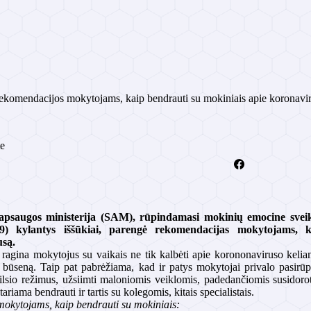
ekomendacijos mokytojams, kaip bendrauti su mokiniais apie koronavi
te
apsaugos ministerija (SAM), rūpindamasi mokinių emocine sveika
) kylantys iššūkiai, parengė rekomendacijas mokytojams, k
usą.
i ragina mokytojus su vaikais ne tik kalbėti apie korononaviruso keliamu
būseną. Taip pat pabrėžiama, kad ir patys mokytojai privalo pasirūpint
ilsio režimus, užsiimti maloniomis veiklomis, padedančiomis susidoroti
tariama bendrauti ir tartis su kolegomis, kitais specialistais.
okytojams, kaip bendrauti su mokiniais: