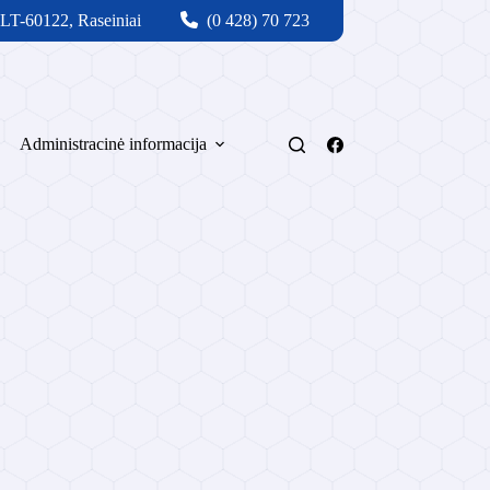
 LT-60122, Raseiniai
(0 428) 70 723
Administracinė informacija
Svetainės medis