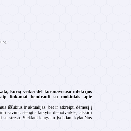
rusą
ta, kurią veikia dėl koronaviruso infekcijos
aip tinkamai bendrauti su mokiniais apie
s iššūkius ir aktualijas, bet ir atkreipti dėmesį į
i savimi: stengtis laikytis dienotvarkės, atskirti
 su stresu. Siekiant lengviau įveikiant kylančius