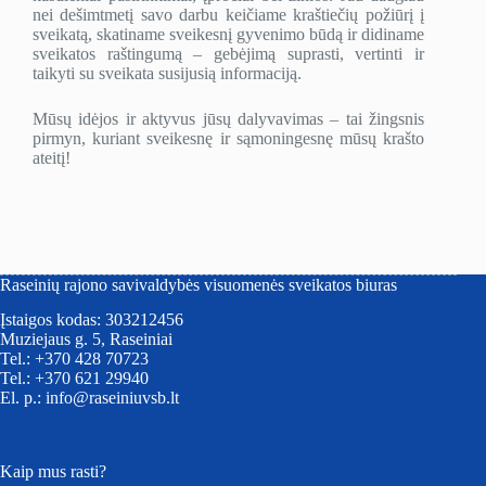
nei dešimtmetį savo darbu keičiame kraštiečių požiūrį į
sveikatą, skatiname sveikesnį gyvenimo būdą ir didiname
sveikatos raštingumą – gebėjimą suprasti, vertinti ir
taikyti su sveikata susijusią informaciją.
Mūsų idėjos ir aktyvus jūsų dalyvavimas – tai žingsnis
pirmyn, kuriant sveikesnę ir sąmoningesnę mūsų krašto
ateitį!
Raseinių rajono savivaldybės visuomenės sveikatos biuras
Įstaigos kodas: 303212456
Muziejaus g. 5, Raseiniai
Tel.: +370 428 70723
Tel.: +370 621 29940
El. p.: info@raseiniuvsb.lt
Kaip mus rasti?