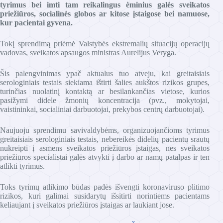
tyrimus bei imti tam reikalingus ėminius galės sveikatos
priežiūros, socialinės globos ar kitose įstaigose bei namuose,
kur pacientai gyvena.
Tokį sprendimą priėmė Valstybės ekstremalių situacijų operacijų
vadovas, sveikatos apsaugos ministras Aurelijus Veryga.
Šis palengvinimas ypač aktualus tuo atveju, kai greitaisiais
serologiniais testais siekiama ištirti šalies aukštos rizikos grupes,
turinčias nuolatinį kontaktą ar besilankančias vietose, kurios
pasižymi didele žmonių koncentracija (pvz., mokytojai,
vaistininkai, socialiniai darbuotojai, prekybos centrų darbuotojai).
Naujuoju sprendimu savivaldybėms, organizuojančioms tyrimus
greitaisiais serologiniais testais, nebereikės didelių pacientų srautų
nukreipti į asmens sveikatos priežiūros įstaigas, nes sveikatos
priežiūros specialistai galės atvykti į darbo ar namų patalpas ir ten
atlikti tyrimus.
Toks tyrimų atlikimo būdas padės išvengti koronaviruso plitimo
rizikos, kuri galimai susidarytų išsitirti norintiems pacientams
keliaujant į sveikatos priežiūros įstaigas ar laukiant jose.