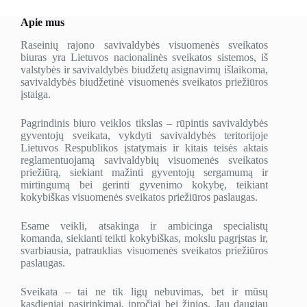
Apie mus
Raseinių rajono savivaldybės visuomenės sveikatos
biuras yra Lietuvos nacionalinės sveikatos sistemos, iš
valstybės ir savivaldybės biudžetų asignavimų išlaikoma,
savivaldybės biudžetinė visuomenės sveikatos priežiūros
įstaiga.
Pagrindinis biuro veiklos tikslas – rūpintis savivaldybės
gyventojų sveikata, vykdyti savivaldybės teritorijoje
Lietuvos Respublikos įstatymais ir kitais teisės aktais
reglamentuojamą savivaldybių visuomenės sveikatos
priežiūrą, siekiant mažinti gyventojų sergamumą ir
mirtingumą bei gerinti gyvenimo kokybę, teikiant
kokybiškas visuomenės sveikatos priežiūros paslaugas.
Esame veikli, atsakinga ir ambicinga specialistų
komanda, siekianti teikti kokybiškas, mokslu pagrįstas ir,
svarbiausia, patrauklias visuomenės sveikatos priežiūros
paslaugas.
Sveikata – tai ne tik ligų nebuvimas, bet ir mūsų
kasdieniai pasirinkimai, įpročiai bei žinios. Jau daugiau