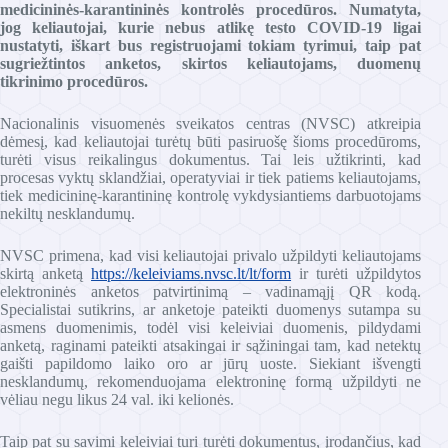
medicininės-karantininės kontrolės procedūros. Numatyta,
jog keliautojai, kurie nebus atlikę testo COVID-19 ligai
nustatyti, iškart bus registruojami tokiam tyrimui, taip pat
sugriežtintos anketos, skirtos keliautojams, duomenų
tikrinimo procedūros.
Nacionalinis visuomenės sveikatos centras (NVSC) atkreipia
dėmesį, kad keliautojai turėtų būti pasiruošę šioms procedūroms,
turėti visus reikalingus dokumentus. Tai leis užtikrinti, kad
procesas vyktų sklandžiai, operatyviai ir tiek patiems keliautojams,
tiek medicininę-karantininę kontrolę vykdysiantiems darbuotojams
nekiltų nesklandumų.
NVSC primena, kad visi keliautojai privalo užpildyti keliautojams
skirtą anketą
https://keleiviams.nvsc.lt/lt/form
ir turėti užpildytos
elektroninės anketos patvirtinimą – vadinamąjį QR kodą.
Specialistai sutikrins, ar anketoje pateikti duomenys sutampa su
asmens duomenimis, todėl visi keleiviai duomenis, pildydami
anketą, raginami pateikti atsakingai ir sąžiningai tam, kad netektų
gaišti papildomo laiko oro ar jūrų uoste. Siekiant išvengti
nesklandumų, rekomenduojama elektroninę formą užpildyti ne
vėliau negu likus 24 val. iki kelionės.
Taip pat su savimi keleiviai turi turėti dokumentus, įrodančius, kad