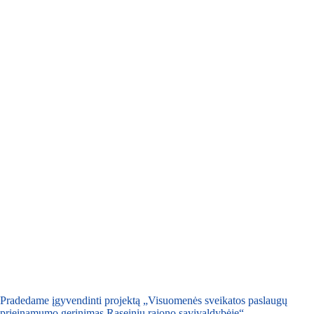
Pradedame įgyvendinti projektą „Visuomenės sveikatos paslaugų
prieinamumo gerinimas Raseinių rajono savivaldybėje“