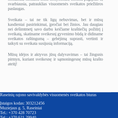
svarbiausia, patrauklias visuomenės sveikatos priežiūros
paslaugas.
Sveikata – tai ne tik ligų nebuvimas, bet ir mūsų
kasdieniai pasirinkimai, įpročiai bei žinios. Jau daugiau
nei dešimtmetį savo darbu keičiame kraštiečių požiūrį į
sveikatą, skatiname sveikesnį gyvenimo būdą ir didiname
sveikatos raštingumą – gebėjimą suprasti, vertinti ir
taikyti su sveikata susijusią informaciją.
Mūsų idėjos ir aktyvus jūsų dalyvavimas – tai žingsnis
pirmyn, kuriant sveikesnę ir sąmoningesnę mūsų krašto
ateitį!
Raseinių rajono savivaldybės visuomenės sveikatos biuras
Įstaigos kodas: 303212456
Muziejaus g. 5, Raseiniai
Tel.: +370 428 70723
Tel.: +370 621 29940