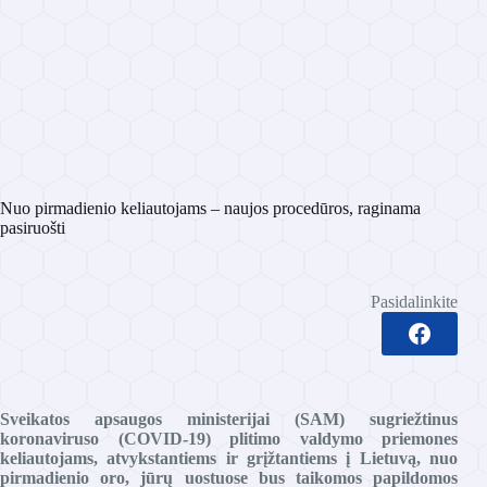
Nuo pirmadienio keliautojams – naujos procedūros, raginama
pasiruošti
Pasidalinkite
Sveikatos apsaugos ministerijai (SAM) sugriežtinus
koronaviruso (COVID-19) plitimo valdymo priemones
keliautojams, atvykstantiems ir grįžtantiems į Lietuvą, nuo
pirmadienio oro, jūrų uostuose bus taikomos papildomos