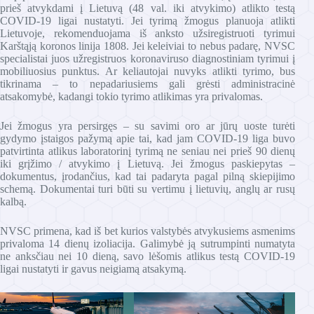
prieš atvykdami į Lietuvą (48 val. iki atvykimo) atlikto testą
COVID-19 ligai nustatyti. Jei tyrimą žmogus planuoja atlikti
Lietuvoje, rekomenduojama iš anksto užsiregistruoti tyrimui
Karštąją koronos linija 1808. Jei keleiviai to nebus padarę, NVSC
specialistai juos užregistruos koronaviruso diagnostiniam tyrimui į
mobiliuosius punktus. Ar keliautojai nuvyks atlikti tyrimo, bus
tikrinama – to nepadariusiems gali grėsti administracinė
atsakomybė, kadangi tokio tyrimo atlikimas yra privalomas.
Jei žmogus yra persirgęs – su savimi oro ar jūrų uoste turėti
gydymo įstaigos pažymą apie tai, kad jam COVID-19 liga buvo
patvirtinta atlikus laboratorinį tyrimą ne seniau nei prieš 90 dienų
iki grįžimo / atvykimo į Lietuvą. Jei žmogus paskiepytas –
dokumentus, įrodančius, kad tai padaryta pagal pilną skiepijimo
schemą. Dokumentai turi būti su vertimu į lietuvių, anglų ar rusų
kalbą.
NVSC primena, kad iš bet kurios valstybės atvykusiems asmenims
privaloma 14 dienų izoliacija. Galimybė ją sutrumpinti numatyta
ne anksčiau nei 10 dieną, savo lėšomis atlikus testą COVID-19
ligai nustatyti ir gavus neigiamą atsakymą.