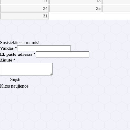
17
18
24
25
31
Susisiekite su mumis!
p
Vardas
*
a
El. pašto adresas
*
š
Žinutė
*
t
o
V
a
Siųsti
r
Kitos naujienos
d
a
s
a
d
r
e
s