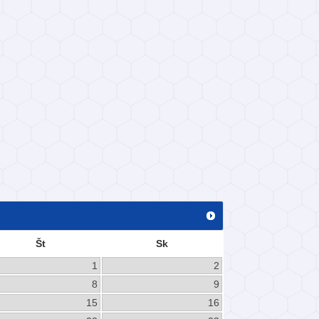
Št
Sk
1
2
8
9
15
16