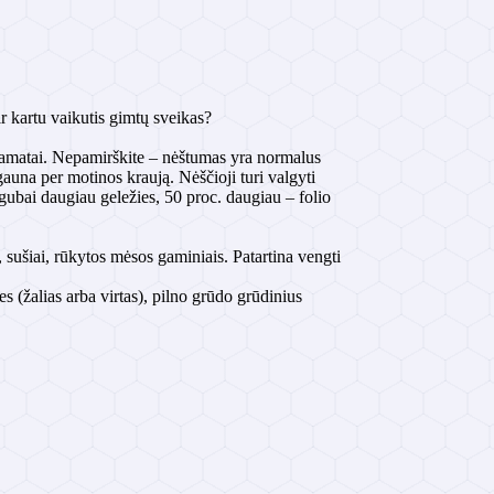
r kartu vaikutis gimtų sveikas?
 pamatai. Nepamirškite – nėštumas yra normalus
gauna per motinos kraują. Nėščioji turi valgyti
igubai daugiau geležies, 50 proc. daugiau – folio
, sušiai, rūkytos mėsos gaminiais. Patartina vengti
s (žalias arba virtas), pilno grūdo grūdinius