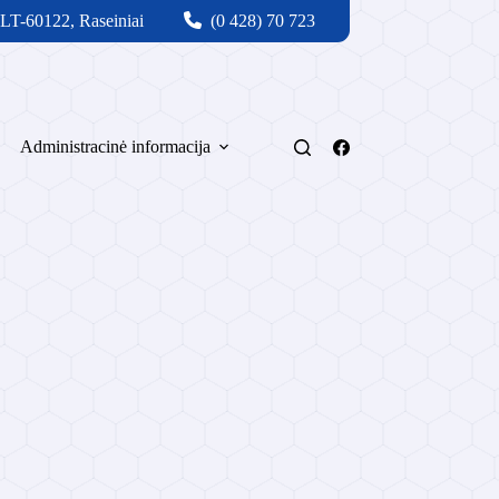
 LT-60122, Raseiniai
(0 428) 70 723
Administracinė informacija
Svetainės medis