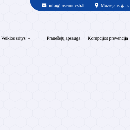
info@raseiniuvsb.lt
Muziejaus g. 5,
Veiklos sritys
Pranešėjų apsauga
Korupcijos prevencija