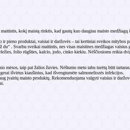
maitintis, kokį maistą rinktis, kad gautų kuo daugiau maisto medžiagų i
r pieno produktai, vaisiai ir daržovės – tai kertiniai sveikos mitybos
už du“ . Svarbu sveikai maitintis, nes visas maistines medžiagas vaisius 
ležies, folio rūgšties, kalcio, jodo, cinko kiekiu. Nėščiosioms reikia dv
sio mėsos, taip pat žalios žuvies. Nėštumo metu tabu turėtų būti tartaras
gerai išvirtus kiaušinius, kad išvengtumėte salmoneliozės infekcijos.
 daug įvairių maisto produktų. Rekomenduojama valgyti vaisius ir daržove
ai.