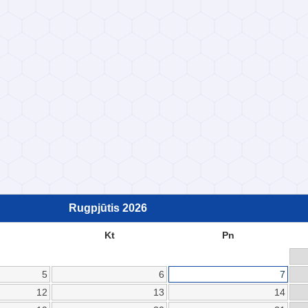
Rugpjūtis
2026
Kt
Pn
5
6
7
12
13
14