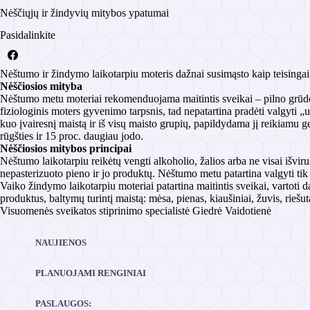
Nėščiųjų ir žindyvių mitybos ypatumai
Pasidalinkite
Nėštumo ir žindymo laikotarpiu moteris dažnai susimąsto kaip teisingai 
Nėščiosios mityba
Nėštumo metu moteriai rekomenduojama maitintis sveikai – pilno grūdo i
fiziologinis moters gyvenimo tarpsnis, tad nepatartina pradėti valgyti „
kuo įvairesnį maistą ir iš visų maisto grupių, papildydama jį reikiamu ge
rūgšties ir 15 proc. daugiau jodo.
Nėščiosios mitybos principai
Nėštumo laikotarpiu reikėtų vengti alkoholio, žalios arba ne visai išviru
nepasterizuoto pieno ir jo produktų. Nėštumo metu patartina valgyti tik 
Vaiko žindymo laikotarpiu moteriai patartina maitintis sveikai, vartoti
produktus, baltymų turintį maistą: mėsa, pienas, kiaušiniai, žuvis, riešut
Visuomenės sveikatos stiprinimo specialistė Giedrė Vaidotienė
NAUJIENOS
PLANUOJAMI RENGINIAI
PASLAUGOS: