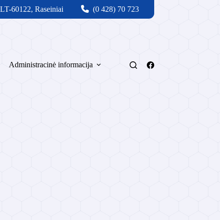
 LT-60122, Raseiniai
(0 428) 70 723
Administracinė informacija
Svetainės medis