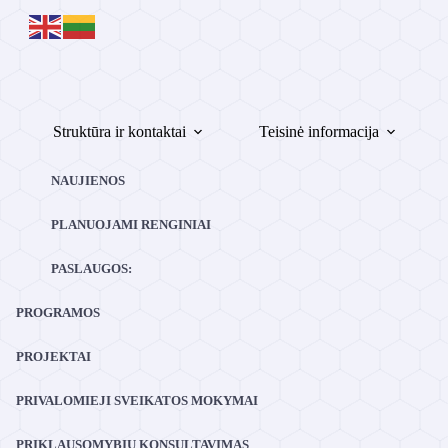
Skip
to
content
Struktūra ir kontaktai
Teisinė informacija
NAUJIENOS
PLANUOJAMI RENGINIAI
PASLAUGOS:
PROGRAMOS
PROJEKTAI
PRIVALOMIEJI SVEIKATOS MOKYMAI
PRIKLAUSOMYBIŲ KONSULTAVIMAS