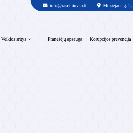
info@raseiniuvsb.lt
Muziejaus g. 5,
Veiklos sritys
Pranešėjų apsauga
Korupcijos prevencija