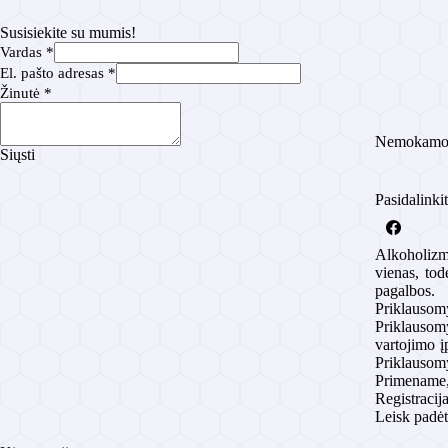
Susisiekite su mumis!
a
Vardas
*
d
El. pašto adresas
*
r
Žinutė
*
e
s
a
Nemokamos 
Siųsti
s
E
l
Pasidalinki
.
Ž
i
Alkoholizma
n
vienas, tod
u
pagalbos.
t
Priklausomy
ė
Priklausomy
vartojimo į
Priklausomy
Primename, 
Registracij
Leisk padėt