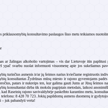
priklausomybių konsultavimo paslaugos šiuo metu teikiamos nuotoli
te
s ar žalingas alkoholio vartojimas – vis dar Lietuvoje itin paplitus
ėl ypač svarbu nuolat informuoti visuomenę apie jos sukeliamus pavoju
bių turinčius asmenis ir/ar jų šeimos narius kviečiame registruotis ind
bių konsultantas Žydrūnas mūsų miesto ir rajono gyventojams padės at
pročius, patars ir nukreips ten, kur galima gauti Jums ar Jūsų šeimos n
bių konsultantai dirba tik mokslu pagrįstais metodais, laikosi anonimi
kad Raseinių rajono savivaldybėje paskelbto karantino metu, konsultaci
a telefonu: 8 428 70 723. Jokių papildomų asmens duomenų ir gydytojo 
i – juk pabandyti verta!