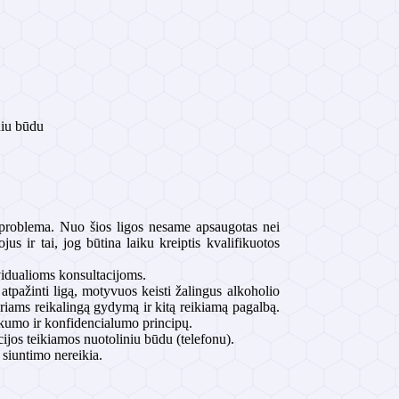
niu būdu
i problema. Nuo šios ligos nesame apsaugotas nei
s ir tai, jog būtina laiku kreiptis kvalifikuotos
ividualioms konsultacijoms.
pažinti ligą, motyvuos keisti žalingus alkoholio
ariams reikalingą gydymą ir kitą reikiamą pagalbą.
škumo ir konfidencialumo principų.
jos teikiamos nuotoliniu būdu (telefonu).
siuntimo nereikia.