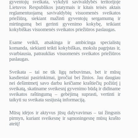
gyventojų sveikata, vykdyti savivaldybės teritorijoje
Lietuvos Respublikos įstatymais ir kitais teisės aktais
reglamentuojamą savivaldybių visuomenės sveikatos
priežiūrą, siekiant mažinti gyventojų sergamumą ir
mirtingumą bei gerinti gyvenimo kokybę, teikiant
kokybiškas visuomenės sveikatos priežiūros paslaugas.
Esame veikli, atsakinga ir ambicinga specialistų
komanda, siekianti teikti kokybiškas, mokslu pagrįstas ir,
svarbiausia, patrauklias visuomenės sveikatos priežiūros
paslaugas.
Sveikata – tai ne tik ligų nebuvimas, bet ir mūsų
kasdieniai pasirinkimai, įpročiai bei žinios. Jau daugiau
nei dešimtmetį savo darbu keičiame kraštiečių požiūrį į
sveikatą, skatiname sveikesnį gyvenimo būdą ir didiname
sveikatos raštingumą – gebėjimą suprasti, vertinti ir
taikyti su sveikata susijusią informaciją.
Mūsų idėjos ir aktyvus jūsų dalyvavimas – tai žingsnis
pirmyn, kuriant sveikesnę ir sąmoningesnę mūsų krašto
ateitį!