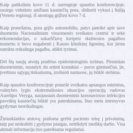
Kaip patikslinta kovo 11 d. surengtoje spaudos konferencijoje,
susirgo vidutinio amžiaus kauniečių pora, slidinėti vykusi į Italiją
(Veneto regioną), iš atostogų grįžusi kovo 7 d.
Kaip pranešama, pora grįžo automobiliu, patys pateikė apie save
duomenis Nacionaliniam visuomenės sveikatos centrui ir sekė
rekomendacijas, o sukarščiavę kreipėsi skubiosios pagalbos
numeriu ir buvo nugabenti į Kauno klinikinę ligoninę, kur jiems
suteikta reikalinga pagalba, atlikti tyrimai.
Dėl šių naujų atvejų pradėtas epidemiologinis tyrimas. Pirminiais
duomenimis, nustatyti du artimi kontaktai – poros giminaičiai, jie,
įvertinus sąlygų tinkamumą, izoliuoti namuose, jų būklė stebima.
Kaip spaudos konferencijoje pranešė sveikatos apsaugos ministras,
valstybės lygio ekstremaliosios situacijos operacijų vadovas
Aurelijus Veryga, naujausiais duomenimis koronaviruso infekcijos
paveiktų kauniečių būklė yra patenkinama, šiuo metu intensyvus
gydymas nereikalingas.
Žiniasklaidos atstovų prašoma gerbti paciento teisę į privatumą,
taip pat neskubėti į gydymo įstaigas, netrikdyti medikų darbo. Visa
aktuali informacija bus pateikiama reguliariai.