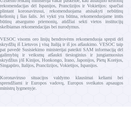
Užsienio reikalų ministerija vakar paskelbė, kad atnaujino kelionių
rekomendacijas dėl Ispanijos, Prancūzijos ir Vokietijos: sparčiai
plintant koronavirusui, rekomenduojama atsisakyti nebūtinų
kelionių į šias šalis. Jei vykti yra būtina, rekomenduojame imtis
būtinų atsargumo priemonių, atidžiai sekti vietos institucijų
skelbiamas rekomendacijas bei nurodymus.
VESOC visoms oro linijų bendrovėms rekomenduoja spręsti dėl
skrydžių iš Lietuvos į visą Italiją ir iš jos atšaukimo. VESOC taip
pat pavedė Susisiekimo ministerijai pateikti SAM informaciją dėl
galimybių ir veiksmų atšaukti tiesioginius ir jungiamuosius
skrydžius į/iš Kinijos, Honkongo, Irano, Japonijos, Pietų Korėjos,
Singapūro, Italijos, Prancūzijos, Vokietijos, Ispanijos.
Koronaviruso situacijos valdymo klausimai keliami bei
sprendžiami ir Europos vadovų, Europos sveikatos apsaugos
ministrų lygmenyje.