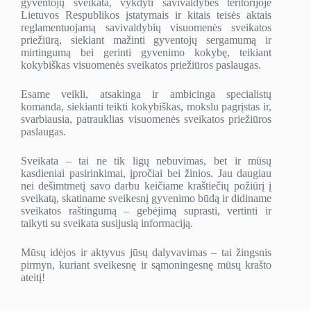
gyventojų sveikata, vykdyti savivaldybės teritorijoje
Lietuvos Respublikos įstatymais ir kitais teisės aktais
reglamentuojamą savivaldybių visuomenės sveikatos
priežiūrą, siekiant mažinti gyventojų sergamumą ir
mirtingumą bei gerinti gyvenimo kokybę, teikiant
kokybiškas visuomenės sveikatos priežiūros paslaugas.
Esame veikli, atsakinga ir ambicinga specialistų
komanda, siekianti teikti kokybiškas, mokslu pagrįstas ir,
svarbiausia, patrauklias visuomenės sveikatos priežiūros
paslaugas.
Sveikata – tai ne tik ligų nebuvimas, bet ir mūsų
kasdieniai pasirinkimai, įpročiai bei žinios. Jau daugiau
nei dešimtmetį savo darbu keičiame kraštiečių požiūrį į
sveikatą, skatiname sveikesnį gyvenimo būdą ir didiname
sveikatos raštingumą – gebėjimą suprasti, vertinti ir
taikyti su sveikata susijusią informaciją.
Mūsų idėjos ir aktyvus jūsų dalyvavimas – tai žingsnis
pirmyn, kuriant sveikesnę ir sąmoningesnę mūsų krašto
ateitį!