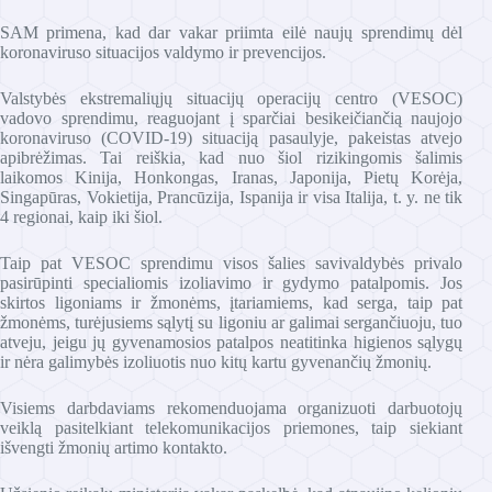
SAM primena, kad dar vakar priimta eilė naujų sprendimų dėl
koronaviruso situacijos valdymo ir prevencijos.
Valstybės ekstremaliųjų situacijų operacijų centro (VESOC)
vadovo sprendimu, reaguojant į sparčiai besikeičiančią naujojo
koronaviruso (COVID-19) situaciją pasaulyje, pakeistas atvejo
apibrėžimas. Tai reiškia, kad nuo šiol rizikingomis šalimis
laikomos Kinija, Honkongas, Iranas, Japonija, Pietų Korėja,
Singapūras, Vokietija, Prancūzija, Ispanija ir visa Italija, t. y. ne tik
4 regionai, kaip iki šiol.
Taip pat VESOC sprendimu visos šalies savivaldybės privalo
pasirūpinti specialiomis izoliavimo ir gydymo patalpomis. Jos
skirtos ligoniams ir žmonėms, įtariamiems, kad serga, taip pat
žmonėms, turėjusiems sąlytį su ligoniu ar galimai sergančiuoju, tuo
atveju, jeigu jų gyvenamosios patalpos neatitinka higienos sąlygų
ir nėra galimybės izoliuotis nuo kitų kartu gyvenančių žmonių.
Visiems darbdaviams rekomenduojama organizuoti darbuotojų
veiklą pasitelkiant telekomunikacijos priemones, taip siekiant
išvengti žmonių artimo kontakto.