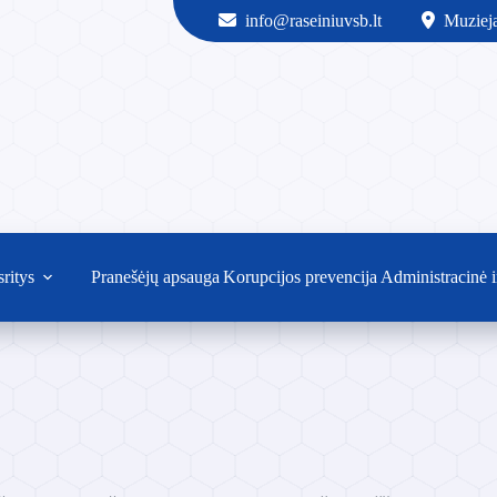
info@raseiniuvsb.lt
Muzieja
sritys
Pranešėjų apsauga
Korupcijos prevencija
Administracinė i