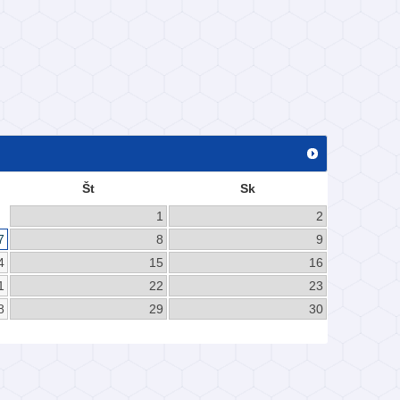
Št
Sk
1
2
7
8
9
4
15
16
1
22
23
8
29
30