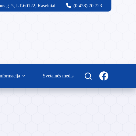
us g. 5, LT-60122, Raseiniai
(0 428) 70 723
nformacija
Svetainės medis