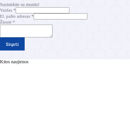
Susisiekite su mumis!
Vardas
*
El. pašto adresas
*
a
Žinutė
*
d
r
e
s
Siųsti
a
s
E
Kitos naujienos
l
.
V
a
r
d
a
s