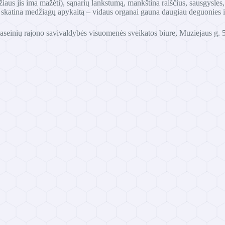
aus jis ima mažėti), sąnarių lankstumą, mankština raiščius, sausgysles
t skatina medžiagų apykaitą – vidaus organai gauna daugiau deguonies ir
Raseinių rajono savivaldybės visuomenės sveikatos biure, Muziejaus g. 5