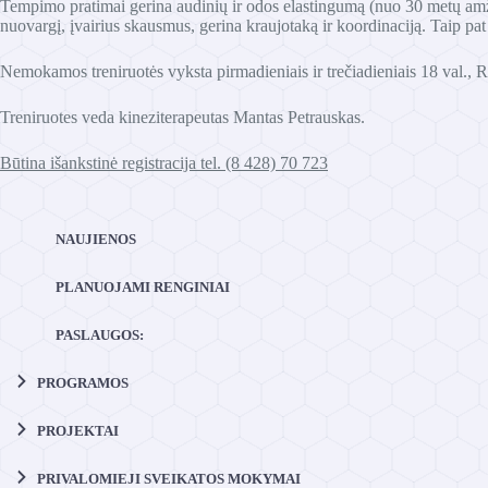
Tempimo pratimai gerina audinių ir odos elastingumą (nuo 30 metų amži
nuovargį, įvairius skausmus, gerina kraujotaką ir koordinaciją. Taip pa
Nemokamos treniruotės vyksta pirmadieniais ir trečiadieniais 18 val., 
Treniruotes veda kineziterapeutas Mantas Petrauskas.
Būtina išankstinė registracija tel. (8 428) 70 723
NAUJIENOS
PLANUOJAMI RENGINIAI
PASLAUGOS:
PROGRAMOS
PROJEKTAI
PRIVALOMIEJI SVEIKATOS MOKYMAI