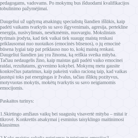
pedagogams, vadovams. Po mokymų bus išduodami kvalifikacijos
tobulinimo pažymėjimai.
Daugeliui už ugdymą atsakingų specialistų šiandien iššūkis, kaip
padėti vaikams tvarkytis su savo išgyvenimais, agresija, pertekline
energija, nusivylimais, nesėkmėmis, nuovargiu. Moksliniais
tyrimais įrodyta, kad tiek vaikai tiek suaugę maistą renkasi
priklausomai nuo nuotaikos (emocinės būsenos), o jų emocinė
būsena lygiai taip pat priklauso nuo to, kokį maistą renkasi.
Daugeliui šiandien jau yra žinoma, ką reiškia sveika mityba.
Tačiau nedaugelis žino, kaip maistas gali padėti vaiko emocinei
raidai, rezultatams, gyvenimo kokybei. Mokymų metu gausite
konkrečius patarimus, kaip pakeisti vaiko racioną taip, kad vaikas
jaustųsi toks pat energingas ir žvalus, tačiau išliktų pozityvus,
motyvuotas mokytis, mokėtų tvarkytis su savo neigiamomis
emocijomis.
Paskaitos turinys:
1.Skirtingo amžiaus vaikų bei suagusių visavertė mityba – mitai ir
tikrovė. Konkretūs atsakymai į esminius taisyklingo maitinimosi
klausimus
2.Koks maistas sukelia neigiamas ir teigiamas emocijas?