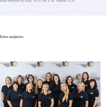
arba telefonu (8 428) 70723 iki š. m. vasario 22 d.
Kitos naujienos