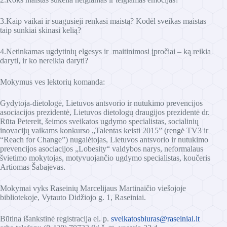
3.Kaip vaikai ir suagusieji renkasi maistą? Kodėl sveikas maistas
taip sunkiai skinasi kelią?
4.Netinkamas ugdytinių elgesys ir maitinimosi įpročiai – ką reikia
daryti, ir ko nereikia daryti?
Mokymus ves lektorių komanda:
Gydytoja-dietologė, Lietuvos antsvorio ir nutukimo prevencijos
asociacijos prezidentė, Lietuvos dietologų draugijos prezidentė dr.
Rūta Petereit, šeimos sveikatos ugdymo specialistas, socialinių
inovacijų vaikams konkurso „Talentas keisti 2015” (rengė TV3 ir
“Reach for Change”) nugalėtojas, Lietuvos antsvorio ir nutukimo
prevencijos asociacijos „Lobesity“ valdybos narys, neformalaus
švietimo mokytojas, motyvuojančio ugdymo specialistas, koučeris
Artiomas Šabajevas.
Mokymai vyks Raseinių Marcelijaus Martinaičio viešojoje
bibliotekoje, Vytauto Didžiojo g. 1, Raseiniai.
Būtina išankstinė registracija el. p.
sveikatosbiuras@raseiniai.lt