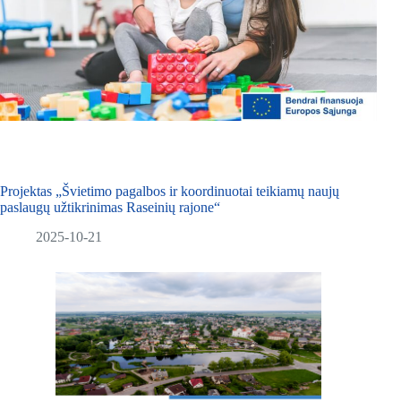
Projektas „Švietimo pagalbos ir koordinuotai teikiamų naujų
paslaugų užtikrinimas Raseinių rajone“
2025-10-21