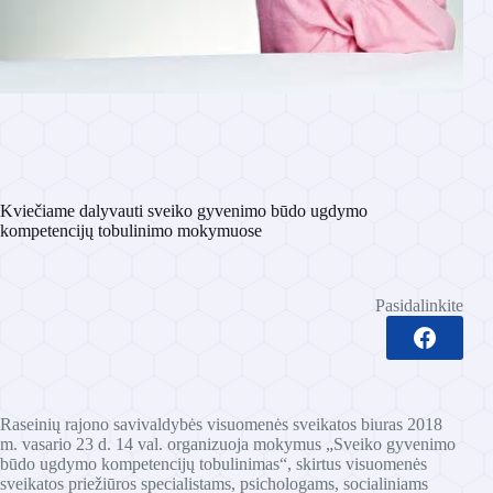
Kviečiame dalyvauti sveiko gyvenimo būdo ugdymo
kompetencijų tobulinimo mokymuose
Pasidalinkite
Raseinių rajono savivaldybės visuomenės sveikatos biuras 2018
m. vasario 23 d. 14 val. organizuoja mokymus „Sveiko gyvenimo
būdo ugdymo kompetencijų tobulinimas“, skirtus visuomenės
sveikatos priežiūros specialistams, psichologams, socialiniams