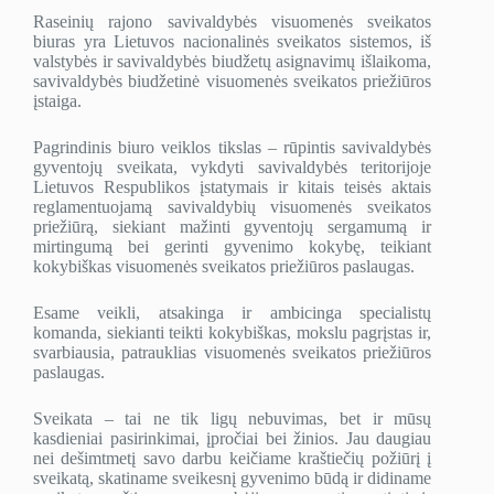
Raseinių rajono savivaldybės visuomenės sveikatos
biuras yra Lietuvos nacionalinės sveikatos sistemos, iš
valstybės ir savivaldybės biudžetų asignavimų išlaikoma,
savivaldybės biudžetinė visuomenės sveikatos priežiūros
įstaiga.
Pagrindinis biuro veiklos tikslas – rūpintis savivaldybės
gyventojų sveikata, vykdyti savivaldybės teritorijoje
Lietuvos Respublikos įstatymais ir kitais teisės aktais
reglamentuojamą savivaldybių visuomenės sveikatos
priežiūrą, siekiant mažinti gyventojų sergamumą ir
mirtingumą bei gerinti gyvenimo kokybę, teikiant
kokybiškas visuomenės sveikatos priežiūros paslaugas.
Esame veikli, atsakinga ir ambicinga specialistų
komanda, siekianti teikti kokybiškas, mokslu pagrįstas ir,
svarbiausia, patrauklias visuomenės sveikatos priežiūros
paslaugas.
Sveikata – tai ne tik ligų nebuvimas, bet ir mūsų
kasdieniai pasirinkimai, įpročiai bei žinios. Jau daugiau
nei dešimtmetį savo darbu keičiame kraštiečių požiūrį į
sveikatą, skatiname sveikesnį gyvenimo būdą ir didiname