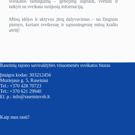
sveikatos raštingumą – gebėjimą suprasti, vertinti ir
taikyti su sveikata susijusią informaciją.
Mūsų idėjos ir aktyvus jūsų dalyvavimas – tai žingsnis
pirmyn, kuriant sveikesnę ir sąmoningesnę mūsų krašto
ateitį!
Raseinių rajono savivaldybės visuomenės sveikatos biuras
Įstaigos kodas: 303212456
Muziejaus g. 5, Raseiniai
Tel.: +370 428 70723
Tel.: +370 621 29940
El. p.: info@raseiniuvsb.lt
Kaip mus rasti?