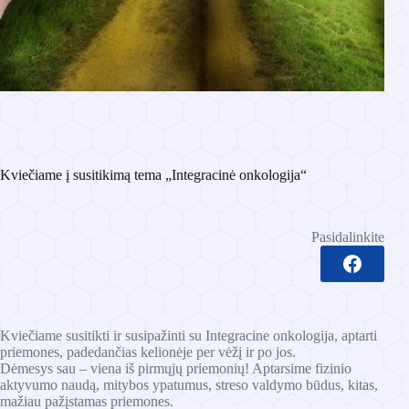
Kviečiame į susitikimą tema „Integracinė onkologija“
Pasidalinkite
Kviečiame susitikti ir susipažinti su Integracine onkologija, aptarti
priemones, padedančias kelionėje per vėžį ir po jos.
Dėmesys sau – viena iš pirmųjų priemonių! Aptarsime fizinio
aktyvumo naudą, mitybos ypatumus, streso valdymo būdus, kitas,
mažiau pažįstamas priemones.