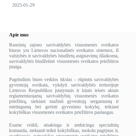
2025-01-29
Apie mus
Raseinių rajono savivaldybės visuomenės sveikatos
biuras yra Lietuvos nacionalinės sveikatos sistemos, iš
valstybės ir savivaldybės biudžetų asignavimų išlaikoma,
savivaldybės biudžetinė visuomenės sveikatos priežiūros
įstaiga.
Pagrindinis biuro veiklos tikslas – rūpintis savivaldybės
gyventojų sveikata, vykdyti savivaldybės teritorijoje
Lietuvos Respublikos įstatymais ir kitais teisės aktais
reglamentuojamą savivaldybių visuomenės sveikatos
priežiūrą, siekiant mažinti gyventojų sergamumą ir
mirtingumą bei gerinti gyvenimo kokybę, teikiant
kokybiškas visuomenės sveikatos priežiūros paslaugas.
Esame veikli, atsakinga ir ambicinga specialistų
komanda, siekianti teikti kokybiškas, mokslu pagrįstas ir,
svarbiausia, patrauklias visuomenės sveikatos priežiūros