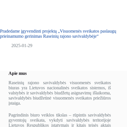
Pradedame įgyvendinti projektą „Visuomenės sveikatos paslaugų
prieinamumo gerinimas Raseinių rajono savivaldybėje“
2025-01-29
Apie mus
Raseinių rajono savivaldybės visuomenės sveikatos
biuras yra Lietuvos nacionalinės sveikatos sistemos, iš
valstybės ir savivaldybės biudžetų asignavimų išlaikoma,
savivaldybės biudžetinė visuomenės sveikatos priežiūros
įstaiga.
Pagrindinis biuro veiklos tikslas – rūpintis savivaldybės
gyventojų sveikata, vykdyti savivaldybės teritorijoje
Lietuvos Respublikos įstatymais ir kitais teisės aktais