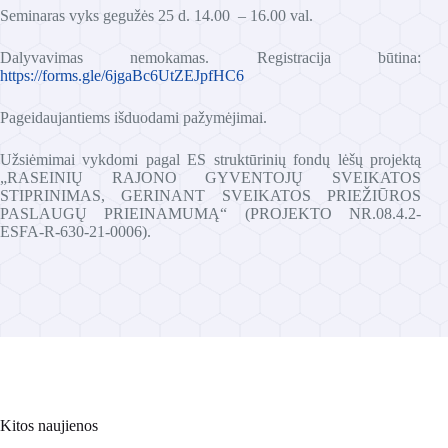
Seminaras vyks gegužės 25 d. 14.00 – 16.00 val.
Dalyvavimas nemokamas. Registracija būtina:
https://forms.gle/6jgaBc6UtZEJpfHC6
Pageidaujantiems išduodami pažymėjimai.
Užsiėmimai vykdomi pagal ES struktūrinių fondų lėšų projektą
„RASEINIŲ RAJONO GYVENTOJŲ SVEIKATOS
STIPRINIMAS, GERINANT SVEIKATOS PRIEŽIŪROS
PASLAUGŲ PRIEINAMUMĄ“ (PROJEKTO NR.08.4.2-
ESFA-R-630-21-0006).
Kitos naujienos