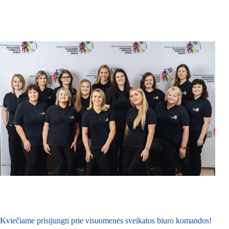
Kviečiame prisijungti prie visuomenės sveikatos biuro komandos!