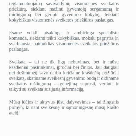
reglamentuojamą savivaldybių visuomenės sveikatos
priežiūrą, siekiant mažinti gyventojų sergamumą ir
mirtingumą bei gerinti gyvenimo kokybę, teikiant
kokybiškas visuomenės sveikatos priežiūros paslaugas.
Esame veikli, atsakinga ir ambicinga specialistų
komanda, siekianti teikti kokybiškas, mokslu pagrįstas ir,
svarbiausia, patrauklias visuomenės sveikatos priežiūros
paslaugas.
Sveikata – tai ne tik ligų nebuvimas, bet ir mūsų
kasdieniai pasirinkimai, įpročiai bei žinios. Jau daugiau
nei dešimtmetį savo darbu keičiame kraštiečių požiūrį į
sveikatą, skatiname sveikesnį gyvenimo būdą ir didiname
sveikatos raštingumą – gebėjimą suprasti, vertinti ir
taikyti su sveikata susijusią informaciją.
Mūsų idėjos ir aktyvus jūsų dalyvavimas – tai žingsnis
pirmyn, kuriant sveikesnę ir sąmoningesnę mūsų krašto
ateitį!